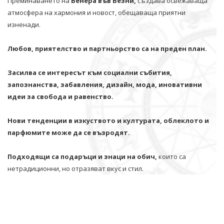
Преминаването на
Венера във Везни,
създава освежаваща
атмосфера на хармония и новост, обещаваща приятни
изненади.
Любов, приятелство и партньорство са на преден план.
Засилва се интересът към социални събития,
запознанства, забавления, дизайн, мода, иновативни
идеи за свобода и равенство.
Нови тенденции в изкуството и културата, облеклото и
парфюмите може да се възродят.
Подходящи са подаръци и знаци на обич,
които са
нетрадиционни, но отразяват вкус и стил.