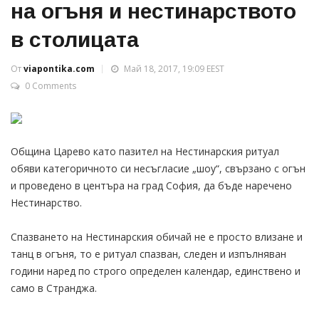
на огъня и нестинарството
в столицата
От
viapontika.com
Май 18, 2017, 19:09 EEST
0 Comments
Община Царево като пазител на Нестинарския ритуал
обяви категоричното си несъгласие „шоу“, свързано с огън
и проведено в центъра на град София, да бъде наречено
Нестинарство.
Спазването на Нестинарския обичай не е просто влизане и
танц в огъня, то е ритуал спазван, следен и изпълняван
години наред по строго определен календар, единствено и
само в Странджа.