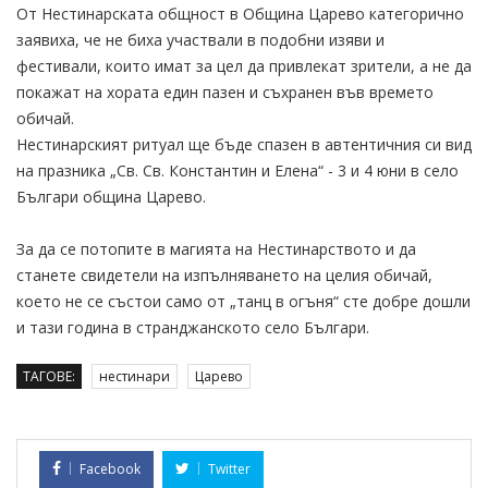
От Нестинарската общност в Община Царево категорично
заявиха, че не биха участвали в подобни изяви и
фестивали, които имат за цел да привлекат зрители, а не да
покажат на хората един пазен и съхранен във времето
обичай.
Нестинарският ритуал ще бъде спазен в автентичния си вид
на празника „Св. Св. Константин и Елена“ - 3 и 4 юни в село
Българи община Царево.
За да се потопите в магията на Нестинарството и да
станете свидетели на изпълняването на целия обичай,
което не се състои само от „танц в огъня“ сте добре дошли
и тази година в странджанското село Българи.
ТАГОВЕ:
нестинари
Царево
Facebook
Twitter