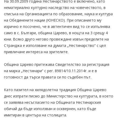
На 30.09.2009 година Нестинарството е включено, като
нематериално културно наследство на човечеството, в
списъка на Организацията по образование, наука и култура
на Обединените нации (ЮНЕСКО). При описанието му
изрично е посочено, че в автентичен вид то се изпълнява
само в с. Българи, община Царево, в нощта на 3 срещу 4
юни. Всяко друго негово провеждане извън пределите на
Странджа е използване на думата „Нестинарство“ с цел
привличане интереса на зрителите.
Община Царево притежава Свидетелство за регистрация
на марка „Нестинари“ с рег. 89814/10.11.2014г. и е в
готовност да търси правата си по съдебен път.
Като пазител на хилядолетна традиция Община Царево
днес изпрати писмо до Министерство на културата, в което
се заявява несъгласието на Общината Нестинарския
обичай да бъде използван и осквернен, като бъде
имитиран в центъра на столицата.