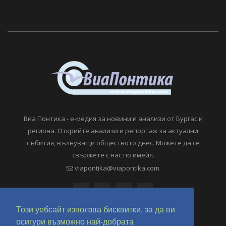
Виа Понтика - е-медия за новини и анализи от Бургас и
региона. Открийте анализи и репортаж за актуални
събития, вълнуващи обществото днес. Можете да се
свържете с нас по имейл.
viapontika@viapontika.com
Този уебсайт използва бисквитки, за да ви
осигури възможно най-добрата