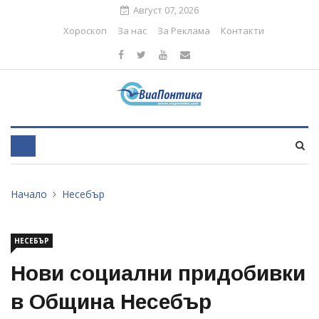
Август 07, 2026
Хороскоп
За нас
За Реклама
Контакти
Начало
Несебър
НЕСЕБЪР
Нови социални придобивки
в Община Несебър