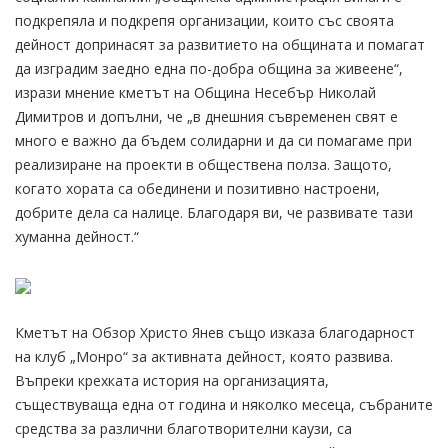
подкрепяла и подкрепя организации, които със своята
дейност допринасят за развитието на общината и помагат
да изградим заедно една по-добра община за живеене“,
изрази мнение кметът на Община Несебър Николай
Димитров и допълни, че „в днешния съвременен свят е
много е важно да бъдем солидарни и да си помагаме при
реализиране на проекти в обществена полза. Защото,
когато хората са обединени и позитивно настроени,
добрите дела са налице. Благодаря ви, че развивате тази
хуманна дейност.“
Кметът на Обзор Христо Янев също изказа благодарност
на клуб „Монро“ за активната дейност, която развива.
Въпреки крехката история на организацията,
съществуваща една от година и няколко месеца, събраните
средства за различни благотворителни каузи, са