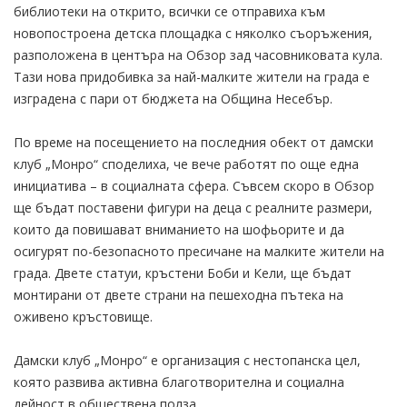
библиотеки на открито, всички се отправиха към
новопостроена детска площадка с няколко съоръжения,
разположена в центъра на Обзор зад часовниковата кула.
Тази нова придобивка за най-малките жители на града е
изградена с пари от бюджета на Община Несебър.
По време на посещението на последния обект от дамски
клуб „Монро“ споделиха, че вече работят по още една
инициатива – в социалната сфера. Съвсем скоро в Обзор
ще бъдат поставени фигури на деца с реалните размери,
които да повишават вниманието на шофьорите и да
осигурят по-безопасното пресичане на малките жители на
града. Двете статуи, кръстени Боби и Кели, ще бъдат
монтирани от двете страни на пешеходна пътека на
оживено кръстовище.
Дамски клуб „Монро“ е организация с нестопанска цел,
която развива активна благотворителна и социална
дейност в обществена полза.