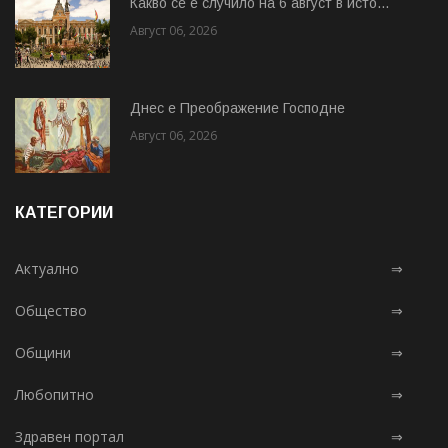
Какво се е случило на 6 август в исто...
Август 06, 2026
Днес е Преображение Господне
Август 06, 2026
КАТЕГОРИИ
Актуално
⇒
Общество
⇒
Общини
⇒
Любопитно
⇒
Здравен портал
⇒