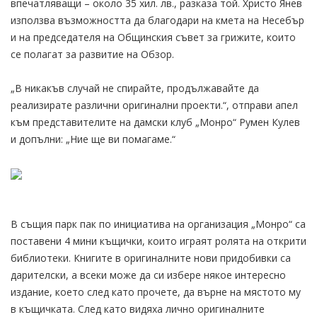
впечатляващи – около 35 хил. лв., разказа той. Христо Янев
използва възможността да благодари на кмета на Несебър
и на председателя на Общинския съвет за грижите, които
се полагат за развитие на Обзор.
„В никакъв случай не спирайте, продължавайте да
реализирате различни оригинални проекти.“, отправи апел
към представителите на дамски клуб „Монро“ Румен Кулев
и допълни: „Ние ще ви помагаме.“
В същия парк пак по инициатива на организация „Монро“ са
поставени 4 мини къщички, които играят ролята на открити
библиотеки. Книгите в оригиналните нови придобивки са
дарителски, а всеки може да си избере някое интересно
издание, което след като прочете, да върне на мястото му
в къщичката. След като видяха лично оригиналните