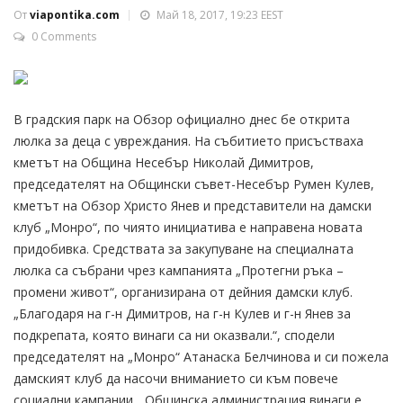
От
viapontika.com
Май 18, 2017, 19:23 EEST
0 Comments
В градския парк на Обзор официално днес бе открита
люлка за деца с увреждания. На събитието присъстваха
кметът на Община Несебър Николай Димитров,
председателят на Общински съвет-Несебър Румен Кулев,
кметът на Обзор Христо Янев и представители на дамски
клуб „Монро“, по чиято инициатива е направена новата
придобивка. Средствата за закупуване на специалната
люлка са събрани чрез кампанията „Протегни ръка –
промени живот“, организирана от дейния дамски клуб.
„Благодаря на г-н Димитров, на г-н Кулев и г-н Янев за
подкрепата, която винаги са ни оказвали.“, сподели
председателят на „Монро“ Атанаска Белчинова и си пожела
дамският клуб да насочи вниманието си към повече
социални кампании. „Общинска администрация винаги е