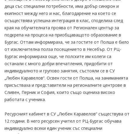
деца със специални потребности, има добър синхрон и
екипност между него и нас, благодарение на което се
осъществява успешна интеграция в клас, споделиха след
края на обучителната проява от Регионален център за
подкрепа на процеса на приобщаващото образование в
Бургас. Оттам информираха, че за гостите от Полша е било
от изключителна полза посещението в Несебър. От РЦ-
Бургас информираха още, че полските им колеги са
останали с много добри впечатления, придобити от
индивидуалното и групово занятия, състояли се в СУ
„Любен Каравелов“. Освен гости от Полша, на заниманията
присъстваха и представители на регионалните центрове в
Сливен, Перник и София, които също оцениха високо
работата с ученика.
Ресурсният кабинет в СУ „Любен Каравелов“ съществува от
12 години. В него ресурсен учител от РЦ-Бургас обучава
индивидуално всеки един ученик със специални