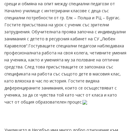
срещи и обмяна на опит между специални педагози от
Начално училище с интегрирани класове с деца със
специални потребности от гр. Елк – Полша и РЦ – Бургас.
Гостите присъстваха на урок с ученик със зрителни
затруднения. Обучителната проява започна с индивидуални
занимания с детето в ресурсния кабинет на СУ „Любен
Каравелов“.Гостуващите специални педагози наблюдаваха
професионалната работа на своя колега, четивните умения
на ученика, както и уменията му за ползване на оптични
средства. След това присъстващите се запознаха със
спецификата на работа със същото дете в масовия клас,
като влязоха в час по история. Гостите видяха
диференцираните занимания, които се осъществяват с
ученика, за да се чувства той като част от класа и като
част от общия образователен процес.
Училището в Несебър има много добро отношение към