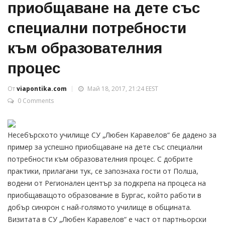
приобщаване на дете със
специални потребности
към образователния
процес
От
viapontika.com
Май 18, 2017, 21:24 EEST
0 Comments
Несебърското училище СУ „Любен Каравелов“ бе дадено за
пример за успешно приобщаване на дете със специални
потребности към образователния процес. С добрите
практики, прилагани тук, се запознаха гости от Полша,
водени от Регионален център за подкрепа на процеса на
приобщаващото образование в Бургас, който работи в
добър синхрон с най-голямото училище в общината.
Визитата в СУ „Любен Каравелов“ е част от партньорски