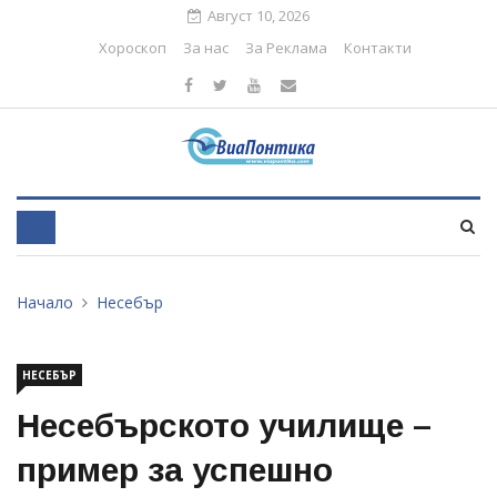
Август 10, 2026
Хороскоп
За нас
За Реклама
Контакти
Начало
Несебър
НЕСЕБЪР
Несебърското училище –
пример за успешно