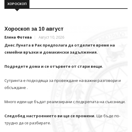
ХОРОСКОП
Хороскоп за 10 август
Елена Фотева
Август 10, 2026
Днес Луната в Рак предполага да отделите време на
семейни връзки и домакински задължения.
Подредете дома и се отървете от стари вещи.
Сутринта е подходяща за провеждане на важни разговори и
обсъждане .
Много идеи ще бъдат реализирани с подкрепата на съюзници.
Следобед настроението ви ще се промени.
Ще бъде по-
трудно да се разбирате.