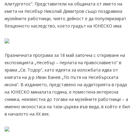
Алитургетос“. Представители на общината от името на
кмета на Несебър Николай Димитров също поздравиха
музейните работници, чиято дейност е да популяризират
безценното наследство, което градът на ЮНЕСКО има.
Празничната програма за 18 май започна с откриване на
експозицията „Несебър – перлата на православието“ в
храма „Св. Тодор“, като идеята за изложбата идва от
книгата на д-р Иван Ванев „По пътя на Несебърската
икона“. В изданието, представено на аудиторията в града
на ЮНЕСКО миналата година, е поместена интересна
снимка, неизвестна до тогава на музейните работници – а
именно иконостаса на тази църква във вида, в който е бил
в началото на XX век.