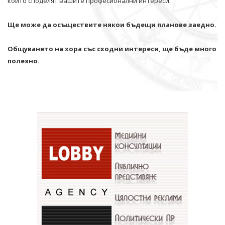
които споделят вашите професионални интереси.
Ще може да осъществите някои бъдещи планове заедно.
Общуването на хора със сходни интереси, ще бъде много
полезно.