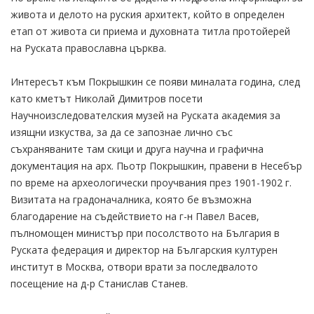
живота и делото на руския архитект, който в определен
етап от живота си приема и духовната титла протойерей
на Руската православна църква.
Интересът към Покрышкин се появи миналата година, след
като кметът Николай Димитров посети
Научноизследователския музей на Руската академия за
изящни изкуства, за да се запознае лично със
съхраняваните там скици и друга научна и графична
документация на арх. Пьотр Покрышкин, правени в Несебър
по време на археологически проучвания през 1901-1902 г.
Визитата на градоначалника, която бе възможна
благодарение на съдействието на г-н Павел Васев,
пълномощен министър при посолството на България в
Руската федерация и директор на Българския културен
институт в Москва, отвори врати за последвалото
посещение на д-р Станислав Станев.