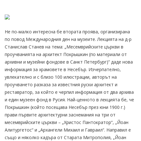
Не по-малко интересна бе втората проява, организирана
по повод Международния ден на музеите. Лекцията на д-р
Станислав Станев на тема: „Месемврийските църкви в
проучванията на архитект Покрышкин (по материали от
архивни и музейни фондове в Санкт Петербург)” даде нова
информация за храмовете в Несебър. Изчерпателно,
увлекателно и с близо 100 илюстрации, авторът на
проучването разказа за известния руски архитект и
реставратор, за който е черпил информация от два архива
и един музеен фонд в Русия. Най-ценното в лекцията бе, че
Покрышкин (който посещава Несебър през юни 1900 г.)
прави първите архитектурни заснемания на три от
месемврийските църкви – „Христос Пантократор“, „Йоан
Алитургетос“ и „Архангели Михаил и Гавраил“. Направил е
също и няколко кадъра от Старата Митрополия, „Йоан