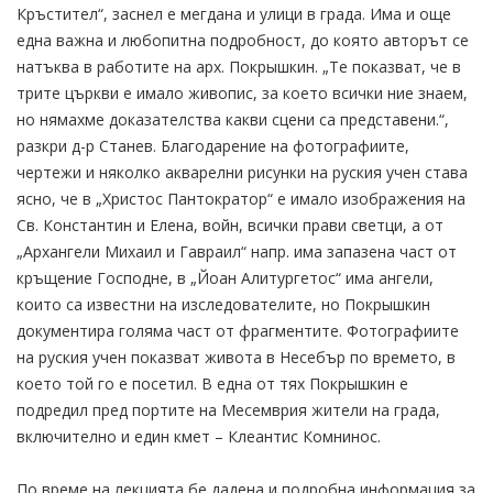
Кръстител“, заснел е мегдана и улици в града. Има и още
една важна и любопитна подробност, до която авторът се
натъква в работите на арх. Покрышкин. „Те показват, че в
трите църкви е имало живопис, за което всички ние знаем,
но нямахме доказателства какви сцени са представени.“,
разкри д-р Станев. Благодарение на фотографиите,
чертежи и няколко акварелни рисунки на руския учен става
ясно, че в „Христос Пантократор“ е имало изображения на
Св. Константин и Елена, войн, всички прави светци, а от
„Архангели Михаил и Гавраил“ напр. има запазена част от
кръщение Господне, в „Йоан Алитургетос“ има ангели,
които са известни на изследователите, но Покрышкин
документира голяма част от фрагментите. Фотографиите
на руския учен показват живота в Несебър по времето, в
което той го е посетил. В една от тях Покрышкин е
подредил пред портите на Месемврия жители на града,
включително и един кмет – Клеантис Комнинос.
По време на лекцията бе дадена и подробна информация за