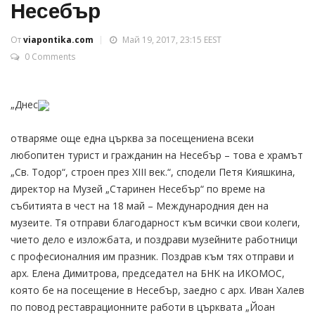
Несебър
От
viapontika.com
Май 19, 2017, 23:15 EEST
0 Comments
„Днес
отваряме още една църква за посещениена всеки
любопитен турист и гражданин на Несебър – това е храмът
„Св. Тодор“, строен през XIII век.“, сподели Петя Кияшкина,
директор на Музей „Старинен Несебър“ по време на
събитията в чест на 18 май – Международния ден на
музеите. Тя отправи благодарност към всички свои колеги,
чието дело е изложбата, и поздрави музейните работници
с професионалния им празник. Поздрав към тях отправи и
арх. Елена Димитрова, председател на БНК на ИКОМОС,
която бе на посещение в Несебър, заедно с арх. Иван Халев
по повод реставрационните работи в църквата „Йоан