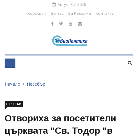
Август 07, 2026
Хороскоп
За нас
За Реклама
Контакти
Начало
Несебър
НЕСЕБЪР
Отвориха за посетители
църквата "Св. Тодор "в