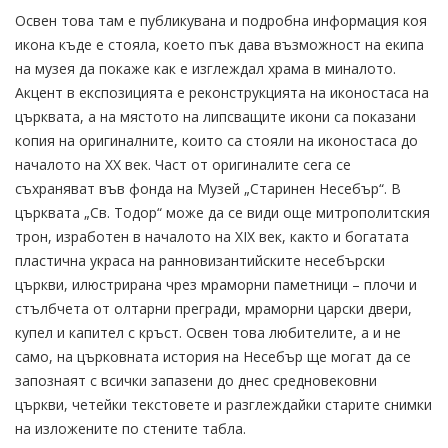
Освен това там е публикувана и подробна информация коя
икона къде е стояла, което пък дава възможност на екипа
на музея да покаже как е изглеждал храма в миналото.
Акцент в експозицията е реконструкцията на иконостаса на
църквата, а на мястото на липсващите икони са показани
копия на оригиналните, които са стояли на иконостаса до
началото на XX век. Част от оригиналите сега се
съхраняват във фонда на Музей „Старинен Несебър“. В
църквата „Св. Тодор“ може да се види още митрополитския
трон, изработен в началото на XIX век, както и богатата
пластична украса на ранновизантийските несебърски
църкви, илюстрирана чрез мраморни паметници – плочи и
стълбчета от олтарни прегради, мраморни царски двери,
купел и капител с кръст. Освен това любителите, а и не
само, на църковната история на Несебър ще могат да се
запознаят с всички запазени до днес средновековни
църкви, четейки текстовете и разглеждайки старите снимки
на изложените по стените табла.