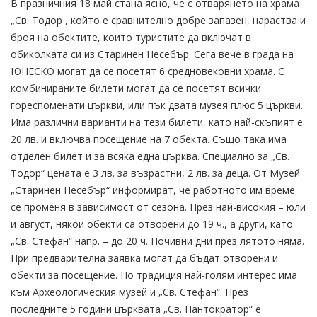
В празничния 18 май стана ясно, че с отварянето на храма
„Св. Тодор , който е сравнително добре запазен, нараства и
броя на обектите, които туристите да включат в
обиколката си из Старинен Несебър. Сега вече в града на
ЮНЕСКО могат да се посетят 6 средновековни храма. С
комбинираните билети могат да се посетят всички
гореспоменати църкви, или пък двата музея плюс 5 църкви.
Има различни варианти на тези билети, като най-скъпият е
20 лв. и включва посещение на 7 обекта. Също така има
отделен билет и за всяка една църква. Специално за „Св.
Тодор“ цената е 3 лв. за възрастни, 2 лв. за деца. От Музей
„Старинен Несебър“ информират, че работното им време
се променя в зависимост от сезона. През най-високия – юли
и август, някои обекти са отворени до 19 ч., а други, като
„Св. Стефан“ напр. – до 20 ч. Почивни дни през лятото няма.
При предварителна заявка могат да бъдат отворени и
обекти за посещение. По традиция най-голям интерес има
към Археологическия музей и „Св. Стефан“. През
последните 5 години църквата „Св. Пантократор“ е