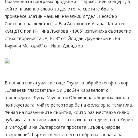
Празничната програма продължи с тържествен концерт, в
който пламенно слово за делото на светите братя
произнесе Златин Чаушев, началник-отдел „Несебър-
Световно наследство”, а Ели Ангелова и Атанас Кръстев
към ДТС при НЧ „Яна Лъскова - 1905“ изпълниха съответно
стихотворенията „А, Б, В“ от Йордан Друмников и „На
Кирил и Методий“ от Иван Давидков.
В проява взеха участие още Група за обработен фолклор
„Славееви гласове“ към СУ „Любен Каравелов“ с
ръководител Руска Узунова и Обединена общинска школа
по изкуствата, чийто репертоар бе на фолклорна тематика.
Финал на празничните събития, които разчувстваха силно
публиката, постави химнът за възхвала на делото на Кирил
и Методий и на българската просвета „Върви, народе
възродени“. Тържествената песен събра на сцената на