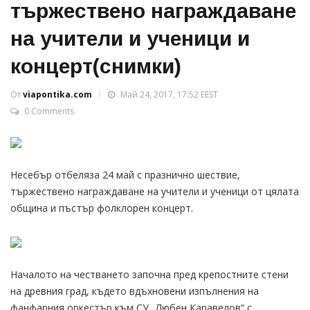
тържествено награждаване
на учители и ученици и
концерт(снимки)
От
viapontika.com
Май 24, 2017, 17:52 EEST
0 Comments
Несебър отбеляза 24 май с празнично шествие,
тържествено награждаване на учители и ученици от цялата
община и пъстър фолклорен концерт.
Началото на честването започна пред крепостните стени
на древния град, където вдъхновени изпълнения на
фанфарния оркестър към СУ „Любен Каравелов“ с