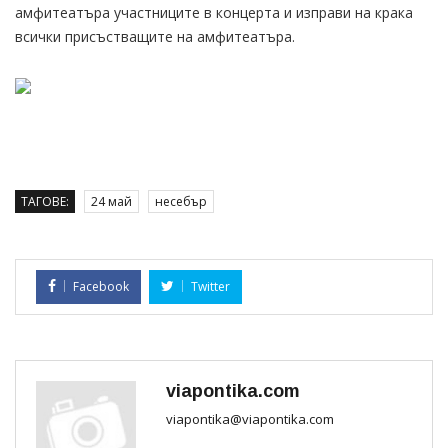
амфитеатъра участниците в концерта и изправи на крака
всички присъстващите на амфитеатъра.
ТАГОВЕ:
24 май
несебър
Facebook
Twitter
viapontika.com
viapontika@viapontika.com