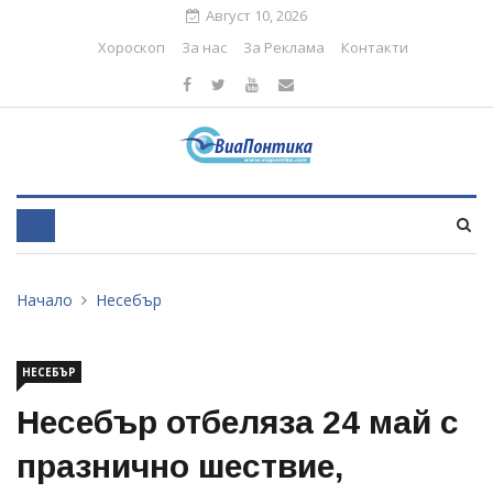
Август 10, 2026
Хороскоп
За нас
За Реклама
Контакти
Начало
Несебър
НЕСЕБЪР
Несебър отбеляза 24 май с
празнично шествие,