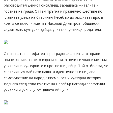
ръководител Денис Гонсалвеш, зарадваха жителите и
гостите на града. Оттам тръгна и празнично шествие по
главната улица на Старинен Несебър до амфитеатъра, в
което се включи кметът Николай Димитров, общински
служители, културни дейци, учители, ученици, родители.
От сцената на амфитеатъра градоначалникът отправи
приветствие, в което изрази своята почит и уважение към
учителите, културните и просветни дейци. Той отбеляза, че
светлият 24 май пази нашата идентичност и ни дава
самочувствие на народ с писменост и културна история.
Веднага след това кметът на Несебър награди заслужили
учители и ученици от цялата община
.