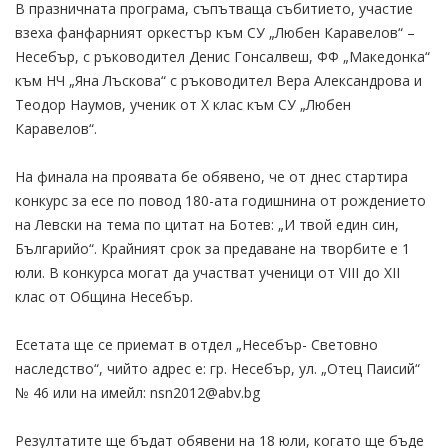
В празничната програма, съпътваща събитието, участие
взеха фанфарният оркестър към СУ „Любен Каравелов“ –
Несебър, с ръководител Денис Гонсалвеш, ФФ „Македонка“
към НЧ „Яна Лъскова“ с ръководител Вера Александрова и
Теодор Наумов, ученик от X клас към СУ „Любен
Каравелов“.
На финала на проявата бе обявено, че от днес стартира
конкурс за есе по повод 180-ата годишнина от рождението
на Левски на тема по цитат на Ботев: „И твой един син,
Българийо“. Крайният срок за предаване на творбите е 1
юли. В конкурса могат да участват ученици от VIII до XII
клас от Община Несебър.
Есетата ще се приемат в отдел „Несебър- Световно
наследство“, чийто адрес е: гр. Несебър, ул. „Отец Паисий“
№ 46 или на имейл: nsn2012@abv.bg
Резултатите ще бъдат обявени на 18 юли, когато ще бъде