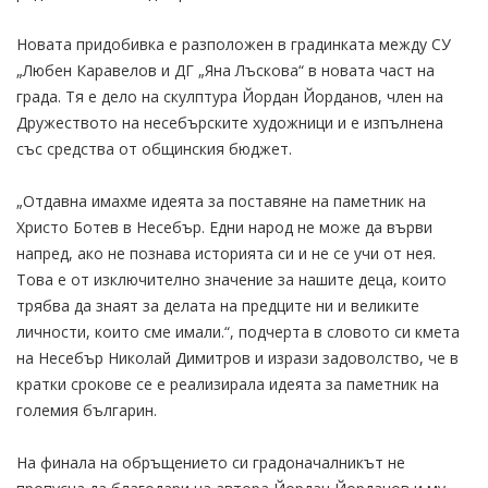
Новата придобивка е разположен в градинката между СУ
„Любен Каравелов и ДГ „Яна Лъскова“ в новата част на
града. Тя е дело на скулптура Йордан Йорданов, член на
Дружеството на несебърските художници и е изпълнена
със средства от общинския бюджет.
„Отдавна имахме идеята за поставяне на паметник на
Христо Ботев в Несебър. Едни народ не може да върви
напред, ако не познава историята си и не се учи от нея.
Това е от изключително значение за нашите деца, които
трябва да знаят за делата на предците ни и великите
личности, които сме имали.“, подчерта в словото си кмета
на Несебър Николай Димитров и изрази задоволство, че в
кратки срокове се е реализирала идеята за паметник на
големия българин.
На финала на обръщението си градоначалникът не