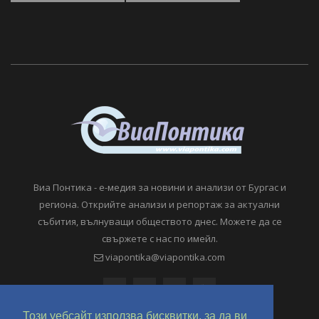
Виа Понтика - е-медия за новини и анализи от Бургас и
региона. Открийте анализи и репортаж за актуални
събития, вълнуващи обществото днес. Можете да се
свържете с нас по имейл.
viapontika@viapontika.com
Този уебсайт използва бисквитки, за да ви