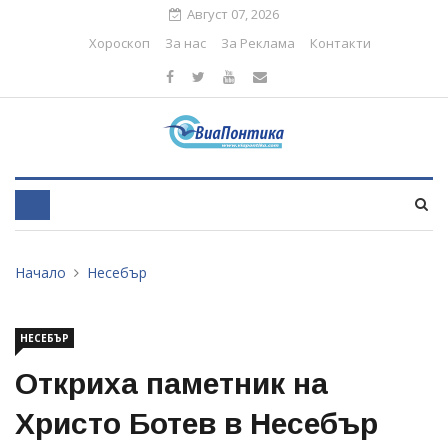
Август 07, 2026
Хороскоп
За нас
За Реклама
Контакти
Начало
Несебър
НЕСЕБЪР
Откриха паметник на
Христо Ботев в Несебър