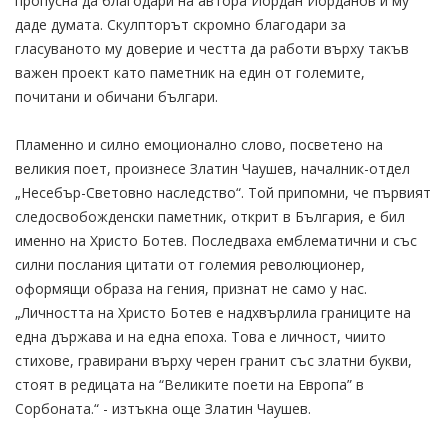
пропусна да благодари на автора Йордан Йорданов и му
даде думата. Скулпторът скромно благодари за
гласуваното му доверие и честта да работи върху такъв
важен проект като паметник на един от големите,
почитани и обичани българи.
Пламенно и силно емоционално слово, посветено на
великия поет, произнесе Златин Чаушев, началник-отдел
„Несебър-Световно наследство“. Той припомни, че първият
следосвобожденски паметник, открит в България, е бил
именно на Христо Ботев. Последваха емблематични и със
силни послания цитати от големия революционер,
оформящи образа на гения, признат не само у нас.
„Личността на Христо Ботев е надхвърлила границите на
една държава и на една епоха. Това е личност, чиито
стихове, гравирани върху черен гранит със златни букви,
стоят в редицата на “Великите поети на Европа” в
Сорбоната.“ - изтъкна още Златин Чаушев.