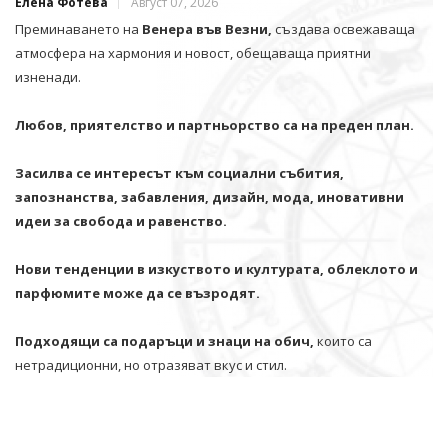
Елена Фотева
Август 07, 2026
Преминаването на
Венера във Везни,
създава освежаваща
атмосфера на хармония и новост, обещаваща приятни
изненади.
Любов, приятелство и партньорство са на преден план.
Засилва се интересът към социални събития,
запознанства, забавления, дизайн, мода, иновативни
идеи за свобода и равенство.
Нови тенденции в изкуството и културата, облеклото и
парфюмите може да се възродят.
Подходящи са подаръци и знаци на обич,
които са
нетрадиционни, но отразяват вкус и стил.