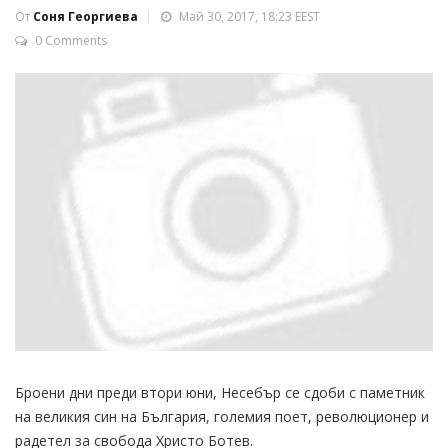
От
Соня Георгиева
Май 30, 2017, 18:23 EEST
0 Comments
Броени дни преди втори юни, Несебър се сдоби с паметник
на великия син на България, големия поет, революционер и
радетел за свобода Христо Ботев.