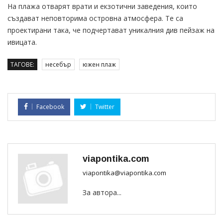
На плажа отварят врати и екзотични заведения, които
създават неповторима островна атмосфера. Те са
проектирани така, че подчертават уникалния див пейзаж на
ивицата.
ТАГОВЕ:
несебър
южен плаж
Facebook
Twitter
viapontika.com
viapontika@viapontika.com
За автора...