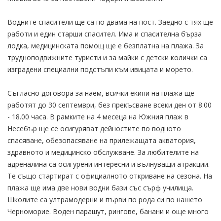
Водните спасители ще са по двама на пост. Заедно с тях ще
работи и един старши спасител. Има и спасителна бърза
лодка, медицинската помощ ще е безплатна на плажа. За
трудноподвижните туристи и за майки с детски колички са
изградени специални подстъпи към ивицата и морето.
Съгласно договора за наем, всички екипи на плажа ще
работят до 30 септември, без прекъсване всеки ден от 8.00
- 18.00 часа. В рамките на 4 месеца на Южния плаж в
Несебър ще се осигуряват дейностите по водното
спасяване, обезопасяване на прилежащата акватория,
здравното и медицинско обслужване. За любителите на
адреналина са осигурени интересни и вълнуващи атракции.
Те също стартират с официалното откриване на сезона. На
плажа ще има две нови водни бази със сърф училища.
Школите са ултрамодерни и първи по рода си по нашето
Черноморие. Воден парашут, рингове, банани и още много