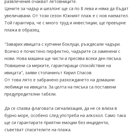
развлечения очакват летовниците.
Цените за чадър и шезлонг ще са по 8 лева и няма да бъдат
увеличавани. От този сезон Южният плаж е с нов наемател.
Той гарантира, че с много труд и инвестиции, ще превърне
плажа в образец.
"Заварих ивицата с купчини боклуци, ръждясали чадъри.
Всичко е почистено перфектно, чадърите са заменени с
нови. Нова машина ще чисти и пресява всеки ден пясъка.
Повишени са мерките, гарантиращи спокойствие на
ивицата", заяви стопанинът Кирил Спасов.
От това лято е забранено разхождането на домашни
любимци на ивицата. За целта на пясъка са поставени
предупредителни табели.
Да се спазва флаговата сигнализация, да не се влиза в
бурно море, особено след употреба на алкохол. Само така
ще си гарантирате приятни емоции без инциденти,
съветват спасителите на плажа.