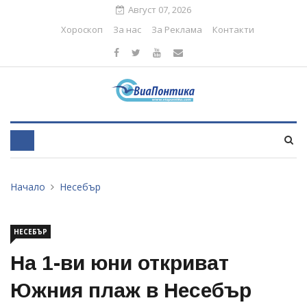
Август 07, 2026
Хороскоп
За нас
За Реклама
Контакти
Начало
Несебър
НЕСЕБЪР
На 1-ви юни откриват
Южния плаж в Несебър