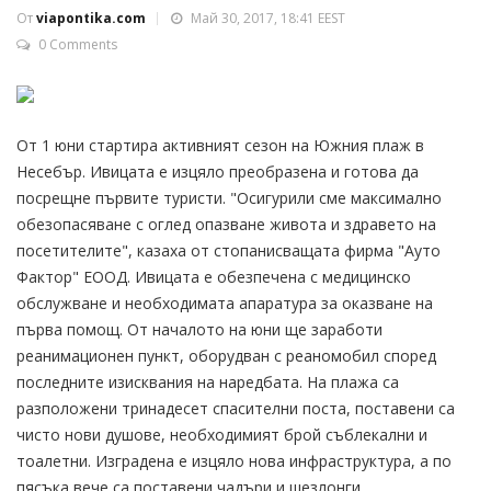
От
viapontika.com
Май 30, 2017, 18:41 EEST
0 Comments
От 1 юни стартира активният сезон на Южния плаж в
Несебър. Ивицата е изцяло преобразена и готова да
посрещне първите туристи. "Осигурили сме максимално
обезопасяване с оглед опазване живота и здравето на
посетителите", казаха от стопанисващата фирма "Ауто
Фактор" ЕООД. Ивицата е обезпечена с медицинско
обслужване и необходимата апаратура за оказване на
първа помощ. От началото на юни ще заработи
реанимационен пункт, оборудван с реаномобил според
последните изисквания на наредбата. На плажа са
разположени тринадесет спасителни поста, поставени са
чисто нови душове, необходимият брой съблекални и
тоалетни. Изградена е изцяло нова инфраструктура, а по
пясъка вече са поставени чадъри и шезлонги.