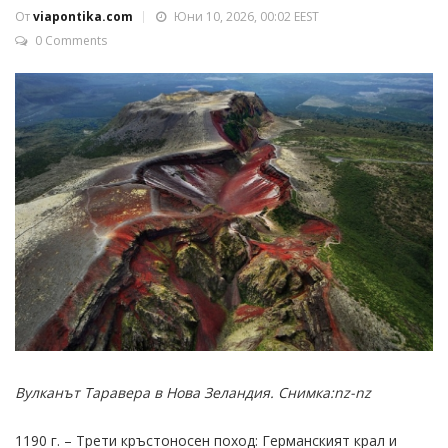
От
viapontika.com
Юни 10, 2026, 00:02 EEST
0 Comments
Вулканът Таравера в Нова Зеландия. Снимка:nz-nz
1190 г. – Трети кръстоносен поход: Германският крал и