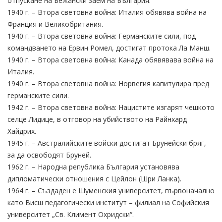
отпускане на Бежански заем на България.
1940 г. – Втора световна война: Италия обявява война на
Франция и Великобритания.
1940 г. – Втора световна война: Германските сили, под
командването на Ервин Ромел, достигат протока Ла Манш.
1940 г. – Втора световна война: Канада обявявава война на
Италия.
1940 г. – Втора световна война: Норвегия капитулира пред
германските сили.
1942 г. – Втора световна война: Нацистите изгарят чешкото
селце Лидице, в отговор на убийството на Райнхард
Хайдрих.
1945 г. – Австралийските войски достигат Брунейски бряг,
за да освободят Бруней.
1962 г. – Народна република България установява
дипломатически отношения с Цейлон (Шри Ланка).
1964 г. – Създаден е Шуменския университет, първоначално
като Висш педагогически институт – филиал на Софийския
университет „Св. Климент Охридски“.