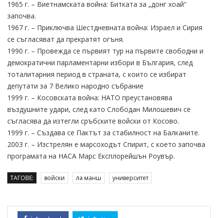
1965 г. – Виетнамската война: Битката за „донг хоай“
започва.
1967 г. – Приключва Шестдневната война: Израел и Сирия
се съгласяват да прекратят огъня.
1990 г. – Провежда се първият тур на първите свободни и
демократични парламентарни избори в България, след
тоталитарния период в страната, с които се избират
депутати за 7 Велико народно събрание
1999 г. – Косовската война: НАТО преустановява
въздушните удари, след като Слободан Милошевич се
съгласява да изтегли сръбските войски от Косово.
1999 г. – Създава се Пактът за стабилност на Балканите.
2003 г. – Изстрелян е марсоходът Спирит, с което започва
програмата на НАСА Марс Експлорейшън Роувър.
ТАГОВЕ:
войски
ла манш
университет