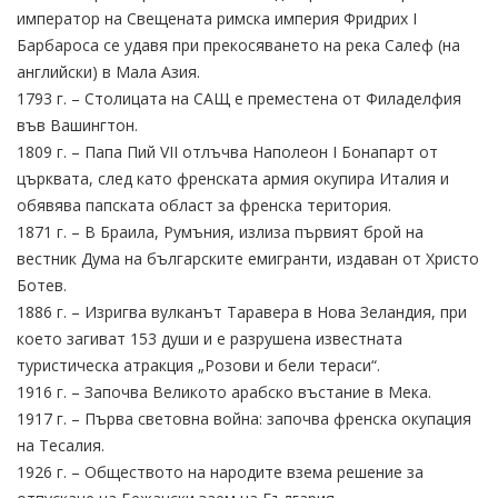
император на Свещената римска империя Фридрих I
Барбароса се удавя при прекосяването на река Салеф (на
английски) в Мала Азия.
1793 г. – Столицата на САЩ е преместена от Филаделфия
във Вашингтон.
1809 г. – Папа Пий VII отлъчва Наполеон I Бонапарт от
църквата, след като френската армия окупира Италия и
обявява папската област за френска територия.
1871 г. – В Браила, Румъния, излиза първият брой на
вестник Дума на българските емигранти, издаван от Христо
Ботев.
1886 г. – Изригва вулканът Таравера в Нова Зеландия, при
което загиват 153 души и е разрушена известната
туристическа атракция „Розови и бели тераси“.
1916 г. – Започва Великото арабско въстание в Мека.
1917 г. – Първа световна война: започва френска окупация
на Тесалия.
1926 г. – Обществото на народите взема решение за