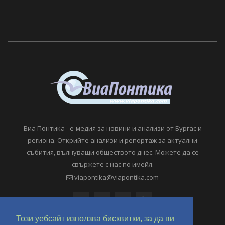
Виа Понтика - е-медия за новини и анализи от Бургас и
региона. Открийте анализи и репортаж за актуални
събития, вълнуващи обществото днес. Можете да се
свържете с нас по имейл.
viapontika@viapontika.com
Този уебсайт използва бисквитки, за да ви