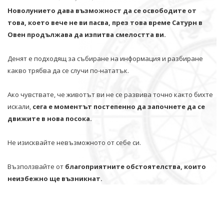
Новолунието дава възможност да се освободите от
това, което вече не ви пасва, през това време Сатурн в
Овен продължава да изпитва смелостта ви.
Денят е подходящ за събиране на информация и разбиране
какво трябва да се случи по-нататък.
Ако чувствате, че животът ви не се развива точно както бихте
искали,
сега е моментът постепенно да започнете да се
движите в нова посока.
Не изисквайте невъзможното от себе си.
Възползвайте от
благоприятните обстоятелства, които
неизбежно ще възникнат.