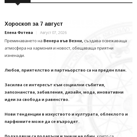
Хороскоп за 7 август
Елена Фотева
Август 07, 2026
Преминаването на
Венера във Везни,
създава освежаваща
атмосфера на хармония и новост, обещаваща приятни
изненади.
Любов, приятелство и партньорство са на преден план.
Засилва се интересът към социални събития,
запознанства, забавления, дизайн, мода, иновативни
идеи за свобода и равенство.
Нови тенденции в изкуството и културата, облеклото и
парфюмите може да се възродят.
Подходящи са подаръци и знаци на обич,
които са