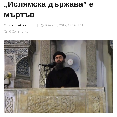
„Ислямска държава” е
мъртъв
От
viapontika.com
Юни 30, 2017, 12:16 EEST
0 Comments