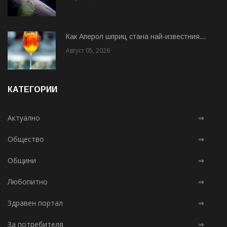
Как Аперол шприц стана най-известния...
Август 05, 2026
КАТЕГОРИИ
Актуално
⇒
Общество
⇒
Общини
⇒
Любопитно
⇒
Здравен портал
⇒
За потребителя
⇒