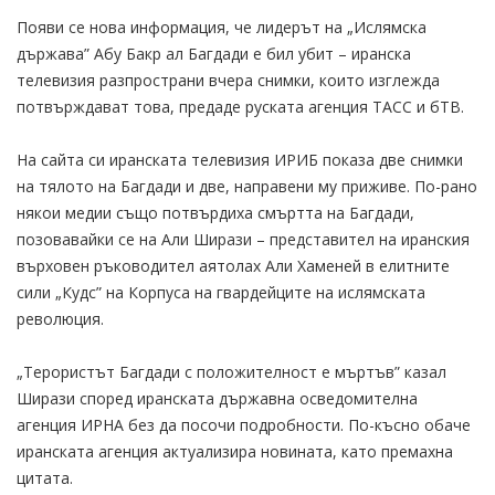
Появи се нова информация, че лидерът на „Ислямска
държава” Абу Бакр ал Багдади е бил убит – иранска
телевизия разпространи вчера снимки, които изглежда
потвърждават това, предаде руската агенция ТАСС и бТВ.
На сайта си иранската телевизия ИРИБ показа две снимки
на тялото на Багдади и две, направени му приживе. По-рано
някои медии също потвърдиха смъртта на Багдади,
позовавайки се на Али Ширази – представител на иранския
върховен ръководител аятолах Али Хаменей в елитните
сили „Кудс” на Корпуса на гвардейците на ислямската
революция.
„Терористът Багдади с положителност е мъртъв” казал
Ширази според иранската държавна осведомителна
агенция ИРНА без да посочи подробности. По-късно обаче
иранската агенция актуализира новината, като премахна
цитата.