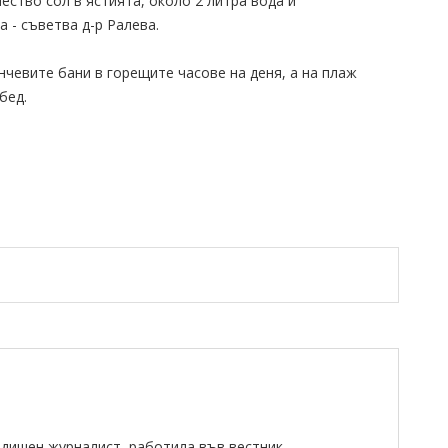
ество сол в ястията, около 2 литра вода и
 - съветва д-р Ралева.
нчевите бани в горещите часове на деня, а на плаж
бед.
одишен журналист, работила във вестник