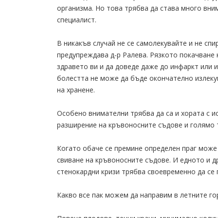
организма. Но това трябва да става много вни
специалист.
В никакъв случай не се самолекувайте и не спи
предупреждава д-р Ралева. Рязкото покачване
здравето ви и да доведе даже до инфаркт или и
болестта не може да бъде окончателно излеку
на хранене.
Особено внимателни трябва да са и хората с и
разширение на кръвоносните съдове и голямо 
Когато обаче се премине определен праг може
свиване на кръвоносните съдове. И едното и др
стенокардни кризи трябва своевременно да се
Какво все пак можем да направим в летните гор