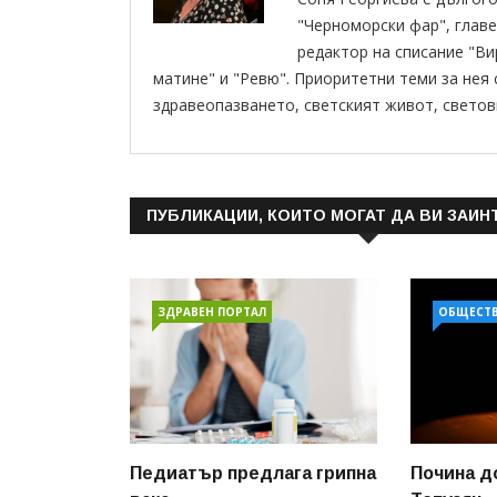
"Черноморски фар", главе
редактор на списание "В
матине" и "Ревю". Приоритетни теми за нея
здравеопазването, светският живот, светов
ПУБЛИКАЦИИ, КОИТО МОГАТ ДА ВИ ЗАИН
ЗДРАВЕН ПОРТАЛ
ОБЩЕСТ
Педиатър предлага грипна
Почина д