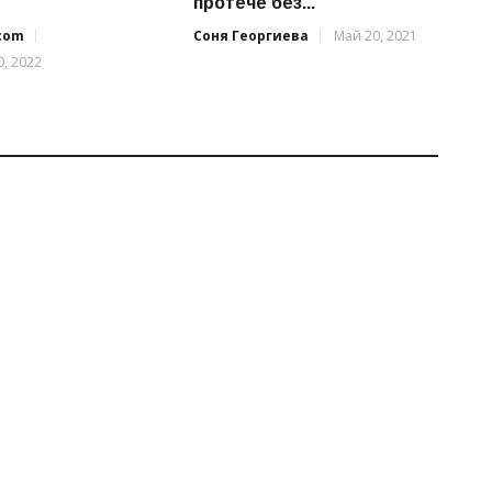
протече без...
.com
Соня Георгиева
Май 20, 2021
, 2022