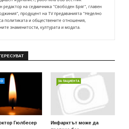
н редактор на седмичника "Свободен Бряг", главен
ирджиния", продуцент на TV предаванията "Неделно
 са политиката и обществените отношения,
ните знаменитости, културата и модата.
ТЕРЕСУВАТ
ВО
ЗА ПАЦИЕНТА
октор Гюлбесер
Инфарктът може да