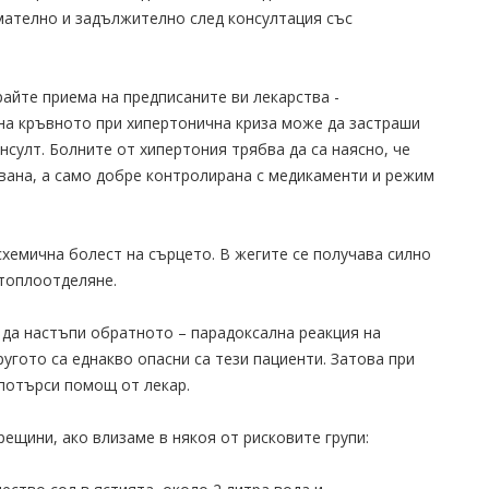
мателно и задължително след консултация със
райте приема на предписаните ви лекарства -
 на кръвното при хипертонична криза може да застраши
нсулт. Болните от хипертония трябва да са наясно, че
вана, а само добре контролирана с медикаменти и режим
схемична болест на сърцето. В жегите се получава силно
топлоотделяне.
 да настъпи обратното – парадоксална реакция на
угото са еднакво опасни са тези пациенти. Затова при
 потърси помощ от лекар.
ещини, ако влизаме в някоя от рисковите групи: