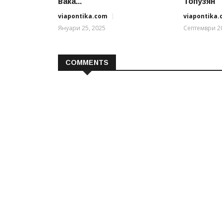
вака...
Топузян
viapontika.com
viapontika
Януари 25, 2025
Септември 20
COMMENTS