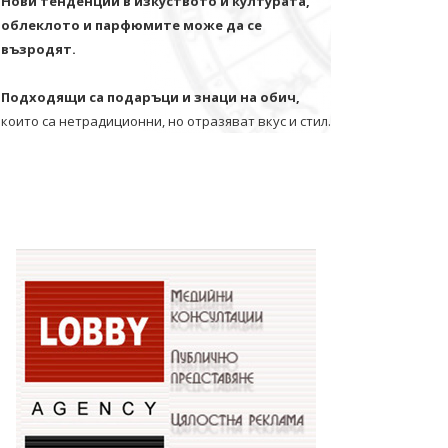
Нови тенденции в изкуството и културата,
облеклото и парфюмите може да се
възродят.
Подходящи са подаръци и знаци на обич,
които са нетрадиционни, но отразяват вкус и стил.