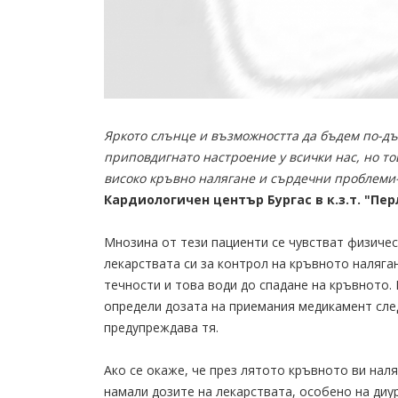
Яркото слънце и възможността да бъдем по-дъ
приповдигнато настроение у всички нас, но то
високо кръвно налягане и сърдечни проблеми-
Кардиологичен център Бургас в к.з.т. "Пер
Мнозина от тези пациенти се чувстват физичес
лекарствата си за контрол на кръвното наляга
течности и това води до спадане на кръвното.
определи дозата на приемания медикамент след
предупреждава тя.
Ако се окаже, че през лятото кръвното ви наля
намали дозите на лекарствата, особено на диу