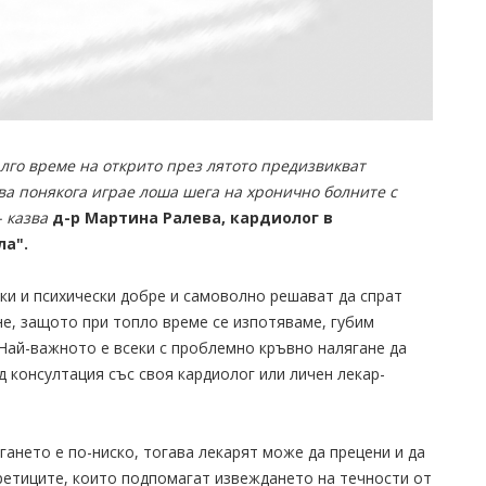
лго време на открито през лятото предизвикват
ва понякога играе лоша шега на хронично болните с
 казва
д-р Мартина Ралева, кардиолог в
ла".
ки и психически добре и самоволно решават да спрат
не, защото при топло време се изпотяваме, губим
 Най-важното е всеки с проблемно кръвно налягане да
 консултация със своя кардиолог или личен лекар-
гането е по-ниско, тогава лекарят може да прецени и да
ретиците, които подпомагат извеждането на течности от