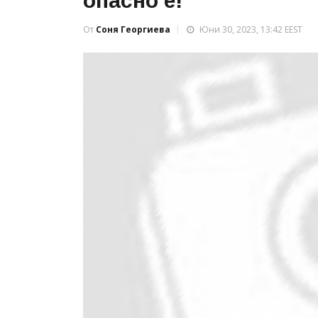
опасно е!
От
Соня Георгиева
Юни 30, 2023, 13:42 EEST