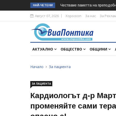
Честваме паметта на преподоб
НАЙ-ЧЕТЕНИ
Август 07, 2026
Хороскоп
За нас
За Рекла
АКТУАЛНО
ОБЩЕСТВО
ОБЩИНИ
Начало
За пациента
ЗА ПАЦИЕНТА
Кардиологът д-р Март
променяйте сами тера