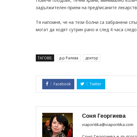
Повече плодове, течни храни, минимално колич
задължителен прием на предписаните лекарства
Тя напомня, че на тези болни са забранени слъ
могат да ходят сутрин рано и след 4 часа следо
ТАГОВЕ:
д-р Ралева
доктор
Facebook
Twitter
Соня Георгиева
viapontika@viapontika.com
Соня Георгиева е дългог