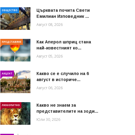
Църквата почита Свeти
ОБЩЕСТВО
Емилиан Изповедник ...
Август 08, 2026
Как Аперол шприц стана
ПРЕДСТАВЯНЕ
най-известният ко...
Август 05, 2026
Какво се е случило на 6
АКЦЕНТ
август в историче...
Август 06, 2026
Какво не знаем за
ЛЮБОПИТНО
представителите на зоди...
Юли 30, 2026