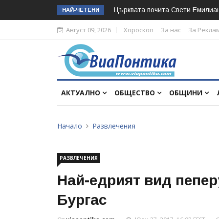
Църквата почита Свeти Емилиа
НАЙ-ЧЕТЕНИ
Август 09, 2026
Хороскоп
За нас
За Рекла
АКТУАЛНО
ОБЩЕСТВО
ОБЩИНИ
Начало
Развлечения
РАЗВЛЕЧЕНИЯ
Най-едрият вид пепер
Бургас