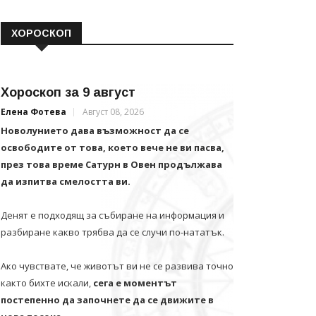
ХОРОСКОП
Хороскоп за 9 август
Елена Фотева
Август 08, 2026
Новолунието дава възможност да се
освободите от това, което вече не ви пасва,
през това време Сатурн в Овен продължава
да изпитва смелостта ви.
Денят е подходящ за събиране на информация и
разбиране какво трябва да се случи по-нататък.
Ако чувствате, че животът ви не се развива точно
както бихте искали,
сега е моментът
постепенно да започнете да се движите в