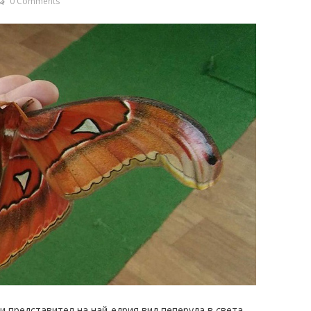
0 Comments
и представител на най-едрия вид пеперуда в света