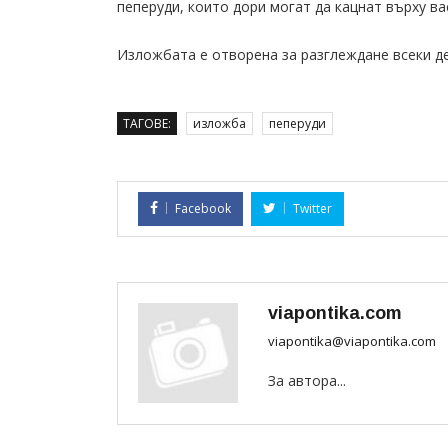
пеперуди, които дори могат да кацнат върху ва
Изложбата е отворена за разглеждане всеки ден 
ТАГОВЕ:
изложба
пеперуди
Facebook
Twitter
viapontika.com
viapontika@viapontika.com
За автора...