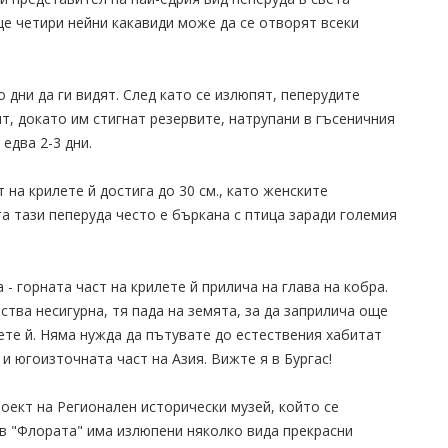
Още четири нейни какавиди може да се отворят всеки
о дни да ги видят. След като се излюпят, пеперудите
ят, докато им стигнат резервите, натрупани в гъсеничния
едва 2-3 дни.
 на крилете й достига до 30 см., като женските
а тази пеперуда често е бъркана с птица заради големия
 - горната част на крилете й прилича на глава на кобра.
ства несигурна, тя пада на земята, за да заприлича още
ете й. Няма нужда да пътувате до естествения хабитат
и югоизточната част на Азия. Вижте я в Бургас!
оект на Регионален исторически музей, който се
в "Флората" има излюпени няколко вида прекрасни