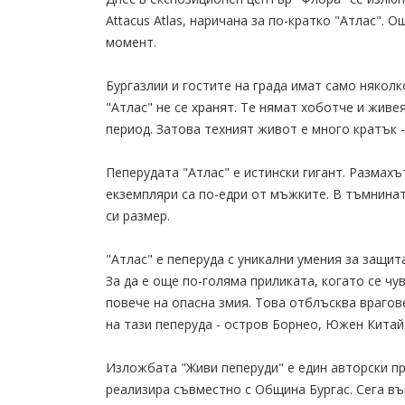
Attacus Atlas, наричана за по-кратко "Атлас". 
момент.
Бургазлии и гостите на града имат само няколк
"Атлас" не се хранят. Те нямат хоботче и живе
период. Затова техният живот е много кратък - 
Пеперудата "Атлас" е истински гигант. Размахът
екземпляри са по-едри от мъжките. В тъмнинат
си размер.
"Атлас" е пеперуда с уникални умения за защита
За да е още по-голяма приликата, когато се чув
повече на опасна змия. Това отблъсква врагов
на тази пеперуда - остров Борнео, Южен Китай 
Изложбата "Живи пеперуди" е един авторски пр
реализира съвместно с Община Бургас. Сега въ