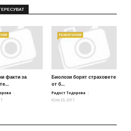
ТЕРЕСУВАТ
ЕНИЯ
РАЗВЛЕЧЕНИЯ
и факти за
Биолози борят страховете
е...
от б...
орова
Радост Тодорова
17
Юли 23, 2017