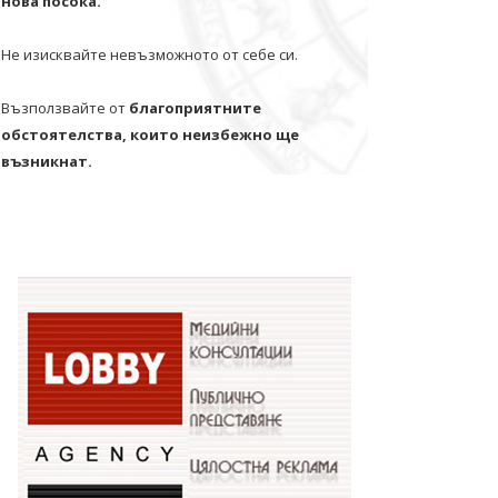
нова посока.
Не изисквайте невъзможното от себе си.
Възползвайте от
благоприятните
обстоятелства, които неизбежно ще
възникнат.