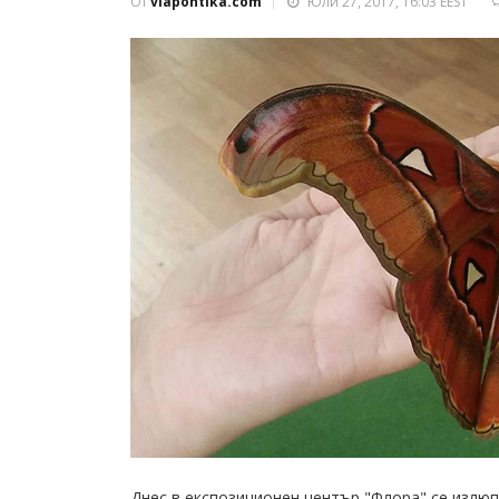
От
viapontika.com
Юли 27, 2017, 16:03 EEST
Днес в експозиционен център "Флора" се излюп