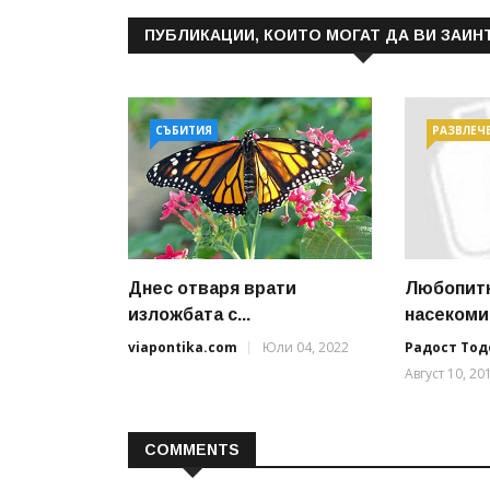
ПУБЛИКАЦИИ, КОИТО МОГАТ ДА ВИ ЗАИН
СЪБИТИЯ
РАЗВЛЕЧ
Днес отваря врати
Любопитн
изложбата с...
насекомит
viapontika.com
Юли 04, 2022
Радост Тод
Август 10, 20
COMMENTS