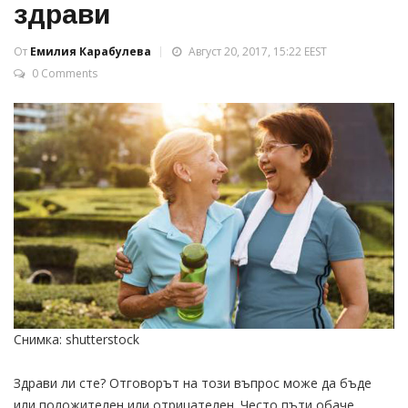
здрави
От
Емилия Карабулева
Август 20, 2017, 15:22 EEST
0 Comments
Снимка: shutterstock
Здрави ли сте? Отговорът на този въпрос може да бъде
или положителен или отрицателен. Често пъти обаче,