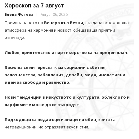
Хороскоп за 7 август
Елена Фотева
Август 06, 2026
Преминаването на
Венера във Везни,
създава освежаваща
атмосфера на хармония и новост, обещаваща приятни
изненади.
Любов, приятелство и партньорство са на преден план.
Засилва се интересът към социални събития,
запознанства, забавления, дизайн, мода, иновативни
идеи за свобода и равенство.
Нови тенденции в изкуството и културата, облеклото и
парфюмите може да се възродят.
Подходящи са подаръци и знаци на обич,
които са
нетрадиционни, но отразяват вкус и стил.