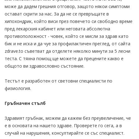
може да дадем грешния отговор, защото някои симптоми
остават скрити за нас. За да не се превръщате в
хипохондрик, който виси през повечето си свободно време
пред лекарския кабинет или неговата абсолютна
противоположност - човек, който се мисли за здрав като
бик и не иска и да чуе за профилактичен преглед, от сайта
zdrave.to съветват да отделете няколко минути за 5 лесни
теста. С тяхна помощ ще можете да прецените какво е
общото ви здравословно състояние.
Тестът е разработен от световни специалисти по
физиология.
Гръбначен стълб
Здравият гръбнак, можем да кажем без преувеличение, че
е в основата на нашето здраве. Проверете го сега, а в
случай на нарушения, консултирайте се със специалист.