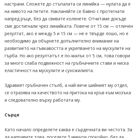
настрани. Сложете до стъпалата си линийка — нулата да е
на нивото на петите. Накланяйте се бавно с протегнати
напред ръце, без да свивате коленете. Отчитаме докъде
сме достигнали чрез линийката. Повече от 15 см — отличен
резултат, ако е между 5 и 15 см — не е твърде лошо, но е
необходимо да обърнете допълнително внимание на
развитието на гъвкавостта и укрепването на мускулите на
гърба. Но ако резултатът е по-малък от 5 см, това говори
за много слаба подвижност на гръбначните стави и ниска
еластичност на мускулите и сухожилията.
Здравият гръбначен стълб, а най-вече шийният му отдел,
се отразява на качеството на притока на кръв към мозъка
и следователно върху работата му.
Сърце
Като начало определете каква е сърдечната ви честота. За
да направите това, поседете 5 минути спокойно, без да