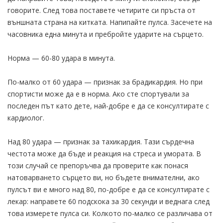
говорите. След това поставете четирите си пръста от
външната страна на китката. Напипайте пулса. Засечете на
часовника една минута и пребройте ударите на сърцето.
Норма — 60-80 удара в минута.
По-малко от 60 удара — признак за брадикардия. Но при
спортисти може да е в норма. Ако сте спортували за
последен път като дете, най-добре е да се консултирате с
кардиолог.
Над 80 удара — признак за тахикардия. Тази сърдечна
честота може да бъде и реакция на стреса и умората. В
този случай се препоръчва да проверите как понася
натоварването сърцето ви, но бъдете внимателни, ако
пулсът ви е много над 80, по-добре е да се консултирате с
лекар: направете 60 подскока за 30 секунди и веднага след
това измерете пулса си. Колкото по-малко се различава от