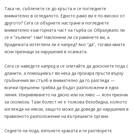
Така че, съблечете се до кръста и се погледнете
внимателно в огледалото. Едното рамо ви е по-високо от
другото? Сега се обърнете настрани и погледнете
внимателно към горната част на гърба си. Образувало ли
се е “хълмче” там? Наклонени ли са раменете ви, а
брадичката изтеглена ли е напред? Ако “да”, тогава имате
ясни признаци за нарушения в осанката.
Сега се наведете напред и се опитайте да докоснете пода с
дланите, а помощникът ви нека да прокара пръсти върху
гръбначния ви стълб и внимателно да го разгледа —
всички прешлени трябва да бъдат разположени в една
линия. Изкривяването на дясно или на ляво — ясен признак
за сколиоза. Тази болест не е толкова безобидна, колкото
изглежда на някои, защото може да доведе до нарушения в
правилното разположение на вътрешните органи.
Седнете на пода, изпънете краката и ги разтворете