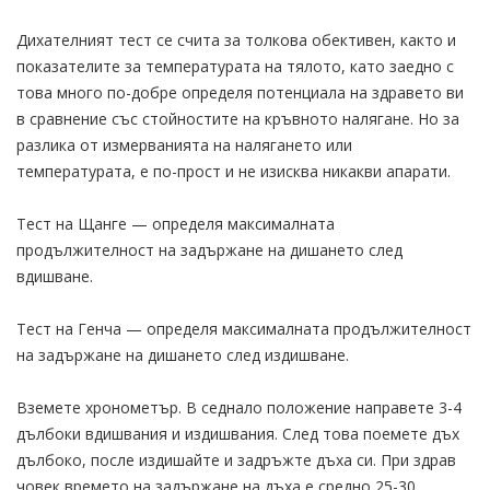
Дихателният тест се счита за толкова обективен, както и
показателите за температурата на тялото, като заедно с
това много по-добре определя потенциала на здравето ви
в сравнение със стойностите на кръвното налягане. Но за
разлика от измерванията на налягането или
температурата, е по-прост и не изисква никакви апарати.
Тест на Щанге — определя максималната
продължителност на задържане на дишането след
вдишване.
Тест на Генча — определя максималната продължителност
на задържане на дишането след издишване.
Вземете хронометър. В седнало положение направете 3-4
дълбоки вдишвания и издишвания. След това поемете дъх
дълбоко, после издишайте и задръжте дъха си. При здрав
човек времето на задържане на дъха е средно 25-30