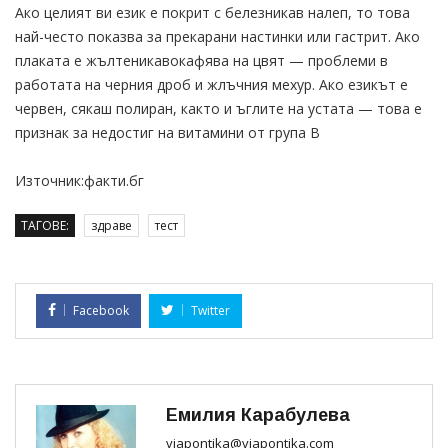
Ако целият ви език е покрит с белезникав налеп, то това
най-често показва за прекарани настинки или гастрит. Ако
плаката е жълтеникавокафява на цвят — проблеми в
работата на черния дроб и жлъчния мехур. Ако езикът е
червен, сякаш полиран, както и ъглите на устата — това е
признак за недостиг на витамини от група В
Източник:факти.бг
ТАГОВЕ:
здраве
тест
Facebook
Twitter
Емилия Карабулева
viapontika@viapontika.com