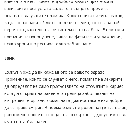
клечката в нея. Поемете дълбоко въздух през носа и
издишайте през устата си, като в същото време се
опитвате да угасите пламъка. Колко опита ви бяха нужни,
за да го направите? Ако е повече от един, то тогава най-
вероятно дихателната ви система е отслабена. Възможни
причини: тютюнопушене, липса на физически упражнения,
всяко хронично респираторно заболяване.
Език
Езикът може да ви каже много за вашето здраве.
Промените, които се случват с него, помагат на лекарите
да определят не само присъствието на стоматит и кариес,
но и да открият на ранен етап редица заболявания на
вътрешните органи. Домашната диагностика е най-добре
да се прави сутрин. В норма езикът е розов на цвят, лъскав,
равномерно оцветен по цялата повърхност, допустимо е да
има тънък бял налеп.