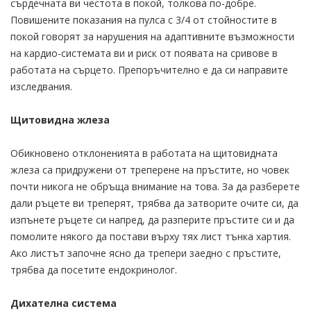
сърдечната ви честота в покой, толкова по-добре.
Повишените показания на пулса с 3/4 от стойностите в
покой говорят за нарушения на адаптивните възможности
на кардио-системата ви и риск от появата на сривове в
работата на сърцето. Препоръчително е да си направите
изследвания.
Щитовидна жлеза
Обикновено отклоненията в работата на щитовидната
жлеза са придружени от треперене на пръстите, но човек
почти никога не обръща внимание на това. За да разберете
дали ръцете ви треперят, трябва да затворите очите си, да
изпънете ръцете си напред, да разперите пръстите си и да
помолите някого да постави върху тях лист тънка хартия.
Ако листът започне ясно да трепери заедно с пръстите,
трябва да посетите ендокринолог.
Дихателна система