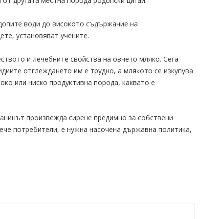
 от другата местна порода родопски цигай.
допите води до високото съдържание на
ете, установяват учените.
ството и лечебните свойства на овчето мляко. Сега
идиите отглеждането им е трудно, а млякото се изкупува
соко или ниско продуктивна порода, каквато е
опанинът произвежда сирене предимно за собствени
овече потребители, е нужна насочена държавна политика,