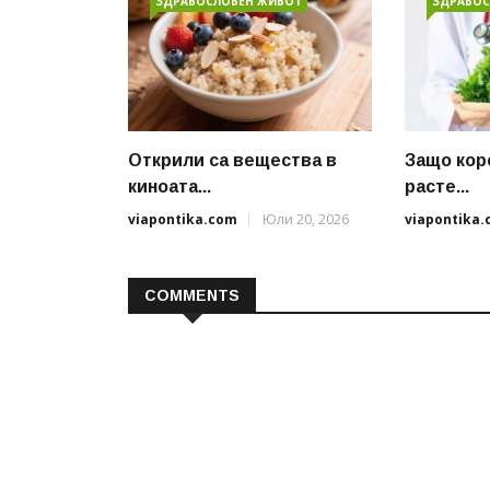
ЗДРАВОСЛОВЕН ЖИВОТ
ЗДРАВОС
Открили са вещества в
Защо кор
киноата...
расте...
viapontika.com
Юли 20, 2026
viapontika
COMMENTS