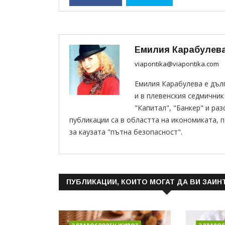
Емилия Карабулев
viapontika@viapontika.com
Емилия Карабулева е дъл
и в плевенския седмичник
"Капитал", "Банкер" и раз
публикации са в областта на икономиката, 
за каузата "пътна безопасност".
ПУБЛИКАЦИИ, КОИТО МОГАТ ДА ВИ ЗАИН