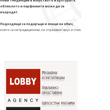
Нови тенденции в изкуството и културата,
облеклото и парфюмите може да се
възродят.
Подходящи са подаръци и знаци на обич,
които са нетрадиционни, но отразяват вкус и стил.