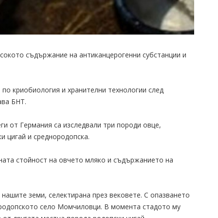
исокото съдържание на антиканцерогенни субстанции и
 по криобиология и хранителни технологии след
ава БНТ.
ги от Германия са изследвали три породи овце,
ки цигай и среднородопска.
чната стойност на овчето мляко и съдържанието на
 нашите земи, селектирана през вековете. С опазването
т родопското село Момчиловци. В момента стадото му