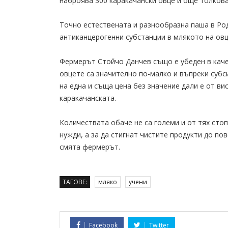
наброява 300 каракачански овце и още толкова
Точно естествената и разнообразна паша в Ро
антиканцерогенни субстанции в млякото на овц
Фермерът Стойчо Данчев също е убеден в каче
овцете са значително по-малко и въпреки субс
на една и съща цена без значение дали е от ви
каракачанската.
Количествата обаче не са големи и от тях ст
нужди, а за да стигнат чистите продукти до п
смята фермерът.
ТАГОВЕ:
мляко
учени
Facebook
Twitter