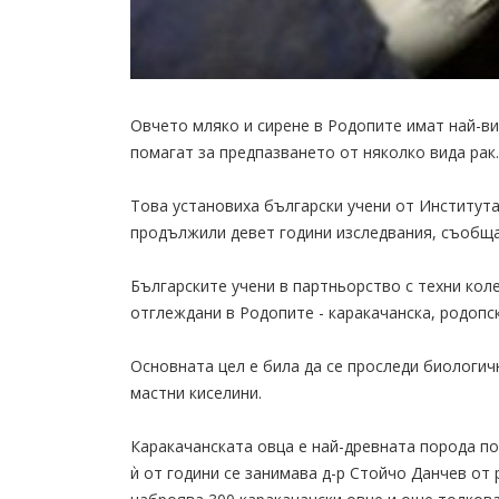
Овчето мляко и сирене в Родопите имат най-в
помагат за предпазването от няколко вида рак.
Това установиха български учени от Института
продължили девет години изследвания, съобщ
Българските учени в партньорство с техни коле
отглеждани в Родопите - каракачанска, родопс
Основната цел е била да се проследи биологи
мастни киселини.
Каракачанската овца е най-древната порода по
ѝ от години се занимава д-р Стойчо Данчев о