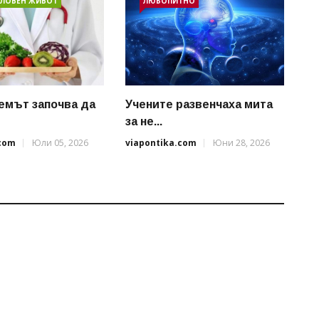
ЛОВЕН ЖИВОТ
ЛЮБОПИТНО
емът започва да
Учените развенчаха мита
за не...
.com
Юли 05, 2026
viapontika.com
Юни 28, 2026