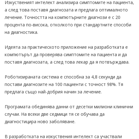
Изкуственият интелект анализира симптомите на пациента,
а след това поставя диагнозата и предлага оптималното
лечение. Точността на компютърните диагнози е с 20
процента по-висока, отколкото при стандартните способи
на диагностика.
Идеята за практическото приложение на разработката е
компютърът да проверява симптомите на пациента и да
поставя диагнозата, а след това лекар да я потвърждава.
Роботизираната система е способна за 4,8 секунди да
постави диагнозите на 100 пациенти с точност 98%. Тя
предлага също най-добрия начин за лечение.
Програмата обединява данни от десетки милиони клинични
случаи. На всеки две седмици тя се обучава да
диагностицира ново заболяване.
В разработката на изкуствения интелект са участвали