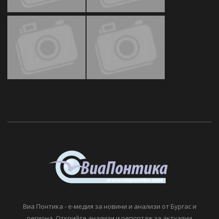
Виа Понтика - е-медия за новини и анализи от Бургас и
региона. Открийте анализи и репортаж за актуални