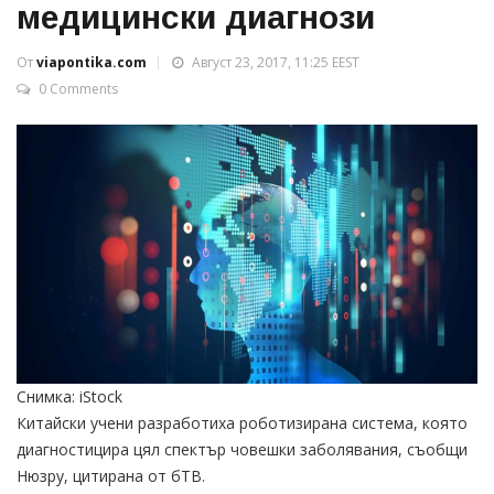
медицински диагнози
От
viapontika.com
Август 23, 2017, 11:25 EEST
0 Comments
Снимка: iStock
Китайски учени разработиха роботизирана система, която
диагностицира цял спектър човешки заболявания, съобщи
Нюзру, цитирана от бТВ.