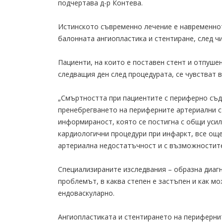
подчертава д-р Контева.
Истинското съвременно лечение е навременно
балонната ангиопластика и стентиране, след 
Пациенти, на които е поставен стент и отпушен
следващия ден след процедурата, се чувстват 
„Смъртността при пациентите с периферно съд
пренебрегването на периферните артериални с
информираност, която се постигна с общи усил
кардиологични процедури при инфаркт, все още
артериална недостатъчност и с възможностите
Специализираните изследвания – образна диагн
проблемът, в каква степен е застъпен и как мо
ендоваскуларно.
Ангиопластиката и стентирането на периферни