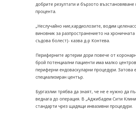
добрите резултати и бързото възстановяване 
процента.
„Неслучайно ние,кардиолозите, водим целенас
виновник за разпространението на хроничната
съдова болест)- казва д-р Контева.
Периферните артерии дори повече от коронарн
брой потенциални пациенти има малко центрове
периферни ендоваскуларни процедури. Затова 
специализиран център.
Бургазлии трябва да знаят, че не е нужно да п
веднага до операция. В „Аджибадем Сити Клини
стандарти чрез щадящи инвазивни процедури.