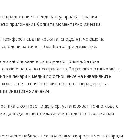
то приложение на ендоваскуларната терапия –
чието приложение болката моментално изчезва.
 периферен съд на краката, споделят, че още на
възродени за живот- без болка при движение.
ово заболяване е също много голяма. Затова
тенози е напълно неоправдано. За разлика от широката
ия на лекари и медии по отношение на инвазивните
 хората не са наясно с рисковете от периферната
 за инвазивно лечение.
остика с контраст и доплер, установяват точно къде е
же да бъде решен: с класическа съдова операция или
те съдове набират все по-голяма скорост именно заради