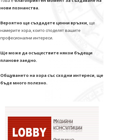
Това е
благоприятен момент за създаване на
нови познанства.
Вероятно ще създадете ценни връзки,
ще
намерите хора, които споделят вашите
професионални интереси.
Ще може да осъществите някои бъдещи
планове заедно.
Общуването на хора със сходни интереси, ще
бъде много полезно.