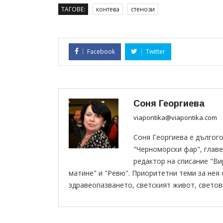
ТАГОВЕ:
контева
стенози
Facebook
Twitter
Соня Георгиева
viapontika@viapontika.com
Соня Георгиева е дългог
"Черноморски фар", главе
редактор на списание "В
матине" и "Ревю". Приоритетни теми за нея
здравеопазването, светският живот, светов