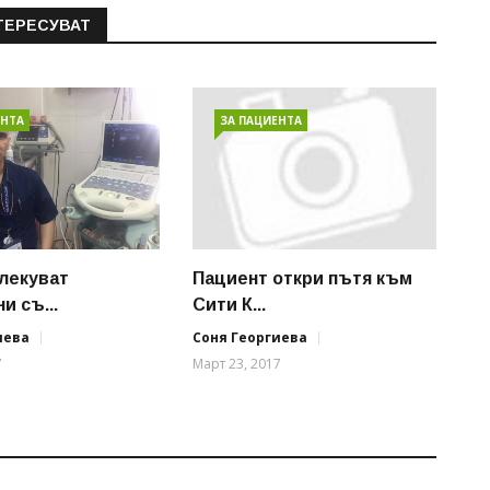
ТЕРЕСУВАТ
ЕНТА
ЗА ПАЦИЕНТА
 лекуват
Пациент откри пътя към
и съ...
Сити К...
иева
Соня Георгиева
7
Март 23, 2017