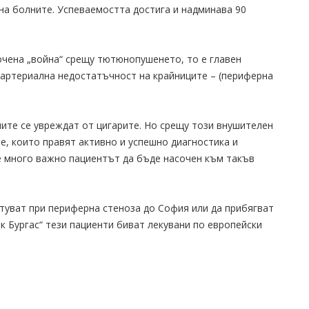
на болните. Успеваемостта достига и надминава 90
очена „война“ срещу тютюнопушенето, то е главен
 артериална недостатъчност на крайниците – (периферна
ите се увреждат от цигарите. Но срещу този внушителен
, които правят активно и успешно диагностика и
е много важно пациентът да бъде насочен към такъв
ътуват при периферна стеноза до София или да прибягват
к Бургас“ тези пациенти биват лекувани по европейски