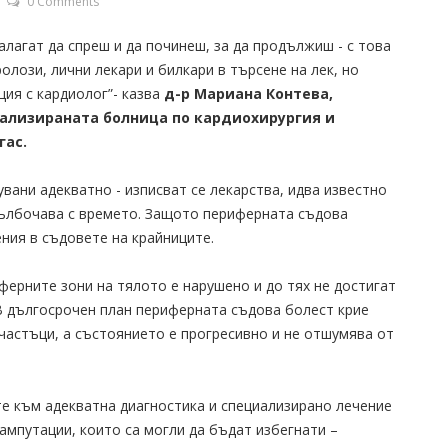
0 Comments
алагат да спреш и да починеш, за да продължиш - с това
лози, лични лекари и билкари в търсене на лек, но
ция с кардиолог”- казва
д-р Мариана Контева,
иализираната болница по кардиохирургия и
гас.
вани адекватно - изписват се лекарства, идва известно
дълбочава с времето. Защото периферната съдова
ния в съдовете на крайниците.
ерните зони на тялото е нарушено и до тях не достигат
В дългосрочен план периферната съдова болест крие
участъци, а състоянието е прогресивно и не отшумява от
те към адекватна диагностика и специализирано лечение
ампутации, които са могли да бъдат избегнати –