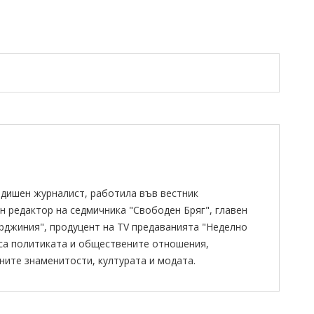
одишен журналист, работила във вестник
н редактор на седмичника "Свободен Бряг", главен
ирджиния", продуцент на TV предаванията "Неделно
 са политиката и обществените отношения,
ните знаменитости, културата и модата.