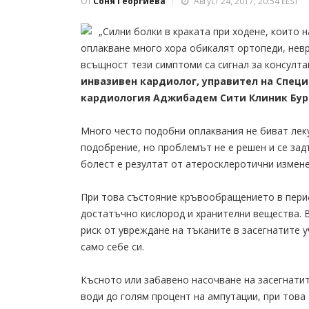
От
Соня Георгиева
Август 24, 2017, 20:54 EEST
„Силни болки в краката при ходене, които н
оплакване много хора обикалят ортопеди, невро
всъщност тези симптоми са сигнал за консулта
инвазивен кардиолог, управител на Спец
кардиология Аджибадем Сити Клиник Бур
Много често подобни оплаквания не биват леку
подобрение, но проблемът не е решен и се за
болест е резултат от атеросклеротични измене
При това състояние кръвообращението в периф
достатъчно кислород и хранителни вещества. 
риск от увреждане на тъканите в засегнатите 
само себе си.
Късното или забавено насочване на засегнати
води до голям процент на ампутации, при това 