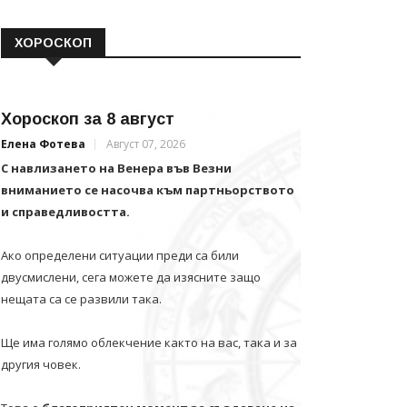
ХОРОСКОП
Хороскоп за 8 август
Елена Фотева
Август 07, 2026
С навлизането на Венера във Везни
вниманието се насочва към партньорството
и справедливостта.
Ако определени ситуации преди са били
двусмислени, сега можете да изясните защо
нещата са се развили така.
Ще има голямо облекчение както на вас, така и за
другия човек.