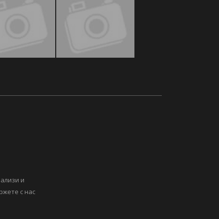
нализи и
ржете с нас