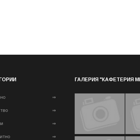
ГОРИИ
ГАЛЕРИЯ "КАФЕТЕРИЯ 
лно
⇒
тво
⇒
ни
⇒
итно
⇒