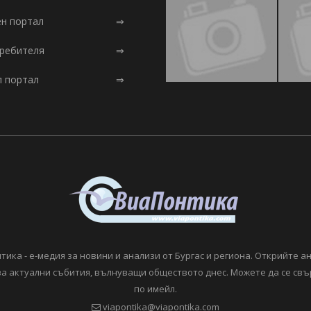
ен портал
⇒
требителя
⇒
л портал
⇒
тика - е-медия за новини и анализи от Бургас и региона. Открийте а
а актуални събития, вълнуващи обществото днес. Можете да се свъ
по имейл.
viapontika@viapontika.com