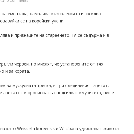
0 Comments
 на ементала, намалява възпаленията и засилва
овавайки се на корейски учени.
малява и признаците на стареенето. Тя се съдържа и в
кръгли червеи, но мислят, че установените от тях
о и за хората.
нява мускулната треска, в три съединения - ацетат,
че ацетатът и пропионатът подсилват имунитета, пише
а като Weissella koreensis и W. cibaria удължават живота