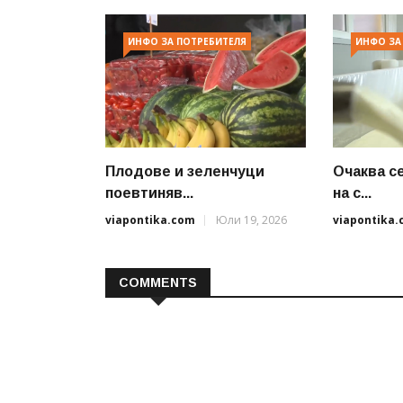
ИНФО ЗА ПОТРЕБИТЕЛЯ
ИНФО ЗА
Плодове и зеленчуци
Очаква се
поевтиняв...
на с...
viapontika.com
Юли 19, 2026
viapontika
COMMENTS