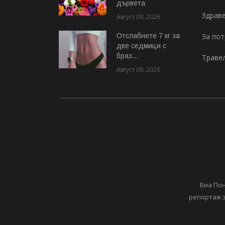
дървета
Здрав
Август 09, 2026
Отслабнете 7 кг за
За по
две седмици с
браз...
Траве
Август 09, 2026
Виа Пон
репортаж з