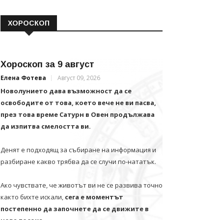
ХОРОСКОП
Хороскоп за 9 август
Елена Фотева
Август 09, 2026
Новолунието дава възможност да се
освободите от това, което вече не ви пасва,
през това време Сатурн в Овен продължава
да изпитва смелостта ви.
Денят е подходящ за събиране на информация и
разбиране какво трябва да се случи по-нататък.
Ако чувствате, че животът ви не се развива точно
както бихте искали,
сега е моментът
постепенно да започнете да се движите в