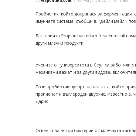
От
viapontika.com
Август 24, 2017, 16:41 EEST
Пробиотик, който допринася за ферментацията
имунната система, съобщи в. "Дейли мейл", поз
Бактерията Prоpionibacterium freudenreichii на
други млечни продукти.
Учените от университета в Сеул са работили с 
механизми важат и за други видове, включителн
Този пробиотик превръща лактата, който причи
пропионат и въглероден двуокис. Известно е, 
Дарик
Освен това някои бактерии от млечната киселин