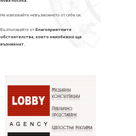
нова посока.
Не изисквайте невъзможното от себе си.
Възползвайте от
благоприятните
обстоятелства, които неизбежно ще
възникнат.