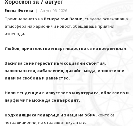
Хороскоп за 7 август
Елена Фотева
Август 06, 2026
Преминаването на
Венера във Везни,
създава освежаваща
атмосфера на хармония и новост, обещаваща приятни
изненади.
Любов, приятелство и партньорство са на преден план.
Засилва се интересът към социални събития,
запознанства, забавления, дизайн, мода, иновативни
идеи за свобода и равенство.
Нови тенденции в изкуството и културата, облеклото и
парфюмите може да се възродят.
Подходящи са подаръци и знаци на обич,
които са
нетрадиционни, но отразяват вкус и стил.