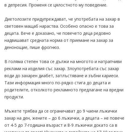
в депресия. Променя се цялостното му поведение.
Диетолозите придупреждават, че употребата на захар в
световен мащаб нараства. Особено опасно е това за
децата. Вече е доказано, че повечето деца редовно
надвишават средната норма от приемане на захар за
денонощие, пише фрогнюз.
В голяма степен това се дължи на многото и натрапчиви
реклами на изделия със захар. Злоупотребата със захар
води до захарен диабет, затлъстяване и зъбни кариеси.
Тази информация много по-рядко стига до децата и
родителите, отколкото рекламното предлагане на вредни
продукти.
Мъжете трябва да се ограничават до 9 чаени лъжички
захар на ден, жените – до 6 лъжички, а децата – не повече
от 4-5 до 7-годишна възраст и 8-9 лъжички докато са в