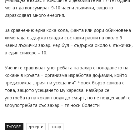
училищна възраст! Юношите и девойките на 17-19 години
могат да консумират 9-10 чаени лъжички, защото
изразходват много енергия.
За сравнение: една кока-кола, фанта или дори обикновена
лимонада съдържатсладки съставки равни на около 9
чаени лъжички захар. Ред бул – съдържа около 6 лъжички,
а един сникерс – 10.
Учените сравняват употребата на захар с попадането на
кокаин в кръвта – организма изработва дофамин, който
предизвиква „приятни усещания”. Човек бързо свиква с
това, защото усещането му харесва. Разбира се
употребата на кокаин води до смърт, но не подценявайте
злоупотребата със захар – тя носи болести.
ТАГОВЕ:
десерти
захар