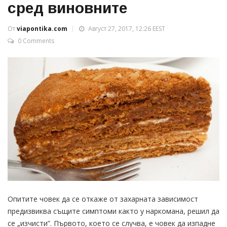
сред виновните
От
viapontika.com
Август 27, 2017, 12:26 EEST
0 Comments
Опитите човек да се откаже от захарната зависимост
предизвиква същите симптоми както у наркомана, решил да
се „изчисти”. Първото, което се случва, е човек да изпадне