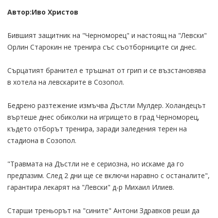
Автор:Иво Христов
Бившият защитник на "Черноморец" и настоящ на "Левски"
Орлин Старокин не тренира със съотборниците си днес.
Сърцатият бранител е тръшнат от грип и се възстановява
в хотела на левскарите в Созопол.
Бедрено разтежение измъчва Дъстли Мулдер. Холандецът
въртеше днес обиколки на игрището в град Черноморец,
където отборът тренира, заради заледения терен на
стадиона в Созопол.
"Травмата на Дъстли не е сериозна, но искаме да го
предпазим. След 2 дни ще се включи наравно с останалите",
гарантира лекарят на "Левски" д-р Михаил Илиев.
Старши треньорът на "сините" Антони Здравков реши да