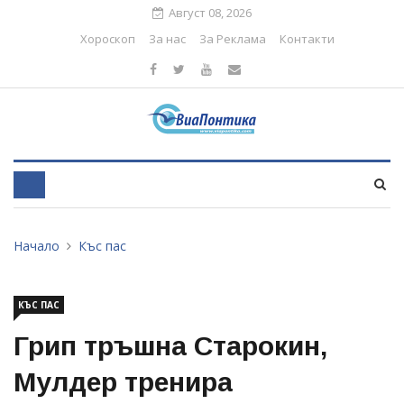
Август 08, 2026
Хороскоп
За нас
За Реклама
Контакти
Начало
Къс пас
КЪС ПАС
Грип тръшна Старокин,
Мулдер тренира