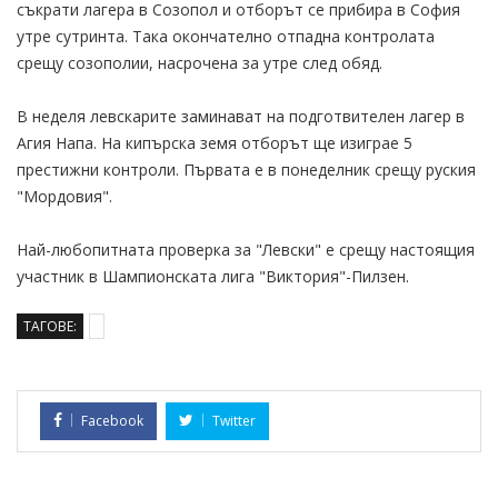
съкрати лагера в Созопол и отборът се прибира в София
утре сутринта. Така окончателно отпадна контролата
срещу созополии, насрочена за утре след обяд.
В неделя левскарите заминават на подготвителен лагер в
Агия Напа. На кипърска земя отборът ще изиграе 5
престижни контроли. Първата е в понеделник срещу руския
"Мордовия".
Най-любопитната проверка за "Левски" е срещу настоящия
участник в Шампионската лига "Виктория"-Пилзен.
ТАГОВЕ:
Facebook
Twitter