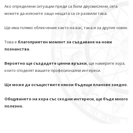
Ако определени ситуации преди са били двусмислени, сега
можете да изясните защо нещата са се развили така.
Ще има голямо облекчение както на вас, така и за другия човек.
Това е
благоприятен момент за създаване на нови
познанства.
Вероятно ще създадете ценни връзки,
ще намерите хора,
които споделят вашите професионални интереси.
Ще може да осъществите някои бъдещи планове заедно.
Общуването на хора със сходни интереси, ще бъде много
полезно.