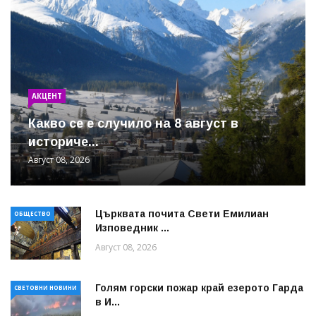
АКЦЕНТ
Какво се е случило на 8 август в
историче...
Август 08, 2026
Църквата почита Свeти Емилиан
ОБЩЕСТВО
Изповедник ...
Август 08, 2026
Голям горски пожар край езерото Гарда
СВЕТОВНИ НОВИНИ
в И...