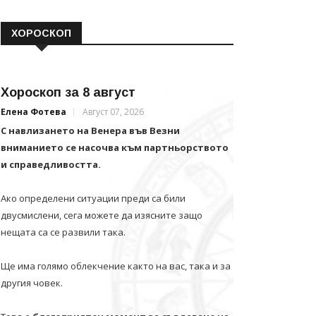
ХОРОСКОП
Хороскоп за 8 август
Елена Фотева
Август 07, 2026
С навлизането на Венера във Везни
вниманието се насочва към партньорството
и справедливостта.
Ако определени ситуации преди са били
двусмислени, сега можете да изясните защо
нещата са се развили така.
Ще има голямо облекчение както на вас, така и за
другия човек.