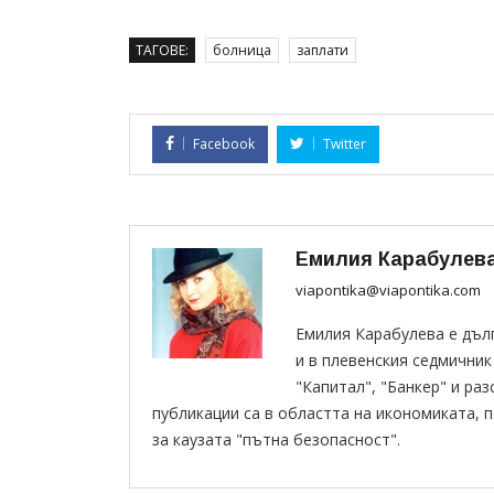
ТАГОВЕ:
болница
заплати
Facebook
Twitter
Емилия Карабулев
viapontika@viapontika.com
Емилия Карабулева е дъл
и в плевенския седмичник
"Капитал", "Банкер" и раз
публикации са в областта на икономиката, 
за каузата "пътна безопасност".