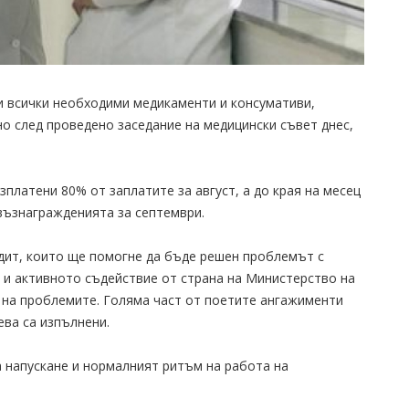
и всички необходими медикаменти и консумативи,
но след проведено заседание на медицински съвет днес,
платени 80% от заплатите за август, а до края на месец
възнагражденията за септември.
дит, които ще помогне да бъде решен проблемът с
 и активното съдействие от страна на Министерство на
на проблемите. Голяма част от поетите ангажименти
ва са изпълнени.
а напускане и нормалният ритъм на работа на