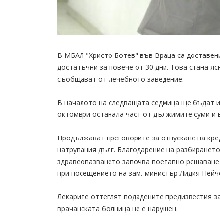
В МБАЛ "Христо Ботев" във Враца са доставен
достатъчни за повече от 30 дни. Това стана яс
съобщават от лечебното заведение.
В началото на следващата седмица ще бъдат из
октомври останала част от дължимите суми и 
Продължават преговорите за отпускане на кре
натрупания дълг. Благодарение на разбирането
здравеопазването започва поетапно решаване 
при посещението на зам.-министър Лидия Нейче
Лекарите оттеглят подадените предизвестия з
врачанската болница не е нарушен.