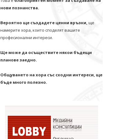
Това е
благоприятен момент за създаване на
нови познанства.
Вероятно ще създадете ценни връзки,
ще
намерите хора, които споделят вашите
професионални интереси.
Ще може да осъществите някои бъдещи
планове заедно.
Общуването на хора със сходни интереси, ще
бъде много полезно.