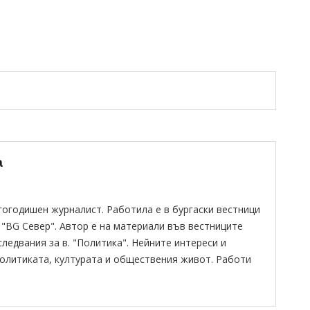
а
гогодишен журналист. Работила е в бургаски вестници
 "BG Север". Автор е на материали във вестниците
следвания за в. "Политика". Нейните интереси и
политиката, културата и обществения живот. Работи