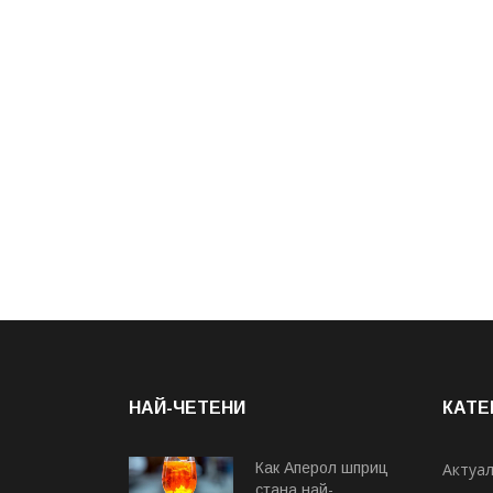
НАЙ-ЧЕТЕНИ
КАТЕ
Как Аперол шприц
Актуа
стана най-