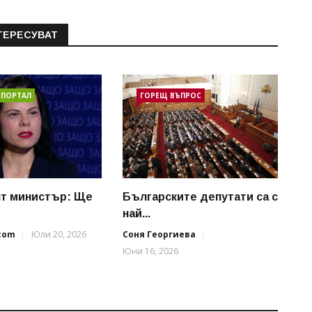
ТЕРЕСУВАТ
 ПОРТАЛ
ГОРЕЩ ВЪПРОС
т министър: Ще
Българските депутати са с
най...
.com
Юли 20, 2026
Соня Георгиева
Юни 16, 2026