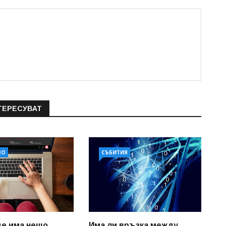
ТЕРЕСУВАТ
ВО
СЪБИТИЯ
е има нещо,
Има ли връзка между