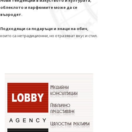
Нови тенденции в изкуството и културата,
облеклото и парфюмите може да се
възродят.
Подходящи са подаръци и знаци на обич,
които са нетрадиционни, но отразяват вкус и стил.