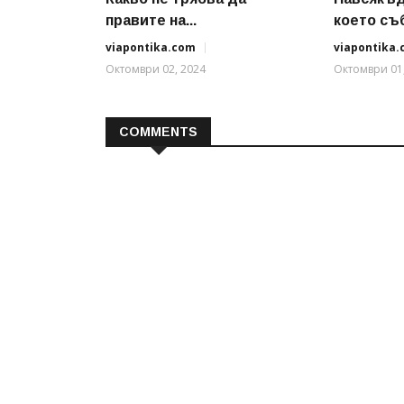
правите на...
което съб
viapontika.com
viapontika
Октомври 02, 2024
Октомври 01
COMMENTS