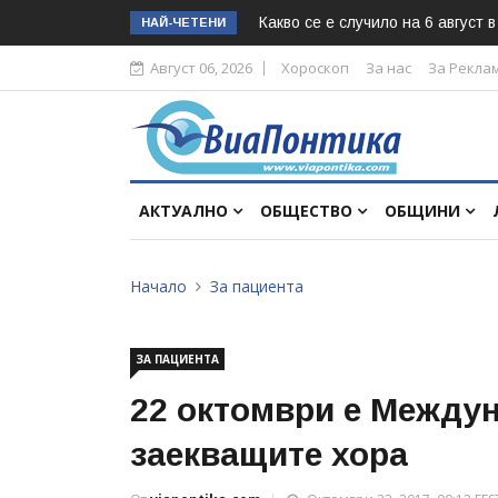
Какво се е случило на 6 август 
НАЙ-ЧЕТЕНИ
Август 06, 2026
Хороскоп
За нас
За Рекла
АКТУАЛНО
ОБЩЕСТВО
ОБЩИНИ
Начало
За пациента
ЗА ПАЦИЕНТА
22 октомври е Между
заекващите хора