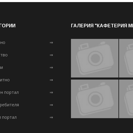
ГОРИИ
ГАЛЕРИЯ "КАФЕТЕРИЯ 
лно
⇒
тво
⇒
ни
⇒
итно
⇒
ен портал
⇒
требителя
⇒
л портал
⇒