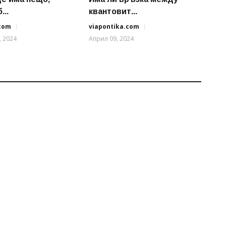
...
квантовит...
.com
viapontika.com
, 2024
Април 09, 2024