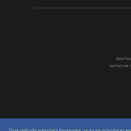
Виа Пон
репортаж з
Copyright © 2018-2024 ViaPontika.com. All Rights Re
Този уебсайт използва бисквитки, за да ви осигури въ