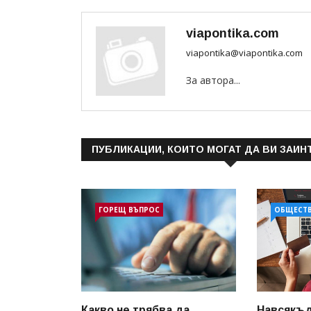
viapontika.com
viapontika@viapontika.com
За автора...
ПУБЛИКАЦИИ, КОИТО МОГАТ ДА ВИ ЗАИН
ГОРЕЩ ВЪПРОС
ОБЩЕСТ
Какво не трябва да
Навсякъд