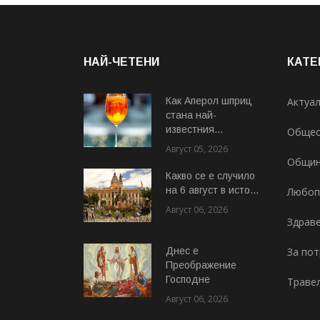
НАЙ-ЧЕТЕНИ
КАТЕ
Как Аперол шприц
Актуа
стана най-
известния...
Общес
Август 05, 2026
Общи
Какво се е случило
на 6 август в исто...
Любоп
Август 06, 2026
Здрав
Днес е
За по
Преображение
Господне
Траве
Август 06, 2026