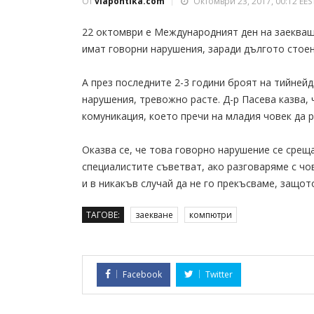
От
viapontika.com
Октомври 23, 2017, 00:12 EES
22 октомври е Международният ден на заекващ
имат говорни нарушения, заради дългото стоен
А през последните 2-3 години броят на тийней
нарушения, тревожно расте. Д-р Пасева казва, 
комуникация, което пречи на младия човек да 
Оказва се, че това говорно нарушение се срещ
специалистите съветват, ако разговаряме с чо
и в никакъв случай да не го прекъсваме, защо
ТАГОВЕ:
заекване
компютри
Facebook
Twitter