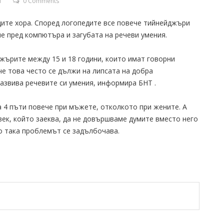
T
0 Comments
ите хора. Според логопедите все повече тийнейджъри
е пред компютъра и загубата на речеви умения.
джърите между 15 и 18 години, които имат говорни
че това често се дължи на липсата на добра
развива речевите си умения, информира БНТ .
а 4 пъти повече при мъжете, отколкото при жените. А
век, който заеква, да не довършваме думите вместо него
то така проблемът се задълбочава.