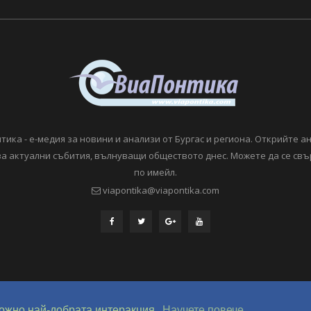
тика - е-медия за новини и анализи от Бургас и региона. Открийте а
а актуални събития, вълнуващи обществото днес. Можете да се свъ
по имейл.
viapontika@viapontika.com
served. Development @ OverHertz
зможно най-добрата интеракция.
Научете повече.