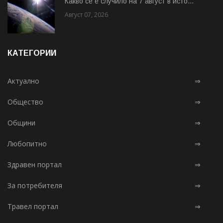
Какво се е случило на 7 август в исто...
Август 07, 2026
КАТЕГОРИИ
Актуално
⇒
Общество
⇒
Общини
⇒
Любопитно
⇒
Здравен портал
⇒
За потребителя
⇒
Травел портал
⇒