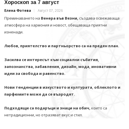
Хороскоп за 7 август
Елена Фотева
Август 07, 2026
Преминаването на
Венера във Везни,
създава освежаваща
атмосфера на хармония и новост, обещаваща приятни
изненади.
Любов, приятелство и партньорство са на преден план.
Засилва се интересът към социални събития,
запознанства, забавления, дизайн, мода, иновативни
идеи за свобода и равенство.
Нови тенденции в изкуството и културата, облеклото и
парфюмите може да се възродят.
Подходящи са подаръци и знаци на обич,
които са
нетрадиционни, но отразяват вкус и стил.