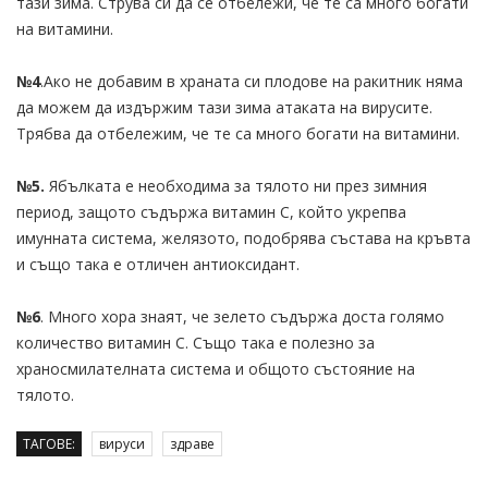
тази зима. Струва си да се отбележи, че те са много богати
на витамини.
№4
.Ако не добавим в храната си плодове на ракитник няма
да можем да издържим тази зима атаката на вирусите.
Трябва да отбележим, че те са много богати на витамини.
№5.
Ябълката е необходима за тялото ни през зимния
период, защото съдържа витамин С, който укрепва
имунната система, желязото, подобрява състава на кръвта
и също така е отличен антиоксидант.
№6
. Много хора знаят, че зелето съдържа доста голямо
количество витамин С. Също така е полезно за
храносмилателната система и общото състояние на
тялото.
ТАГОВЕ:
вируси
здраве