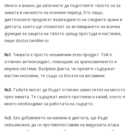
Много е важно да започнете да подготвяте тялото си за
зимата в началото на есенния период. Ето защо,
диетолозите предлагат въвеждането на следните храни в
диетата, които ще спомогнат за активирането на всички
функции за защита на тялото срещу простуда и настинки,
пише doctor.rambler.ru
№1
. Тиквата е просто незаменим есен продукт. Той е
отличен антиоксидант, помощник за храносмилането и
имунна система. Въпреки факта, че орехите съдържат
мастни киселини, те също са богати на витамини.
№2.
Гъбите могат да бъдат отличен заместител на месото
през зимата. Те съдържат много протеини и калий, което е
много необходимо за работата на сърцето.
№
3.
Без добавянето на малини в диетата, ще бъде
невъзможно да се противопоставим на вирусната атака