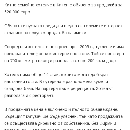
Китно семейно хотелче в Китен е обявено за продажба за
520 000 евро.
Обявата е пусната преди дни в една от големите интернет
страници за покупко-продажба на имоти.
Според нея хотелът е построен през 2005 г., тухлен е и има
прекарани телефонни и интернет постове. Той се простира
на 700 кв. метра площ и разполага с още 200 кв. м двор.
Хотелът има общо 14 стаи, в които могат да бъдат
настанени гости. В сутерена е разположена кухня и
складова база. На партера пък е рецепцията. Хотелът
разполага и с ресторант.
В продажната цена е включено и пълното обзавеждане.
Бъдещият купувач ще бъде улеснен, тъй като продажбата
се осъществява директно от собственика, без фирми и