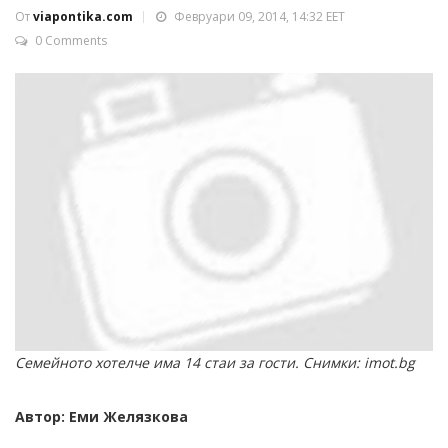
От
viapontika.com
Февруари 09, 2014, 14:32 EET
0 Comments
Семейното хотелче има 14 стаи за гости. Снимки: imot.bg
Автор: Еми Желязкова