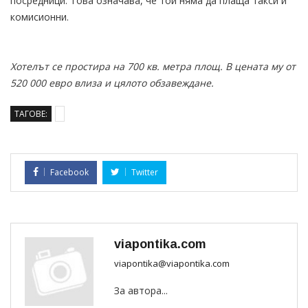
посредници. Това означава, че той няма да плаща такси и
комисионни.
Хотелът се простира на 700 кв. метра площ. В цената му от
520 000 евро влиза и цялото обзавеждане.
ТАГОВЕ:
Facebook
Twitter
viapontika.com
viapontika@viapontika.com
За автора...