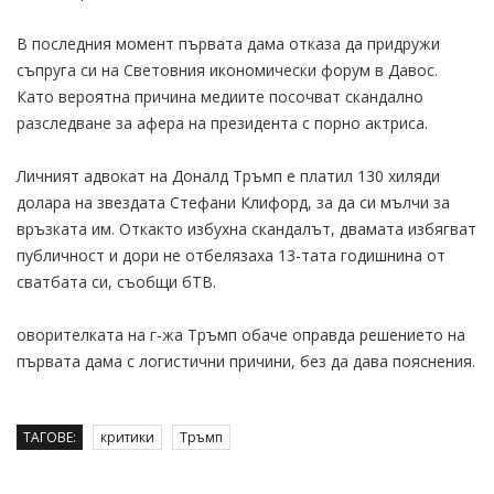
В последния момент първата дама отказа да придружи
съпруга си на Световния икономически форум в Давос.
Като вероятна причина медиите посочват скандално
разследване за афера на президента с порно актриса.
Личният адвокат на Доналд Тръмп е платил 130 хиляди
долара на звездата Стефани Клифорд, за да си мълчи за
връзката им. Откакто избухна скандалът, двамата избягват
публичност и дори не отбелязаха 13-тата годишнина от
сватбата си, съобщи бТВ.
оворителката на г-жа Тръмп обаче оправда решението на
първата дама с логистични причини, без да дава пояснения.
ТАГОВЕ:
критики
Тръмп