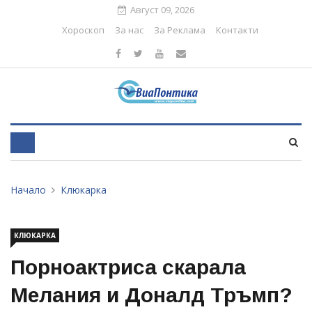
Август 09, 2026
Хороскоп
За нас
За Реклама
Контакти
Начало
Клюкарка
КЛЮКАРКА
Порноактриса скарала
Мелания и Доналд Тръмп?