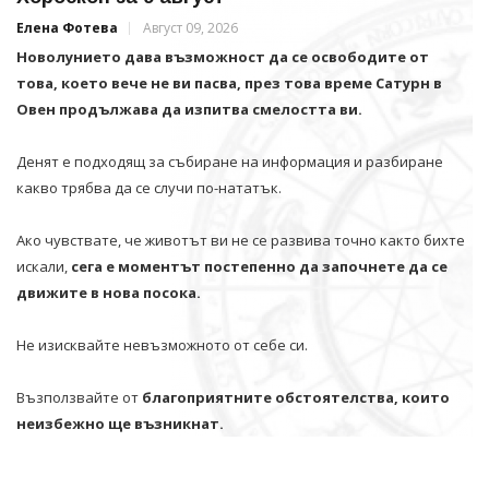
Елена Фотева
Август 09, 2026
Новолунието дава възможност да се освободите от
това, което вече не ви пасва, през това време Сатурн в
Овен продължава да изпитва смелостта ви.
Денят е подходящ за събиране на информация и разбиране
какво трябва да се случи по-нататък.
Ако чувствате, че животът ви не се развива точно както бихте
искали,
сега е моментът постепенно да започнете да се
движите в нова посока.
Не изисквайте невъзможното от себе си.
Възползвайте от
благоприятните обстоятелства, които
неизбежно ще възникнат.