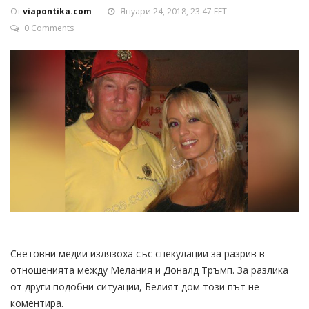
От
viapontika.com
Януари 24, 2018, 23:47 EET
0 Comments
Световни медии излязоха със спекулации за разрив в
отношенията между Мелания и Доналд Тръмп. За разлика
от други подобни ситуации, Белият дом този път не
коментира.