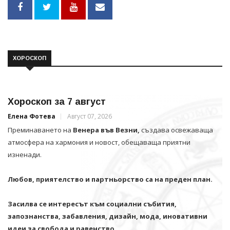
ХОРОСКОП
Хороскоп за 7 август
Елена Фотева
Август 07, 2026
Преминаването на
Венера във Везни,
създава освежаваща
атмосфера на хармония и новост, обещаваща приятни
изненади.
Любов, приятелство и партньорство са на преден план.
Засилва се интересът към социални събития,
запознанства, забавления, дизайн, мода, иновативни
идеи за свобода и равенство.