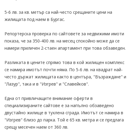
5-6 лв. за кв. метър са най-често срещаните цени на
жилищата под наем в Бургас.
Репортерска проверка по сайтовете за недвижими имоти
показа, че за 350-400 лв. на месец спокойно може да се
намери приличен 2-стаен апартамент при това обзаведен.
Разликата в цените спрямо това в кой жилищен комплекс
се намира имотът почти няма. По 5-6 лв. на квадрат най-
често държат жилищата както в центъра, "Възраждане" и
"Лазур", така и в "Изгрев" и "Славейков".
Една от привличащите внимание оферти в
специализираните сайтове е за напълно обзаведено
двустайно жилище в тухлена сграда. Имотът се намира в
"Изгрев" близо до парка. Той е 65 кв. метра и се предлага
срещу месечен наем от 360 лв.