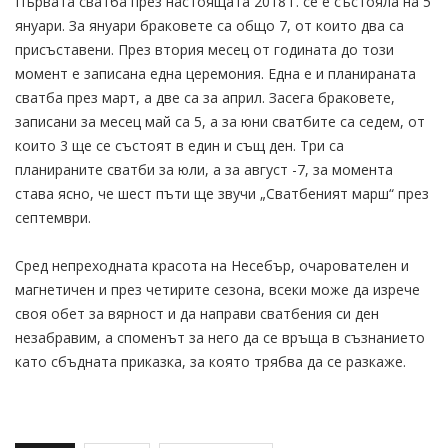
Първата сватба през настоящата 2018 г. се е състояла на 5
януари. За януари браковете са общо 7, от които два са
присъставени. През втория месец от годината до този
момент е записана една церемония. Една е и планираната
сватба през март, а две са за април. Засега браковете,
записани за месец май са 5, а за юни сватбите са седем, от
които 3 ще се състоят в един и същ ден. Три са
планираните сватби за юли, а за август -7, за момента
става ясно, че шест пъти ще звучи „Сватбеният марш“ през
септември.
Сред непреходната красота на Несебър, очарователен и
магнетичен и през четирите сезона, всеки може да изрече
своя обет за вярност и да направи сватбения си ден
незабравим, а споменът за него да се връща в съзнанието
като сбъдната приказка, за която трябва да се разкаже.