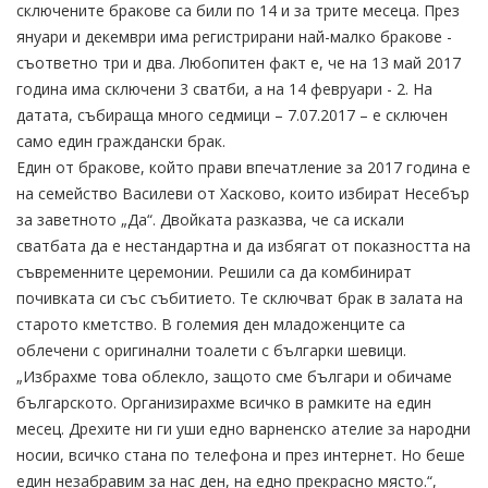
сключените бракове са били по 14 и за трите месеца. През
януари и декември има регистрирани най-малко бракове -
съответно три и два. Любопитен факт е, че на 13 май 2017
година има сключени 3 сватби, а на 14 февруари - 2. На
датата, събираща много седмици – 7.07.2017 – е сключен
само един граждански брак.
Един от бракове, който прави впечатление за 2017 година е
на семейство Василеви от Хасково, които избират Несебър
за заветното „Да“. Двойката разказва, че са искали
сватбата да е нестандартна и да избягат от показността на
съвременните церемонии. Решили са да комбинират
почивката си със събитието. Те сключват брак в залата на
старото кметство. В големия ден младоженците са
облечени с оригинални тоалети с българки шевици.
„Избрахме това облекло, защото сме българи и обичаме
българското. Организирахме всичко в рамките на един
месец. Дрехите ни ги уши едно варненско ателие за народни
носии, всичко стана по телефона и през интернет. Но беше
един незабравим за нас ден, на едно прекрасно място.“,