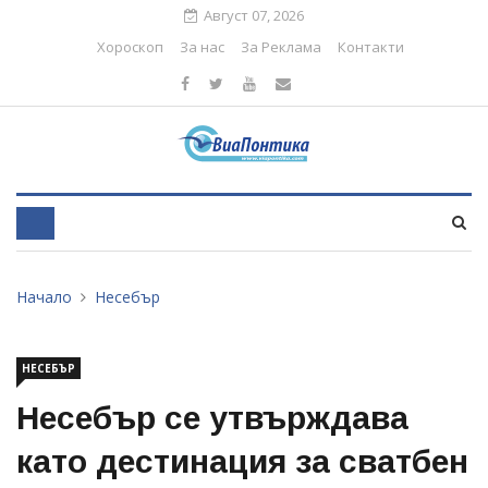
Август 07, 2026
Хороскоп
За нас
За Реклама
Контакти
Начало
Несебър
НЕСЕБЪР
Несебър се утвърждава
като дестинация за сватбен