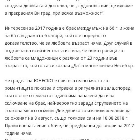
споделя двойката и допълва, че „с удоволствие ще идваме
в прекрасния Ви град, при всяка възможност“.
Интересен за 2017 година е брак между мъж на 66 г. и жена
на 65 г. и двамата българи, който е поредното
доказателство, че за любовта възраст няма. Друг случай в
подкрепа на всеизвестната истина, че няма граници за
любовта са младоженци с разлика от 23 години във
възрастта, които са си казали „Да“ в магнетичния Несебър.
Че градът на ЮНЕСКО е притегателно място за
романтиците показва и справка в ритуалната зала,според
която още от милата година има запазени дати за
сключване на брак, най-вероятно заради струпването на
толкова много осмици. Две двойка са изявили желание да
се оженят на 8 август, също толкова са и на 18.08.2018 г.
Прави впечатление обаче, че предбрачни договори за 2017
година няма.