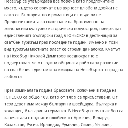
Несебър се утвърждава все повече като предпочитано
място, където се вричат във вярност влюбени двойки не
само от България, но и романтици от къде ли не.
Предпочитанията за сключване на брак именно на
живописния културно-исторически полуостров, превръщат
единственият български град в ЮНЕСКО в дестинация за
сватбен туризъм през последните години. Именно и този
вид туризъм местната власт се стреми да наложи. Кметът
на Несебър Николай Димитров нееднократно е
подчертавал, че от години общината работи за развитие
на сватбения туризъм и за имиджа на Несебър като град на
любовта.
През изминалата година браковете, сключени в града на
ЮНЕСКО са общо 108, като от тях 9 са присъставени. От
тези девет има между българин и швейцарка, българка и
холандец, българин и германка. В Несебър своята любов са
запечатали с подпис и влюбени от Армения, Беларус,
Казахстан, Русия, Ирландия, Румъния, Сирия, Унгария,