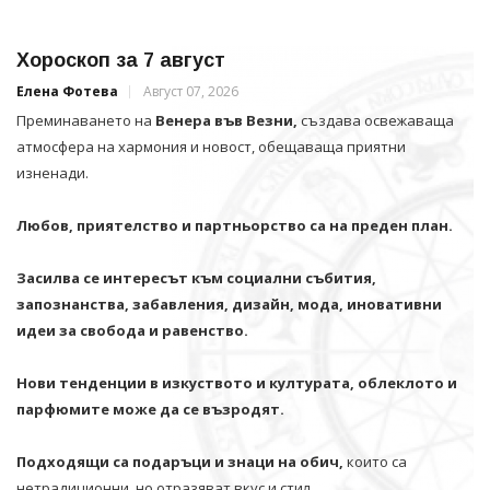
Хороскоп за 7 август
Елена Фотева
Август 07, 2026
Преминаването на
Венера във Везни,
създава освежаваща
атмосфера на хармония и новост, обещаваща приятни
изненади.
Любов, приятелство и партньорство са на преден план.
Засилва се интересът към социални събития,
запознанства, забавления, дизайн, мода, иновативни
идеи за свобода и равенство.
Нови тенденции в изкуството и културата, облеклото и
парфюмите може да се възродят.
Подходящи са подаръци и знаци на обич,
които са
нетрадиционни, но отразяват вкус и стил.