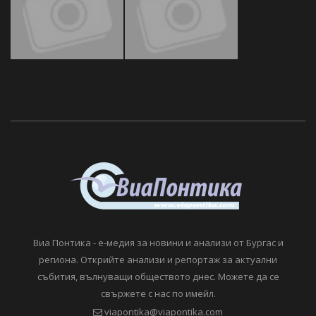
Виа Понтика - е-медия за новини и анализи от Бургас и
региона. Открийте анализи и репортаж за актуални
събития, вълнуващи обществото днес. Можете да се
свържете с нас по имейл.
viapontika@viapontika.com