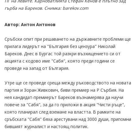
ПГ на левите. Карнобатлията Стефан Кенов е плътно зад
гърба на Бареков. Снимка: barekov.com
Автор: Антон Антонов
Сръбски опит при решаването на държавните проблеми ще
прилага лидерът на "България без цензура" Николай
Бареков. Днес в Бургас той разкри възхищението си от
акцията с кодово име "Сабя", която преди години се
проведе на запад от България.
Утре ще се проведе среща между ръководството на новата
партия и Зоран Живкович, биви премиер на Р Сърбия. На
нея кандидат-премиерът Бареков възнамерява да научи
повече за "Сабя", за да го приложи в акция "Чисти ръце",
която планирал след вземане на властта. В рамките на
сръбската "Сабя" бяха арестувани над 3000 души, припомни
бившият журналист и настоящ политик.