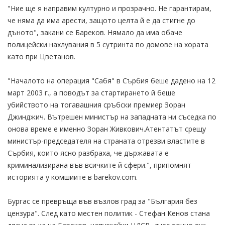
"Ние ще я направим културно и прозрачно. Не гарантирам,
че няма да има арести, защото целта й е да стигне до
дъното", закани се Бареков. Нямало да има обаче
полицейски нахлувания в 5 сутринта по домове на хората
като при Цветанов.
"Началото на операция "Сабя" в Сърбия беше дадено на 12
март 2003 г., а поводът за стартирането й беше
убийството на тогавашния сръбски премиер Зоран
Джинджич. Вътрешен министър на западната ни съседка по
онова време е именно Зоран Живкович.Атентатът срещу
министър-председателя на страната отрезви властите в
Сърбия, които ясно разбраха, че държавата е
криминализирана във всичките й сфери.", припомнят
историята у комшиите в barekov.com.
Бургас се превръща във възлов град за "България без
цензура". След като местен политик - Стефан Кенов стана