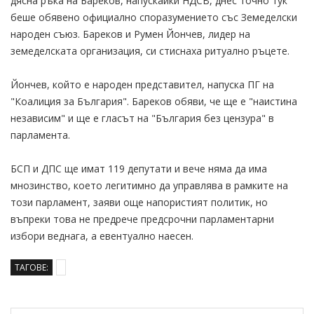
дясна ръка на Бареков, напускайки НДСВ, днес точно тук
беше обявено официално споразумението със Земеделски
народен съюз. Бареков и Румен Йончев, лидер на
земеделската организация, си стиснаха ритуално ръцете.
Йончев, който е народен представител, напуска ПГ на
"Коалиция за България". Бареков обяви, че ще е "наистина
независим" и ще е гласът на "България без цензура" в
парламента.
БСП и ДПС ще имат 119 депутати и вече няма да има
мнозинство, което легитимно да управлява в рамките на
този парламент, заяви още напористият политик, но
въпреки това не предрече предсрочни парламентарни
избори веднага, а евентуално наесен.
ТАГОВЕ: