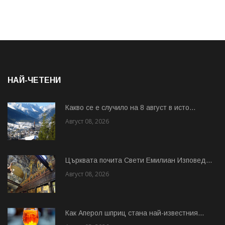
НАЙ-ЧЕТЕНИ
Какво се е случило на 8 август в исто...
Август 08, 2026
Църквата почита Свeти Емилиан Изповед...
Август 08, 2026
Как Аперол шприц стана най-известния...