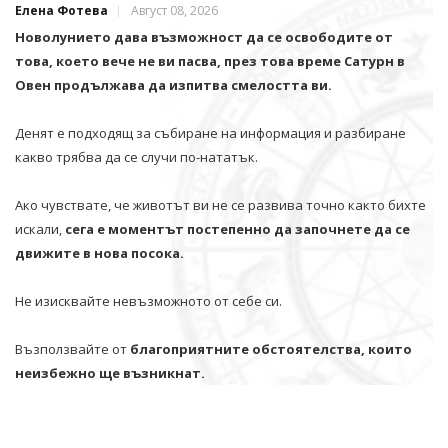
Елена Фотева
Август 08, 2026
Новолунието дава възможност да се освободите от
това, което вече не ви пасва, през това време Сатурн в
Овен продължава да изпитва смелостта ви.
Денят е подходящ за събиране на информация и разбиране
какво трябва да се случи по-нататък.
Ако чувствате, че животът ви не се развива точно както бихте
искали,
сега е моментът постепенно да започнете да се
движите в нова посока.
Не изисквайте невъзможното от себе си.
Възползвайте от
благоприятните обстоятелства, които
неизбежно ще възникнат.