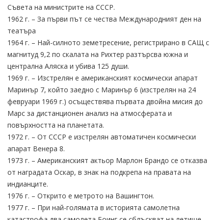
Съвета на министрите на СССР.
1962 г. – За първи път се чества Международният ден на
театъра
1964 г. – Най-силното земетресение, регистрирано в САЩ с
магнитуд 9,2 по скалата на Рихтер разтърсва южна и
централна Аляска и убива 125 души.
1969 г. – Изстрелян е американският космически апарат
Маринър 7, който заедно с Маринър 6 (изстрелян на 24
февруари 1969 г.) осъществява първата двойна мисия до
Марс за дистанционен анализ на атмосферата и
повърхността на планетата.
1972 г. – От СССР е изстрелян автоматичен космически
апарат Венера 8.
1973 г. – Американският актьор Марлон Брандо се отказва
от наградата Оскар, в знак на подкрепа на правата на
индианците.
1976 г. – Открито е метрото на Вашингтон.
1977 г. – При най-голямата в историята самолетна
катастрофа два самолета Боинг се сблъскват на летище