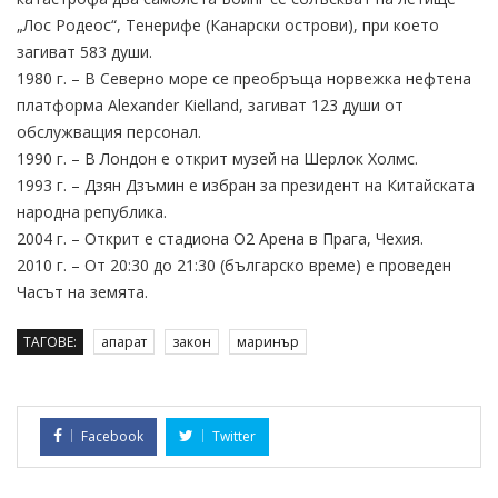
„Лос Родеос“, Тенерифе (Канарски острови), при което
загиват 583 души.
1980 г. – В Северно море се преобръща норвежка нефтена
платформа Alexander Kielland, загиват 123 души от
обслужващия персонал.
1990 г. – В Лондон е открит музей на Шерлок Холмс.
1993 г. – Дзян Дзъмин е избран за президент на Китайската
народна република.
2004 г. – Открит е стадиона O2 Арена в Прага, Чехия.
2010 г. – От 20:30 до 21:30 (българско време) e проведен
Часът на земята.
ТАГОВЕ:
апарат
закон
маринър
Facebook
Twitter