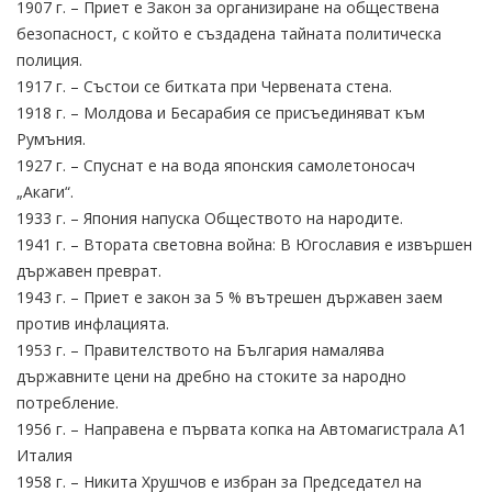
1907 г. – Приет е Закон за организиране на обществена
безопасност, с който е създадена тайната политическа
полиция.
1917 г. – Състои се битката при Червената стена.
1918 г. – Молдова и Бесарабия се присъединяват към
Румъния.
1927 г. – Спуснат е на вода японския самолетоносач
„Акаги“.
1933 г. – Япония напуска Обществото на народите.
1941 г. – Втората световна война: В Югославия е извършен
държавен преврат.
1943 г. – Приет е закон за 5 % вътрешен държавен заем
против инфлацията.
1953 г. – Правителството на България намалява
държавните цени на дребно на стоките за народно
потребление.
1956 г. – Направена е първата копка на Автомагистрала А1
Италия
1958 г. – Никита Хрушчов е избран за Председател на