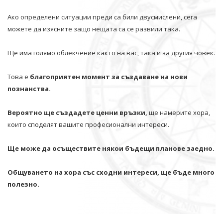
Ако определени ситуации преди са били двусмислени, сега
можете да изясните защо нещата са се развили така.
Ще има голямо облекчение както на вас, така и за другия човек.
Това е
благоприятен момент за създаване на нови
познанства.
Вероятно ще създадете ценни връзки,
ще намерите хора,
които споделят вашите професионални интереси.
Ще може да осъществите някои бъдещи планове заедно.
Общуването на хора със сходни интереси, ще бъде много
полезно.