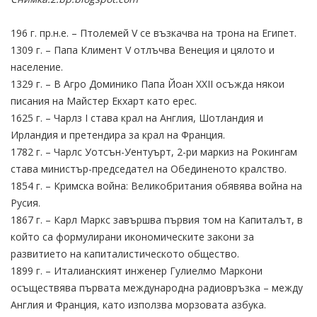
196 г. пр.н.е. – Птолемей V се възкачва на трона на Египет.
1309 г. – Папа Климент V отлъчва Венеция и цялото и
население.
1329 г. – В Агро Доминико Папа Йоан XXII осъжда някои
писания на Майстер Екхарт като ерес.
1625 г. – Чарлз I става крал на Англия, Шотландия и
Ирландия и претендира за крал на Франция.
1782 г. – Чарлс Уотсън-Уентуърт, 2-ри маркиз на Рокингам
става министър-председател на Обединеното кралство.
1854 г. – Кримска война: Великобритания обявява война на
Русия.
1867 г. – Карл Маркс завършва първия том на Капиталът, в
който са формулирани икономическите закони за
развитието на капиталистическото общество.
1899 г. – Италианският инженер Гулиелмо Маркони
осъществява първата международна радиовръзка – между
Англия и Франция, като използва морзовата азбука.