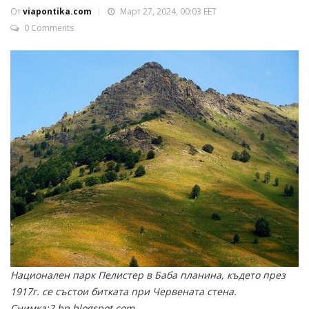
От
viapontika.com
Март 27, 2024, 00:03 EET
0 Comments
Национален парк Пелистер в Баба планина, където през
1917г. се състои битката при Червената стена.
Снимка:2.bp.blogspot.com