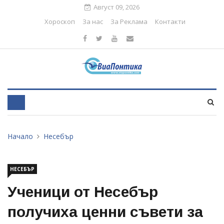
Август 09, 2026
Хороскоп
За нас
За Реклама
Контакти
Начало
Несебър
НЕСЕБЪР
Ученици от Несебър
получиха ценни съвети за