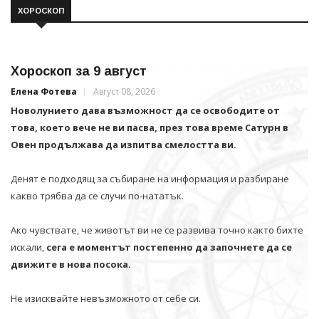
ХОРОСКОП
Хороскоп за 9 август
Елена Фотева
Август 08, 2026
Новолунието дава възможност да се освободите от
това, което вече не ви пасва, през това време Сатурн в
Овен продължава да изпитва смелостта ви.
Денят е подходящ за събиране на информация и разбиране
какво трябва да се случи по-нататък.
Ако чувствате, че животът ви не се развива точно както бихте
искали,
сега е моментът постепенно да започнете да се
движите в нова посока.
Не изисквайте невъзможното от себе си.