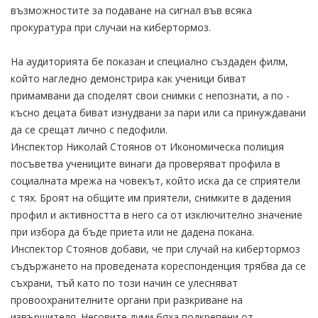
възможностите за подаване на сигнал във всяка
прокуратура при случаи на кибертормоз.
На аудиторията бе показан и специално създаден филм,
който нагледно демонстрира как ученици биват
примамвани да споделят свои снимки с непознати, а по -
късно децата биват изнудвани за пари или са принуждавани
да се срещат лично с педофили.
Инспектор Николай Стоянов от Икономическа полиция
посъветва учениците винаги да проверяват профила в
социалната мрежа на човекът, който иска да се сприятели
с тях. Броят на общите им приятели, снимките в дадения
профил и активността в него са от изключително значение
при избора да бъде приета или не дадена покана.
Инспектор Стоянов добави, че при случай на кибертормоз
съдържането на проведената кореспонденция трябва да се
съхрани, тъй като по този начин се улесняват
провоохранителните органи при разкриване на
извършителя. Неговите думи бяха подкрепени от