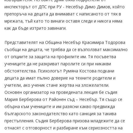
инспекторът от ДПС при РУ - Несебър Димо Димов, който
препоръча на децата да внимават с написаното от тях в
мрежата, тъй като то винаги оставя следи и никога няма
как да бъде изтрито завинаги.
Представителят на Община Несебър Красимира Тодорова
съобщи на децата, че трябва да се възползват максимално
от опциите за защита на профилите им. Тя посъветва
учениците да не разкриват паролите си при никакви
обстоятелства. Психологът Румяна Костова подкани
децата да имат пълно доверие на техните родители и
учители, ако ученик стане жертва на зложелатели.
Основен организатор на проведената лекция бе съдия
Мария Берберова от Районен съд – Несебър. Тя също се
обърна към учениците и им разясни какво предвижда
българското законодателство като санкция за такива
престъпления. Съдия Берберова призова младежите да се
отнасят с отговорност и разбиране към сериозността на