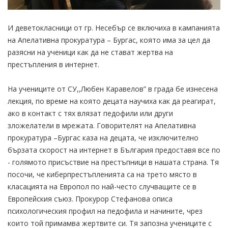
И деветокласници от гр. Несебър се включиха в кампанията
на Апелативна прокуратура – Бургас, която има за цел да
разясни на ученици как да не стават жертва на
престъпления в интернет.
На учениците от СУ,,Любен Каравелов” в града бе изнесена
лекция, по време на която децата научиха как да реагират,
ако в контакт с тях влязат педофили или други
зложелатели в мрежата. Говорителят на Апелативна
прокуратура –Бургас каза на децата, че изключително
бързата скорост на интернет в България предоставя все по
- голямото присъствие на престъпници в нашата страна. Тя
посочи, че киберпрестъпленията са на трето място в
класацията на Европол по най-често случващите се в
Европейския съюз. Прокурор Стефанова описа
психологическия профил на педофила и начините, чрез
които той примамва жертвите си. Тя запозна учениците с