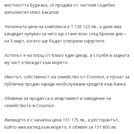
местността Буджака, се продава от частния съдебен
изпълнител Илко Бакалов.
Началната цена на комплекса е 1 126 123 лв., а дали има
кандидат-купувач за него ще стане ясно след броени дни –
на 5 март, когато ще бъдат отворени офертите.
Хотелът е на площ от близо един декар, а стълби в задната
му част отвеждат към морето.
Имотът, собственост на семейство от Созопол, е пуснат за
публична продан заради необслужвани кредити към банка.
Обявени за продан са и апартамент и заведение на
семейството в Созопол.
Жилището е с начална цена 131 175 лв., а ресторантът,
който има изглед към морето, е обявен за 151 800 лв.