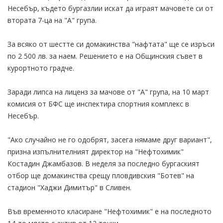
Несебър, където бургазлии искат да играят мачовете си от
втората 7-ца на "А" група.
За всяко от шестте си домакинства "нафтата" ще се изръси
по 2 500 лв. за наем. Решението е на Общинския съвет в
курортното градче.
Заради липса на лиценз за мачове от "А" група, на 10 март
комисия от БФС ще инспектира спортния комплекс в
Несебър.
"Ако случайно не го одобрят, засега нямаме друг вариант",
призна изпълнителният директор на "Нефтохимик"
Костадин Джамбазов. В неделя за последно бургаският
отбор ще домакинства срещу пловдивския "Ботев" на
стадион "Хаджи Димитър" в Сливен.
Във временното класиране "Нефтохимик" е на последното