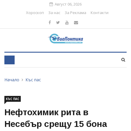
Август 06, 2026
Хороскоп
За нас
За Реклама
Контакти
Начало
Къс пас
КЪС ПАС
Нефтохимик рита в
Несебър срещу 15 бона