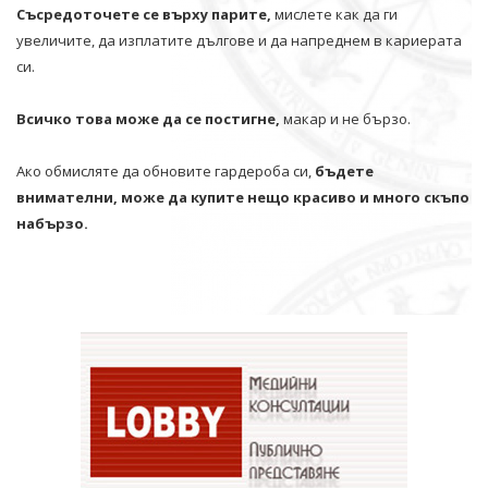
Съсредоточете се върху парите,
мислете как да ги
увеличите, да изплатите дългове и да напреднем в кариерата
си.
Всичко това може да се постигне,
макар и не бързо.
Ако обмисляте да обновите гардероба си,
бъдете
внимателни, може да купите нещо красиво и много скъпо
набързо.