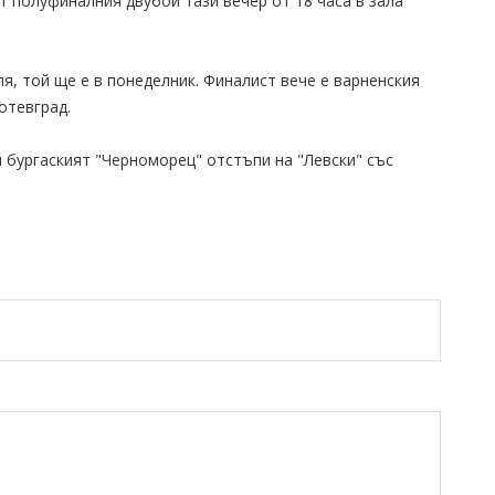
т полуфиналния двубой тази вечер от 18 часа в зала
я, той ще е в понеделник. Финалист вече е варненския
отевград.
 бургаският "Черноморец" отстъпи на "Левски" със