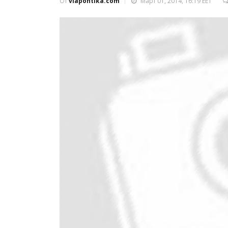
От
viapontika.com
Март 01, 2014, 16:19 EET