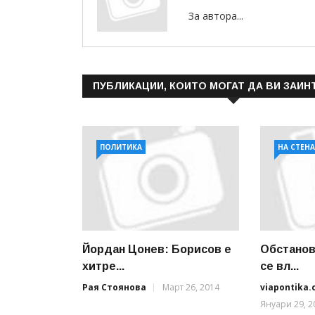
За автора...
ПУБЛИКАЦИИ, КОИТО МОГАТ ДА ВИ ЗАИН
ПОЛИТИКА
НА СТЕН
Йордан Цонев: Борисов е
Обстанов
хитре...
се вл...
Рая Стоянова
Март 26, 2014
viapontika
Януари 29, 2