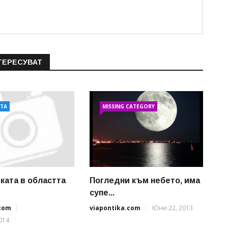
ТЕРЕСУВАТ
АТА
MISSING CATEGORY
ката в областта
Погледни към небето, има
супе...
.com
viapontika.com
Юни 22, 2013
014