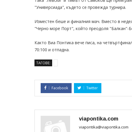
Така "Левски" и тимът от Самоков ще преиграя
"Универсиада", където се провежда турнира.
Изместен беше и финалния мач. Вместо в недел
"Черно море Порт", който преодоля "Балкан"-Б
Както Виа Понтика вече писа, на четвъртфинал
70:100 и отпадна.
ТАГОВЕ:
Facebook
Twitter
viapontika.com
viapontika@viapontika.com