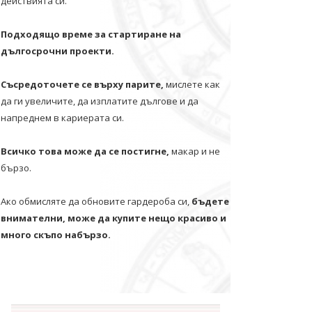
действията си.
Подходящо време за стартиране на
дългосрочни проекти.
Съсредоточете се върху парите,
мислете как
да ги увеличите, да изплатите дългове и да
напреднем в кариерата си.
Всичко това може да се постигне,
макар и не
бързо.
Ако обмисляте да обновите гардероба си,
бъдете
внимателни, може да купите нещо красиво и
много скъпо набързо.