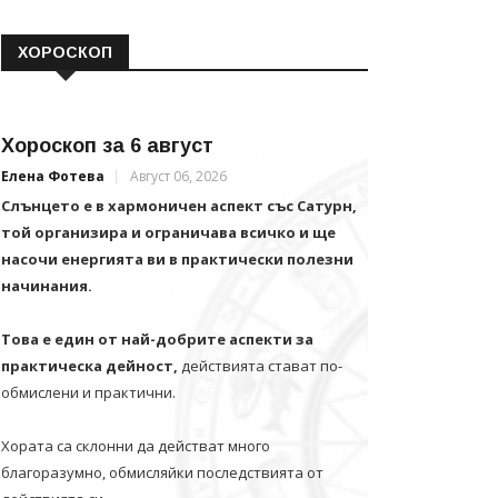
ХОРОСКОП
Хороскоп за 6 август
Елена Фотева
Август 06, 2026
Слънцето е в хармоничен аспект със Сатурн,
той организира и ограничава всичко и щe
насочи енергията ви в практически полезни
начинания.
Това е един от най-добрите аспекти за
практическа дейност,
действията стават по-
обмислени и практични.
Хората са склонни да действат много
благоразумно, обмисляйки последствията от