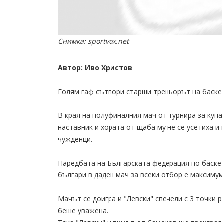
Снимка: sportvox.net
Автор: Иво Христов
Голям гаф сътвори старши треньорът на баске
В края на полуфиналния мач от турнира за куп
наставник и хората от щаба му не се усетиха и
чужденци.
Наредбата на Българската федерация по баскет
българи в даден мач за всеки отбор е максиму
Мачът се доигра и "Левски" спечели с 3 точки 
беше уважена.