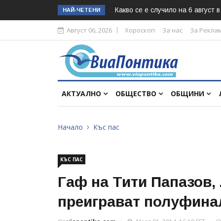
Какво се е случило на 6 август 
НАЙ-ЧЕТЕНИ
Август 06, 2026
Хороскоп
За нас
За Рекла
АКТУАЛНО
ОБЩЕСТВО
ОБЩИНИ
Начало
Къс пас
КЪС ПАС
Гаф на Тити Папазов,
преиграват полуфинал