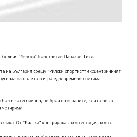
тболния "Левски" Константин Папазов-Тити.
ата на България срещу "Рилски спортист" ексцентричният
 пуснаха на полето в игра едновременно петима
бол е категорична, че броя на играчите, които не са
м четирима.
разлика. От "Рилски" контрираха с контестация, която