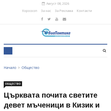
Август 08, 2026
Хороскоп
За нас
За Реклама
Контакти
Начало
Общество
ОБЩЕСТВО
Църквата почита светите
девет мъченици в Кизик и