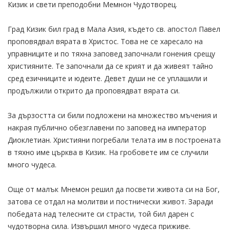
Кизик и свети преподобни Мемнон Чудотворец.
Град Кизик бил град в Мала Азия, където св. апостол Павел
проповядвал вярата в Христос. Това не се харесало на
управниците и по тяхна заповед започнали гонения срещу
християните. Те започнали да се крият и да живеят тайно
сред езичниците и юдеите. Девет души не се уплашили и
продължили открито да проповядват вярата си.
За дързостта си били подложени на множество мъчения и
накрая публично обезглавени по заповед на император
Диоклетиан. Християни погребали телата им в построената
в тяхно име църква в Кизик. На гробовете им се случили
много чудеса.
Още от малък Мнемон решил да посвети живота си на Бог,
затова се отдал на молитви и постнически живот. Заради
победата над телесните си страсти, той бил дарен с
чудотворна сила. Извършил много чудеса приживе.