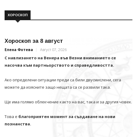
ХОРОСКОП
Хороскоп за 8 август
Елена Фотева
Август 07, 2026
С навлизането на Венера във Везни вниманието се
насочва към партньорството и справедливостта.
Ако определени ситуации преди са били двусмислени, сега
можете да изясните защо нещата са се развили така.
Ще има голямо облекчение както на вас, така и за другия човек.
Това е
благоприятен момент за създаване на нови
познанства.