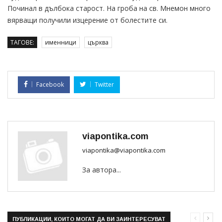
Починал в дълбока старост. На гроба на св. Мнемон много
вярващи получили изцерение от болестите си.
ТАГОВЕ:
именници
църква
Facebook
Twitter
viapontika.com
viapontika@viapontika.com
За автора...
ПУБЛИКАЦИИ, КОИТО МОГАТ ДА ВИ ЗАИНТЕРЕСУВАТ