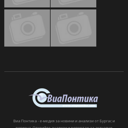
Виа Понтика - е-медия за новини и анализи от Бургас и
региона. Открийте анализи и репортаж за актуални