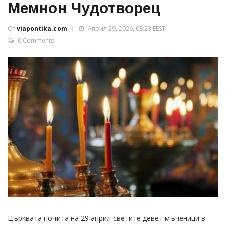
Мемнон Чудотворец
От
viapontika.com
Април 29, 2026, 08:23 EEST
0 Comments
Църквата почита на 29 април светите девет мъченици в