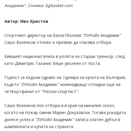
Академик". Снимка: bgbasket.com
Автор: Иво Христов
Спортният директор на баскетболния "ЛУКойл Академик"
Сашо Везенков отново е призван да спасява отбора.
Бившият национал влиза в ролята на старши треньор, след
като Димитрис Галанис беше уволнен от поста.
Гъркът се издъни здраво на турнира за купата на България,
където "ЛУКойл Академик" изненадващо отпадна още на
четвъртфинал от "Рилски спортист".
Сашо Везенков пое отбора и в края на миналия сезон,
когато на пожар смени Марин Докузовски. Тогава рокадата
донесе успех и "ЛУКойл Академик" записа златен дубъл в
шампионата и купата на страната.