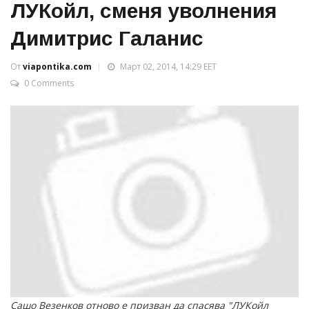
ЛУКойл, сменя уволнения
Димитрис Галанис
От
viapontika.com
Март 02, 2014, 14:29 EET
0 Comments
Сашо Везенков отново е призван да спасява "ЛУКойл