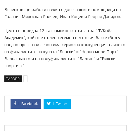
Везенков ще работи в екип с досегашните помощници на
Галанис Мирослав Ралчев, Иван Коцев и Георги Давидов.
Целта е поредна 12-та шампионска титла за "ЛУКойл
Академик", който е пълен хегемон в мъжкия баскетбол у
нас, но през този сезон има сериозна конкуренция в лицето
на финалистите за купата "Левски" и "Черно море Порт"-
Варна, както и на полуфиналистите "Балкан" и "Рилски
спортист".
ТАГОВЕ:
Facebook
Twitter