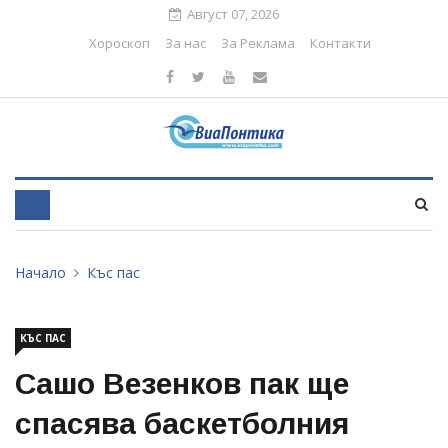
Август 07, 2026
Хороскоп
За нас
За Реклама
Контакти
Начало
Къс пас
КЪС ПАС
Сашо Везенков пак ще
спасява баскетболния