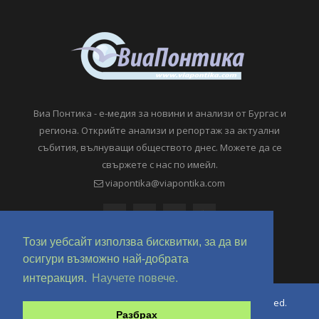
Виа Понтика - е-медия за новини и анализи от Бургас и
региона. Открийте анализи и репортаж за актуални
събития, вълнуващи обществото днес. Можете да се
свържете с нас по имейл.
viapontika@viapontika.com
Този уебсайт използва бисквитки, за да ви
осигури възможно най-добрата
интеракция.
Научете повече.
Copyright © 2018-2024 ViaPontika.com. All Rights Reserved.
Разбрах