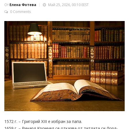
От
Елена Фотева
Май 25, 2026, 00:10 EEST
0 Comments
1572 г. – Григорий XIII е избран за папа.
1659 г. – Ричард Кромуел се отказва от титлата си Лорд-