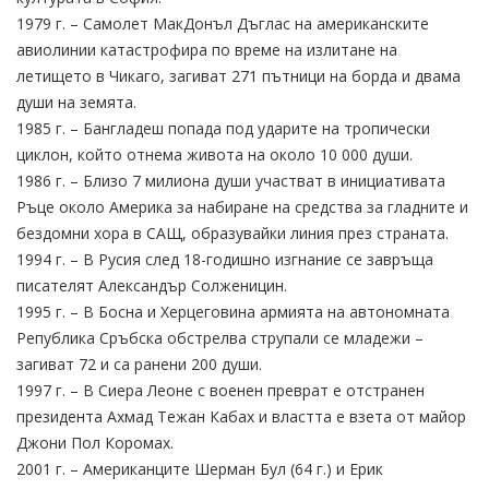
1979 г. – Самолет МакДонъл Дъглас на американските
авиолинии катастрофира по време на излитане на
летището в Чикаго, загиват 271 пътници на борда и двама
души на земята.
1985 г. – Бангладеш попада под ударите на тропически
циклон, който отнема живота на около 10 000 души.
1986 г. – Близо 7 милиона души участват в инициативата
Ръце около Америка за набиране на средства за гладните и
бездомни хора в САЩ, образувайки линия през страната.
1994 г. – В Русия след 18-годишно изгнание се завръща
писателят Александър Солженицин.
1995 г. – В Босна и Херцеговина армията на автономната
Република Сръбска обстрелва струпали се младежи –
загиват 72 и са ранени 200 души.
1997 г. – В Сиера Леоне с военен преврат е отстранен
президента Ахмад Тежан Кабах и властта е взета от майор
Джони Пол Коромах.
2001 г. – Американците Шерман Бул (64 г.) и Ерик