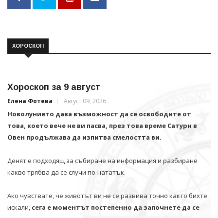
ХОРОСКОП
Хороскоп за 9 август
Елена Фотева
Август 09, 2026
Новолунието дава възможност да се освободите от
това, което вече не ви пасва, през това време Сатурн в
Овен продължава да изпитва смелостта ви.
Денят е подходящ за събиране на информация и разбиране
какво трябва да се случи по-нататък.
Ако чувствате, че животът ви не се развива точно както бихте
искали,
сега е моментът постепенно да започнете да се