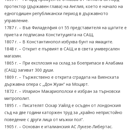
протектор (държавен глава) на Англия, което е начало на
едногодишен републикански период в държавното
управление.
1787 г. – Във Филаделфия от 55 представителя на щатите е
приета и подписана Конституцията на САЩ.
1807 г. – В Константинопол избухва бунт на ямаците.
1848 г. – Открит е първият в САЩ и в света универсален
магазин.
1865 г. – При експлозия на склад за боеприпаси в Алабама
(САЩ) загиват 300 души.
1869 г. – Тържествено е открита сградата на Виенската
държавна опера с „Дон Жуан“ на Моцарт.
1872 г. – Иларион Макариополски е избран за търновски
митрополит.
1895 г. – Писателят Оскар Уайлд е осъден от лондонския
съд на две години каторжен труд за „крайно непристойно
поведение с други лица от мъжки пол“.
1905 г. – Основан е италианския АС Лукезе-Либертас.