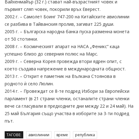
Вайхенмайър (32 г.) стават най-възрастният човек и
първият сляп човек, покорили връх Еверест.
2002 г. – Самолет Боинг 747-200 на Китайските авиолинии
се разбива в Тайванския пролив, загиват 225 души.
2005 г. – Българска народна банка пуска разменна монета
от 50 стотинки.
2008 г. – Космическият апарат на НАСА „Феникс“ каца
успешно близо до северния полюс на Марс.
2009 г. – Северна Корея провежда втори ядрен опит, с
което създава напрежение в международната общност.
2013 г. – Открит е паметник на Вълкана Стоянова в
родното ѝ село Люлин.
2014 г. – Провеждат се 8-те подред Избори за Европейски
парламент (в 21 страни членки, останалите страни членки
вече са гласували в предходните дни между 22 и 24 май). На
25 май България също участва в изборите за 3-ти подред
път.
ТАГОВЕ:
авиолинии
време
република