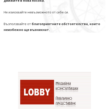
движите в нова посока.
Не изисквайте невъзможното от себе си.
Възползвайте от
благоприятните обстоятелства, които
неизбежно ще възникнат.