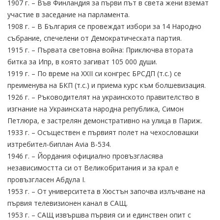
1907 г. – Във Финландия за първи път в света жени вземат
участие в заседание на парламента.
1908 г. – В България се провеждат избори за 14 Народно
събрание, спечелени от Демократическата партия.
1915 г. – Първата световна война: Приключва втората
битка за Ипр, в която загиват 105 000 души.
1919 г. – По време на XXII си конгрес БРСДП (т.с.) се
преименува на БКП (т.с.) и приема курс към болшевизация.
1926 г. – Ръководителят на украинското правителство в
изгнание на Украинската народна република, Симон
Петлюра, е застрелян демонстративно на улица в Париж.
1933 г. – Осъществен е първият полет на чехословашки
изтребител-биплан Avia B-534.
1946 г. – Йордания официално провъзгласява
независимостта си от Великобритания и за крал е
провъзгласен Абдула I.
1953 г. – От университета в Хюстън започва излъчване на
първия телевизионен канал в САЩ.
1953 г. – САЩ извършва първия си и единствен опит с