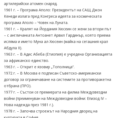
артилерийски атомен снаряд.
1961 г. – Програма Аполо: Президентът на САЩ Джон
Кенеди излага пред Конгреса идеята за космическата
програма Аполо – Човек на Луната.
1961 г. – Кралят на Йордания Хюсеин се жени за втори път
– с англичанката Антоанет Арвил Гардинър, която приема
исляма и името Муна ал-Хюсеин (майка на сегашния крал
Абдула II).
1963 г. – В Адис Абеба (Етиопия) е учредена Организацията
за африканско единство.
1963 г. – Открит е язовир „Тополница“.
1972 г. – В Москва е подписан Съветско-американски
договор за ограничаване на системите за противоракетна
отбрана (ПРО).
1977 г. – Състои се премиерата на филма Междузвездни
войни (преименуван на Междузвездни войни: Епизод IV –
Нова надежда през 1981 г.).
1978 г. – Започва строежът на Народния дворец на
културата в София.