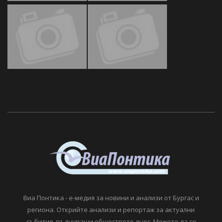
Виа Понтика - е-медия за новини и анализи от Бургас и
региона. Открийте анализи и репортаж за актуални
събития, вълнуващи обществото днес. Можете да се