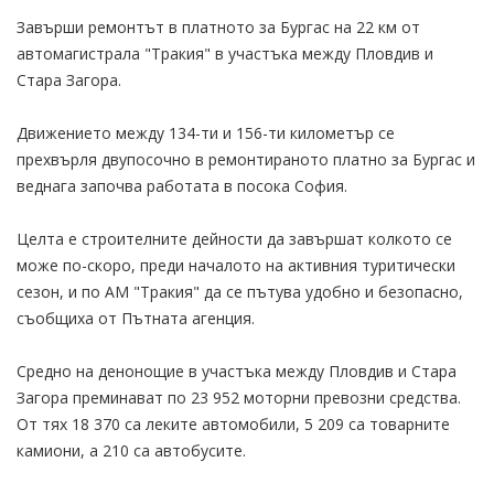
Завърши ремонтът в платното за Бургас на 22 км от
автомагистрала "Тракия" в участъка между Пловдив и
Стара Загора.
Движението между 134-ти и 156-ти километър се
прехвърля двупосочно в ремонтираното платно за Бургас и
веднага започва работата в посока София.
Целта е строителните дейности да завършат колкото се
може по-скоро, преди началото на активния туритически
сезон, и по АМ "Тракия" да се пътува удобно и безопасно,
съобщиха от Пътната агенция.
Средно на денонощие в участъка между Пловдив и Стара
Загора преминават по 23 952 моторни превозни средства.
От тях 18 370 са леките автомобили, 5 209 са товарните
камиони, а 210 са автобусите.