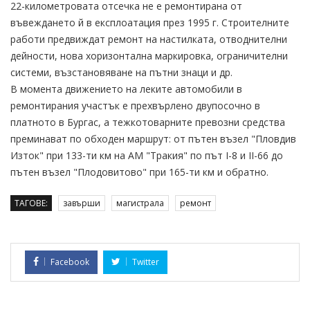
22-километровата отсечка не е ремонтирана от
въвеждането й в експлоатация през 1995 г. Строителните
работи предвиждат ремонт на настилката, отводнителни
дейности, нова хоризонтална маркировка, ограничителни
системи, възстановяване на пътни знаци и др.
В момента движението на леките автомобили в
ремонтирания участък е прехвърлено двупосочно в
платното в Бургас, а тежкотоварните превозни средства
преминават по обходен маршрут: от пътен възел "Пловдив
Изток" при 133-ти км на АМ "Тракия" по път I-8 и II-66 до
пътен възел "Плодовитово" при 165-ти км и обратно.
ТАГОВЕ:
завърши
магистрала
ремонт
Facebook
Twitter