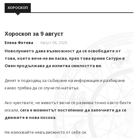
ХОРОСКОП
Хороскоп за 9 август
Елена Фотева
Август 08, 2026
Новолунието дава възможност да се освободите от
това, което вече не ви пасва, през това време Сатурн в
Овен продължава да изпитва смелостта ви.
Денят е подходящ за събиране на информация и разбиране
какво трябва да се случи по-нататък.
Ако чувствате, че животът ви не се развива точно както бихте
искали,
сега е моментът постепенно да започнете да се
движите в нова посока.
Не изисквайте невъзможното от себе си.