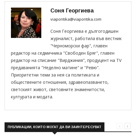
Соня Георгиева
viapontika@viapontika.com
Соня Георгиева е дългогодишен
журналист, работила във вестник
"Черноморски фар", главен
редактор на седмичника "Свободен Бряг", главен
редактор на списание "Вирджиния", продуцент на TV
предаванията "Неделно матине" и "Ревю".
Приоритетни теми за нея са политиката и
обществените отношения, здравеопазването,
светският живот, световните знаменитости,
културата и модата.
ПУБЛИКАЦИИ, КОИТО МОГАТ ДА ВИ ЗАИНТЕРЕСУВАТ