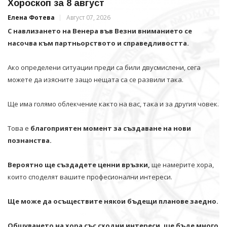
Хороскоп за 8 август
Елена Фотева
Август 07, 2026
С навлизането на Венера във Везни вниманието се
насочва към партньорството и справедливостта.
Ако определени ситуации преди са били двусмислени, сега
можете да изясните защо нещата са се развили така.
Ще има голямо облекчение както на вас, така и за другия човек.
Това е
благоприятен момент за създаване на нови
познанства.
Вероятно ще създадете ценни връзки,
ще намерите хора,
които споделят вашите професионални интереси.
Ще може да осъществите някои бъдещи планове заедно.
Общуването на хора със сходни интереси, ще бъде много