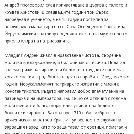
Андрей проговорил след причастяване в църква с тялото и
кръвта Христови. В следващите години той бързо
напреднал в учението, а на 15 години постъпил за
послушник в манастира на св. Сава Освещени в Палестина.
Йерусалимският патриарх оценил качествата му и скоро го
приел в клира на патриаршията.
Младият Андрей живял в нравствена чистота, сърдечна
молитва и въздържание, и бил обичан от всички. Полагал
големи грижи за сираците и болните в трудните времена,
когато светият град бил завладян от арабите. След няколко
години Йерусалимският патриарх го изпратил с мисия в
Константинопол, където направил добро впечатление на
патриарха и на императора. Тук също се отличил с голяма
молитвеност и благотворителна дейност за бедните,
болните и сираците. Затова през 710 г. бил избран за
архиепископ на остров Крит. И тук ревностно служил на
вярващия народ, като го защитавал от еретици, помагал и