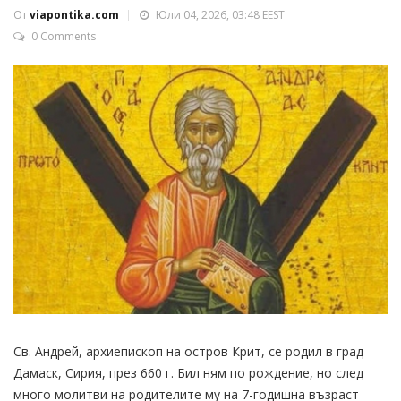
От
viapontika.com
Юли 04, 2026, 03:48 EEST
0 Comments
Св. Андрей, архиепископ на остров Крит, се родил в град
Дамаск, Сирия, през 660 г. Бил ням по рождение, но след
много молитви на родителите му на 7-годишна възраст