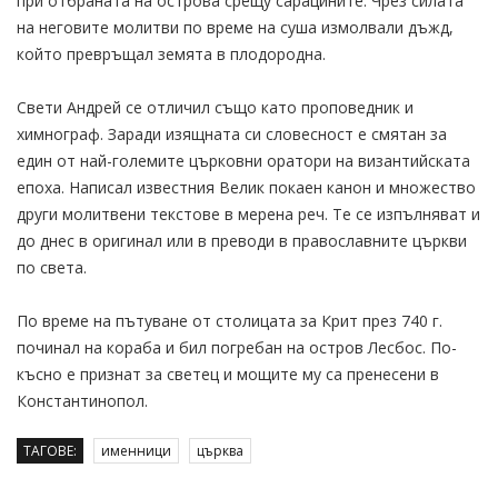
при отбраната на острова срещу сарацините. Чрез силата
на неговите молитви по време на суша измолвали дъжд,
който превръщал земята в плодородна.
Свети Андрей се отличил също като проповедник и
химнограф. Заради изящната си словесност е смятан за
един от най-големите църковни оратори на византийската
епоха. Написал известния Велик покаен канон и множество
други молитвени текстове в мерена реч. Те се изпълняват и
до днес в оригинал или в преводи в православните църкви
по света.
По време на пътуване от столицата за Крит през 740 г.
починал на кораба и бил погребан на остров Лесбос. По-
късно е признат за светец и мощите му са пренесени в
Константинопол.
ТАГОВЕ:
именници
църква