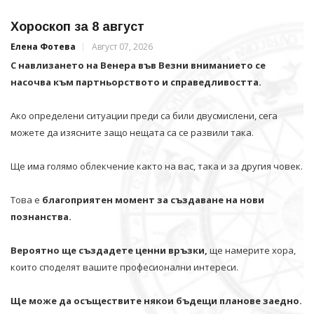
Хороскоп за 8 август
Елена Фотева
Август 07, 2026
С навлизането на Венера във Везни вниманието се
насочва към партньорството и справедливостта.
Ако определени ситуации преди са били двусмислени, сега
можете да изясните защо нещата са се развили така.
Ще има голямо облекчение както на вас, така и за другия човек.
Това е
благоприятен момент за създаване на нови
познанства.
Вероятно ще създадете ценни връзки,
ще намерите хора,
които споделят вашите професионални интереси.
Ще може да осъществите някои бъдещи планове заедно.