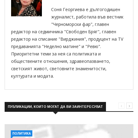
Соня Георгиева е дългогодишен
журналист, работила във вестник
"Черноморски фар", главен
редактор на седмичника "Свободен Бряг", главен
редактор на списание "Вирджиния", продуцент на TV
предаванията "Неделно матине" и "Ревю".
Приоритетни теми за нея са политиката и
обществените отношения, здравеопазването,
светският живот, световните знаменитости,
културата и модата.
ПУБЛИКАЦИИ, КОИТО МОГАТ ДА ВИ ЗАИНТЕРЕСУВАТ
ПОЛИТИКА