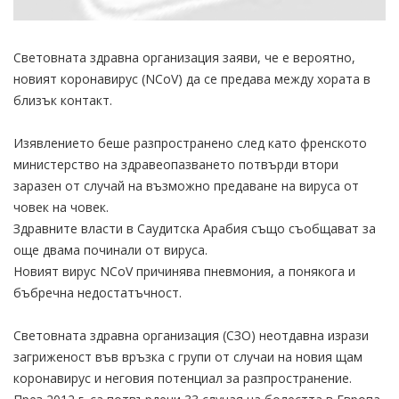
Световната здравна организация заяви, че е вероятно,
новият коронавирус (NCoV) да се предава между хората в
близък контакт.
Изявлението беше разпространено след като френското
министерство на здравеопазването потвърди втори
заразен от случай на възможно предаване на вируса от
човек на човек.
Здравните власти в Саудитска Арабия също съобщават за
още двама починали от вируса.
Новият вирус NCoV причинява пневмония, а понякога и
бъбречна недостатъчност.
Световната здравна организация (СЗО) неотдавна изрази
загриженост във връзка с групи от случаи на новия щам
коронавирус и неговия потенциал за разпространение.