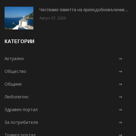
Честваме паметта на преподобномъченик...
Август 07, 2026
КАТЕГОРИИ
Актуално
⇒
Общество
⇒
Общини
⇒
Любопитно
⇒
Здравен портал
⇒
За потребителя
⇒
Травел портал
⇒