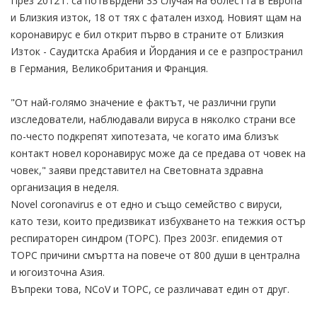
През 2012 г. са потвърдени 33 случая на болестта в Европа
и Близкия изток, 18 от тях с фатален изход. Новият щам на
коронавирус е бил открит първо в страните от Близкия
Изток - Саудитска Арабия и Йордания и се е разпространил
в Германия, Великобритания и Франция.
"От най-голямо значение е фактът, че различни групи
изследователи, наблюдавали вируса в няколко страни все
по-често подкрепят хипотезата, че когато има близък
контакт новел коронавирус може да се предава от човек на
човек," заяви представител на Световната здравна
организация в неделя.
Novel coronavirus е от едно и също семейство с вируси,
като тези, които предизвикат избухването на тежкия остър
респираторен синдром (ТОРС). През 2003г. епидемия от
ТОРС причини смъртта на повече от 800 души в централна
и югоизточна Азия.
Въпреки това, NCoV и ТОРС, се различават един от друг.