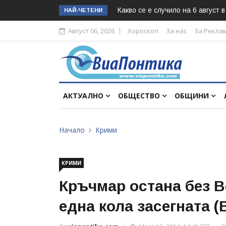
Какво се е случило на 6 август 
НАЙ-ЧЕТЕНИ
Август 06, 2026
Хороскоп
За нас
За Рекла
АКТУАЛНО
ОБЩЕСТВО
ОБЩИНИ
Начало
Крими
КРИМИ
Кръчмар остана без В
една кола засегната 