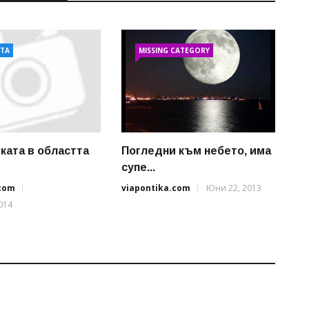
АТА
MISSING CATEGORY
ката в областта
Погледни към небето, има
супе...
.com
viapontika.com
Юни 22, 2013
014