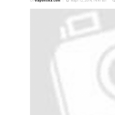
От
viapontika.com
Март 12, 2014, 14:41 EET