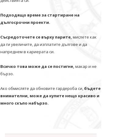
действията си.
Подходящо време за стартиране на
дългосрочни проекти.
Съсредоточете се върху парите,
мислете как
да ги увеличите, да изплатите дългове и да
напреднем в кариерата си.
Всичко това може да се постигне,
макар и не
бързо.
Ако обмисляте да обновите гардероба си,
бъдете
внимателни, може да купите нещо красиво и
много скъпо набързо.