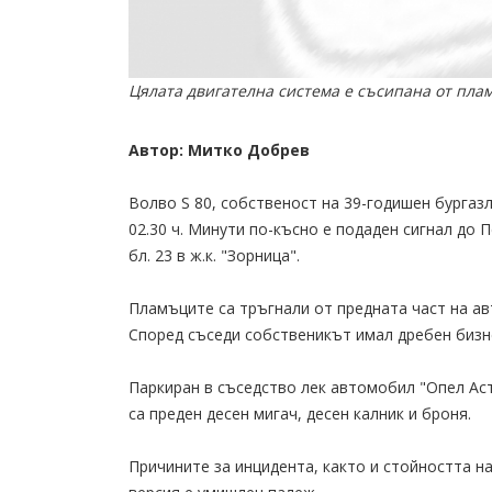
Цялата двигателна система е съсипана от пла
Автор: Митко Добрев
Волво S 80, собственост на 39-годишен бургаз
02.30 ч. Минути по-късно е подаден сигнал до 
бл. 23 в ж.к. "Зорница".
Пламъците са тръгнали от предната част на а
Според съседи собственикът имал дребен бизн
Паркиран в съседство лек автомобил "Опел Аст
са преден десен мигач, десен калник и броня.
Причините за инцидента, както и стойността н