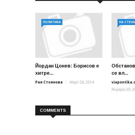
ПОЛИТИКА
НА СТЕН
Йордан Цонев: Борисов е
Обстанов
хитре...
се вл...
Рая Стоянова
Март 26, 2014
viapontika
Януари 29, 2
COMMENTS