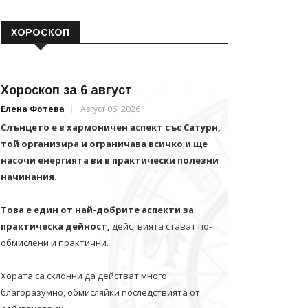
ХОРОСКОП
Хороскоп за 6 август
Елена Фотева
Август 06, 2026
Слънцето е в хармоничен аспект със Сатурн,
той организира и ограничава всичко и щe
насочи енергията ви в практически полезни
начинания.
Това е един от най-добрите аспекти за
практическа дейност,
действията стават по-
обмислени и практични.
Хората са склонни да действат много
благоразумно, обмисляйки последствията от