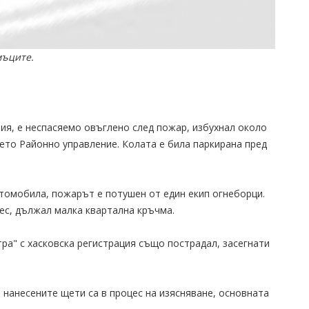
мъците.
лия, е неспасяемо овъглено след пожар, избухнал около
Пето Районно управление. Колата е била паркирана пред
втомобила, пожарът е потушен от един екип огнеборци.
ес, дължал малка квартална кръчма.
ра" с хасковска регистрация също пострадал, засегнати
а нанесените щети са в процес на изясняване, основната