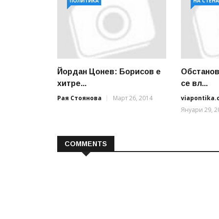
ПОЛИТИКА
НА СТЕН
Йордан Цонев: Борисов е
Обстанов
хитре...
се вл...
Рая Стоянова
Март 26, 2014
viapontika
Януари 29, 2
COMMENTS