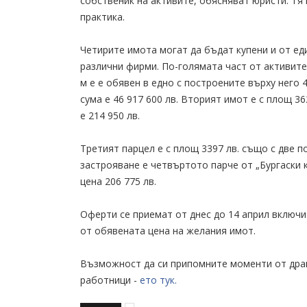
собственик на активите, обясняват юристи. Тя 
практика.
Четирите имота могат да бъдат купени и от ед
различни фирми. По-голямата част от активите 
м е е обявен в едно с построените върху него 4
сума е 46 917 600 лв. Вторият имот е с площ 36
е 214 950 лв.
Третият парцел е с площ 3397 лв. също с две п
застрояване е четвъртото парче от „Бургаски к
цена 206 775 лв.
Оферти се приемат от днес до 14 април включи
от обявената цена на желания имот.
Възможност да си припомните моменти от драм
работници -
ето тук.