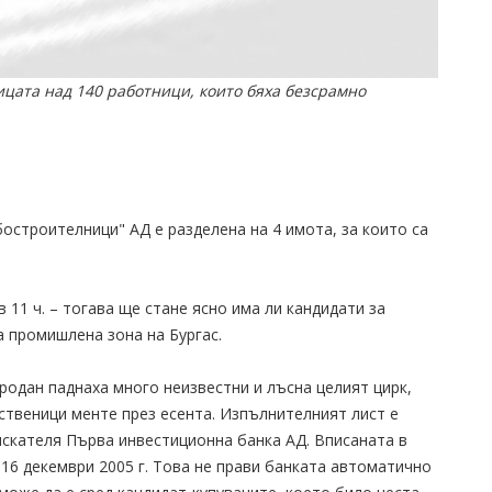
ицата над 140 работници, които бяха безсрамно
остроителници" АД е разделeна на 4 имота, за които са
 11 ч. – тогава ще стане ясно има ли кандидати за
 промишлена зона на Бургас.
родан паднаха много неизвестни и лъсна целият цирк,
ственици менте през есента. Изпълнителният лист е
зискателя Първа инвестиционна банка АД. Вписаната в
 16 декември 2005 г. Това не прави банката автоматично