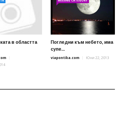
АТА
MISSING CATEGORY
ката в областта
Погледни към небето, има
супе...
.com
viapontika.com
Юни 22, 2013
014