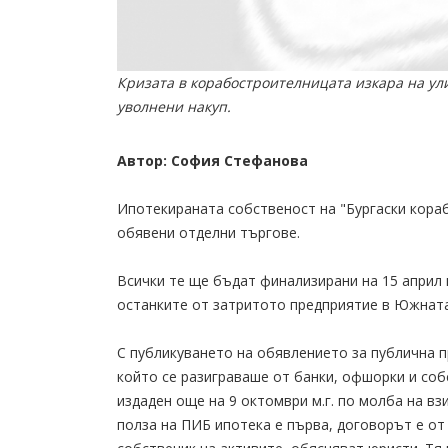
Кризата в корабостроителницата изкара на ул
уволнени накуп.
Автор: София Стефанова
Ипотекираната собственост на "Бургаски кораб
обявени отделни търгове.
Всички те ще бъдат финализирани на 15 април в
останките от затритото предприятие в Южната
С публикуването на обявлението за публична п
който се разиграваше от банки, офшорки и соб
издаден още на 9 октомври м.г. по молба на в
полза на ПИБ ипотека е първа, договорът е от