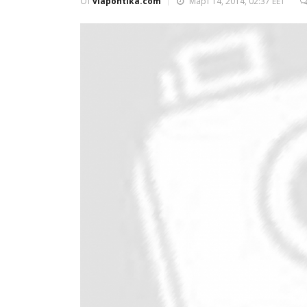
От
viapontika.com
Март 14, 2014, 02:37 EET