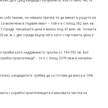
може да е сред кандидат-купувачите, което било честа
ин собственик, но нямало пречка те да минат в ръцете на
са включени в първия имот – той е е с площ 562 хил. кв.
7 сгради. Началната цена е малко под 47 млн. лв. точната
20 кв. м. с две сгради върху него като стартовата цена е
остройки като наддаването тръгва от 194 550 лв. Без
орабостроителници” - то е с площ 3379 кв.м и начална
телно, кандидатите трябва да са готови да внеса и 10%
ата с корабостроителницата и масовата чистка на