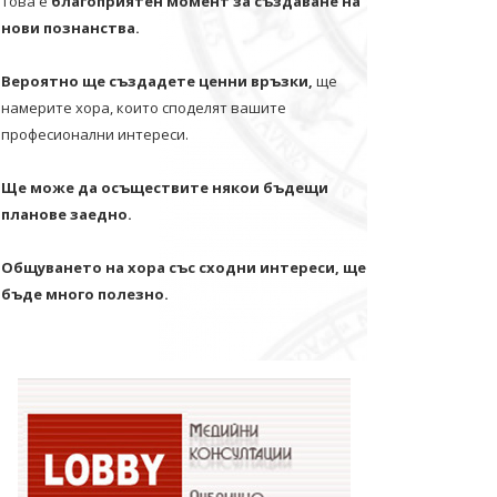
Това е
благоприятен момент за създаване на
нови познанства.
Вероятно ще създадете ценни връзки,
ще
намерите хора, които споделят вашите
професионални интереси.
Ще може да осъществите някои бъдещи
планове заедно.
Общуването на хора със сходни интереси, ще
бъде много полезно.