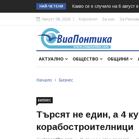
Какво се е случило на 6 август 
НАЙ-ЧЕТЕНИ
Август 08, 2026
Хороскоп
За нас
За Рекла
АКТУАЛНО
ОБЩЕСТВО
ОБЩИНИ
Начало
Бизнес
БИЗНЕС
Търсят не един, а 4 к
корабостроителници