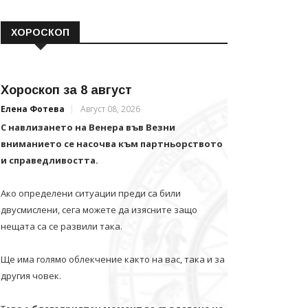
ХОРОСКОП
Хороскоп за 8 август
Елена Фотева
Август 08, 2026
С навлизането на Венера във Везни
вниманието се насочва към партньорството
и справедливостта.
Ако определени ситуации преди са били
двусмислени, сега можете да изясните защо
нещата са се развили така.
Ще има голямо облекчение както на вас, така и за
другия човек.