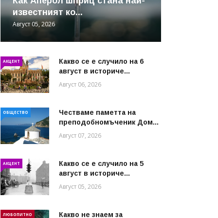
Как Аперол шприц стана най-
известният ко...
Август 05, 2026
Какво се е случило на 6
АКЦЕНТ
август в историче...
Август 06, 2026
Честваме паметта на
ОБЩЕСТВО
преподобномъченик Дом...
Август 07, 2026
Какво се е случило на 5
АКЦЕНТ
август в историче...
Август 05, 2026
Какво не знаем за
ЛЮБОПИТНО