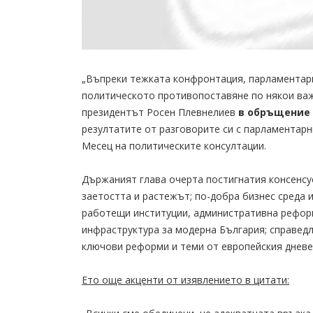
„Въпреки тежката конфронтация, парламентарн
политическото противопоставяне по някои важ
президентът Росен Плевнелиев
в обръщение 
резултатите от разговорите си с парламентарн
Месец на политическите консултации.
Държаният глава очерта постигнатия консенсу
заетостта и растежът; по-добра бизнес среда 
работещи институции, административна реформа
инфраструктура за модерна България; справедл
ключови реформи и теми от европейския дневе
Ето още акценти от изявлението в цитати: