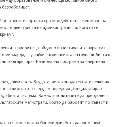
а между образование и бизнес ще мотивира много
 безработица“.
обществените поръчки противодействат ефективно на
мост в действията на администрацията. Когато се
крием“.
леният приоритет, най-умно инвестираните пари, са в
те милиарди, слушайки заклинанията на група лобисти в
иони българи, чрез Национална програма за енергийна
се разделим със заблудата, че законодателните решения
ост или когато създадем поредния „специализиран“
съдебната система. Важно е политиците да преодолеят
българските магистрати, които да работят по съвест и
ат за часове или за броени дни. Нека да променим