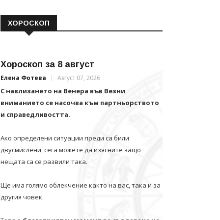
ХОРОСКОП
Хороскоп за 8 август
Елена Фотева
Август 07, 2026
С навлизането на Венера във Везни
вниманието се насочва към партньорството
и справедливостта.
Ако определени ситуации преди са били
двусмислени, сега можете да изясните защо
нещата са се развили така.
Ще има голямо облекчение както на вас, така и за
другия човек.