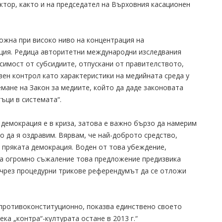
ктор, както и на председател на Върховния касационен
ожна при високо ниво на концентрация на
ация. Редица авторитетни международни изследвания
симост от субсидиите, отпускани от правителството,
ен контрол като характеристики на медийната среда у
емане на Закон за медиите, който да даде законовата
ъци в системата“.
 демокрация е в криза, затова е важно бързо да намерим
о да я оздравим. Вярвам, че най-доброто средство,
е пряката демокрация. Воден от това убеждение,
За огромно съжаление това предложение предизвика
 чрез процедурни трикове референдумът да се отложи
е противоконституционно, показва единствено своето
а „контра“-културата остане в 2013 г.“