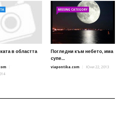
АТА
MISSING CATEGORY
ката в областта
Погледни към небето, има
супе...
.com
viapontika.com
Юни 22, 2013
014