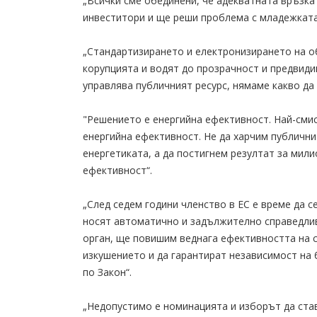
„Всички сме обединени, че адекватната връзк
инвеститори и ще реши проблема с младежката
„Стандартизирането и електронизирането на 
корупцията и водят до прозрачност и предвиди
управлява публичният ресурс, нямаме какво да 
"Решението е енергийна ефективност. Най-смис
енергийна ефективност. Не да харчим публични
енергетиката, а да постигнем резултат за мил
ефективност“.
„След седем години членство в ЕС е време да 
носят автоматично и задължително справедлив
орган, ще повишим веднага ефективността на 
изкушението и да гарантират независимост на 
по Закон“.
„Недопустимо е номинацията и изборът да став