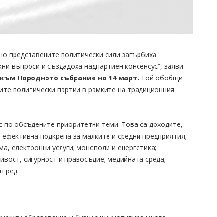
о представените политически сили загърбиха
ни въпроси и създадоха надпартиен консенсус“, заяви
към Народното събрание на 14 март.
Той обобщи
ите политически партии в рамките на традиционния
с по обсъдените приоритетни теми. Това са доходите,
и ефективна подкрепа за малките и средни предприятия;
, електронни услуги; монополи и енергетика;
ивост, сигурност и правосъдие; медийната среда;
н ред.