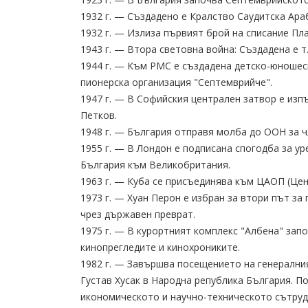
1932 г. — Създадено е Кралство Саудитска Ара
1932 г. — Излиза първият брой на списание Пл
1943 г. — Втора световна война: Създадена е т
1944 г. — Към РМС е създадена детско-юношес
пионерска организация "Септемврийче".
1947 г. — В Софийския централен затвор е из
Петков.
1948 г. — България отправя молба до ООН за ч
1955 г. — В Лондон е подписана спогодба за 
България към Великобритания.
1963 г. — Куба се присъединява към ЦАОП (Це
1973 г. — Хуан Перон е избран за втори път за 
чрез държавен преврат.
1975 г. — В курортният комплекс "Албена" зап
кинопрегледите и кинохрониките.
1982 г. — Завършва посещението на генералния
Густав Хусак в Народна република България. П
икономическото и научно-техническото сътруд