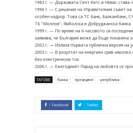
1983 г. — Държавата Сент Китс и Невис става 
1996 г. — С решение на Управителния съвет на
особен надзор. Това са ТС Банк, Балканбанк, Ст
ТБ "Моллов", Ямболска и Добруджанска банка.
1999 г. — По време на 6-часовото си посещени
заявява, че България може да бъде поканена з
2002 г. — Излиза първата публична версия на уеб
2003 г. — В резултат на енергиен срив няколко
без електрически ток.
2006 г. — Ежегодният Парад на любовта се про
ТАГОВЕ:
банка
президент
република
Facebook
Twitter