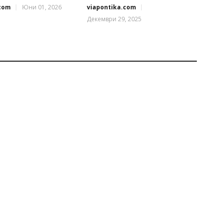
.com
Юни 01, 2026
viapontika.com
Декември 29, 2025