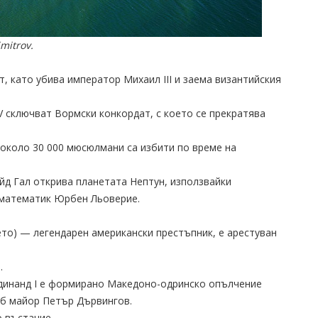
mitrov.
, като убива император Михаил III и заема византийския
 V сключват Вормски конкордат, с което се прекратява
и около 30 000 мюсюлмани са избити по време на
йд Гал открива планетата Нептун, използвайки
математик Юрбен Льоверие.
ето) — легендарен американски престъпник, е арестуван
.
ердинанд I е формирано Македоно-одринско опълчение
аб майор Петър Дървингов.
 въстание.