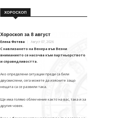
ХОРОСКОП
Хороскоп за 8 август
Елена Фотева
Август 07, 2026
С навлизането на Венера във Везни
вниманието се насочва към партньорството
и справедливостта.
Ако определени ситуации преди са били
двусмислени, сега можете да изясните защо
нещата са се развили така.
Ще има голямо облекчение както на вас, така и за
другия човек.