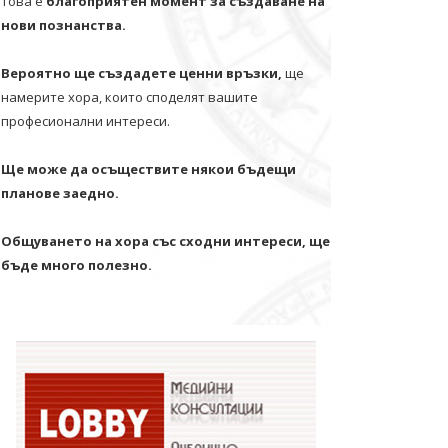
Това е
благоприятен момент за създаване на
нови познанства.
Вероятно ще създадете ценни връзки,
ще
намерите хора, които споделят вашите
професионални интереси.
Ще може да осъществите някои бъдещи
планове заедно.
Общуването на хора със сходни интереси, ще
бъде много полезно.