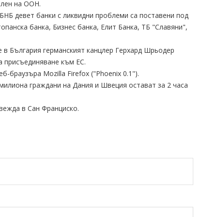
член на ООН.
 БНБ девет банки с ликвидни проблеми са поставени под
опанска банка, Бизнес банка, Елит Банка, ТБ "Славяни",
е в България германският канцлер Герхард Шрьодер
а присъединяване към ЕС.
-браузъра Mozilla Firefox ("Phoenix 0.1").
 милиона граждани на Дания и Швеция остават за 2 часа
вежда в Сан Франциско.