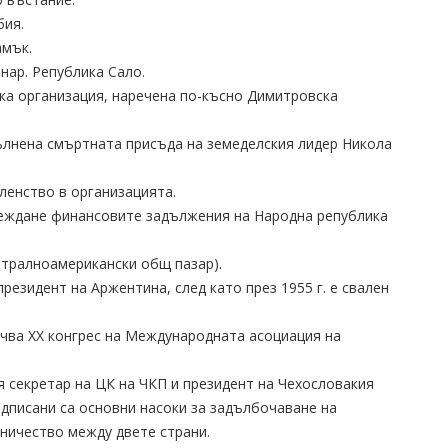
бия.
амък.
.нар. Република Сало.
ка организация, наречена по-късно Димитровска
пълнена смъртната присъда на земеделския лидер Никола
ленство в организацията.
уреждане финансовите задължения на Народна република
нтралноамерикански общ пазар).
президент на Аржентина, след като през 1955 г. е свален
очва XX конгрес на Международната асоциация на
 секретар на ЦК на ЧКП и президент на Чехословакия
одписани са основни насоки за задълбочаване на
ничество между двете страни.