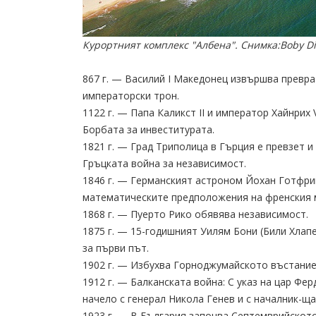
Курортният комплекс "Албена". Снимка:Boby Di
867 г. — Василий I Македонец извършва преврат
императорски трон.
1122 г. — Папа Каликст II и император Хайнрих
Борбата за инвеститурата.
1821 г. — Град Триполица в Гърция е превзет 
Гръцката война за независимост.
1846 г. — Германският астроном Йохан Готфри
математическите предположения на френския 
1868 г. — Пуерто Рико обявява независимост.
1875 г. — 15-годишният Уилям Бони (Били Хлап
за първи път.
1902 г. — Избухва Горноджумайското въстание
1912 г. — Балканската война: С указ на цар Ф
начело с генерал Никола Генев и с началник-щ
1923 г. — В България започва Септемврийското