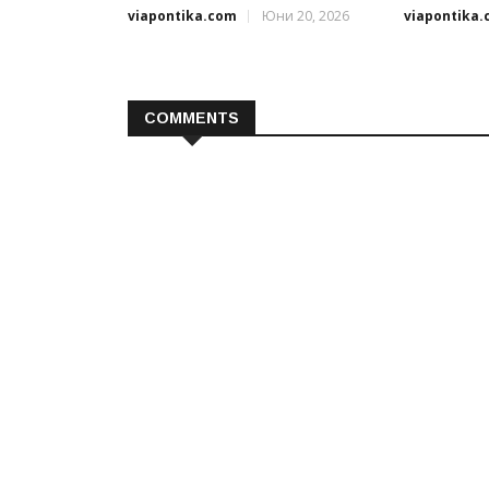
viapontika.com
Юни 20, 2026
viapontika
COMMENTS