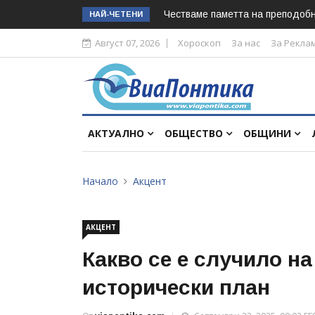
Честваме паметта на преподоб
НАЙ-ЧЕТЕНИ
Август 07, 2026
Хороскоп
За нас
За Рекла
АКТУАЛНО
ОБЩЕСТВО
ОБЩИНИ
Начало
Акцент
АКЦЕНТ
Какво се е случило на
исторически план