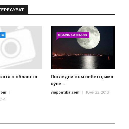
ТЕРЕСУВАТ
АТА
MISSING CATEGORY
ката в областта
Погледни към небето, има
супе...
.com
viapontika.com
Юни 22, 2013
014