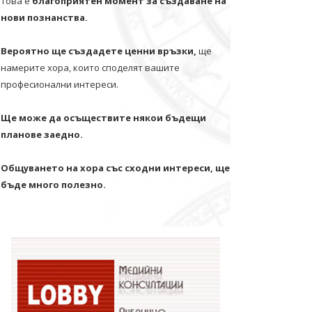
Това е
благоприятен момент за създаване на
нови познанства.
Вероятно ще създадете ценни връзки,
ще
намерите хора, които споделят вашите
професионални интереси.
Ще може да осъществите някои бъдещи
планове заедно.
Общуването на хора със сходни интереси, ще
бъде много полезно.