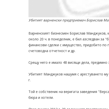
Убитият варненски предприемач Борислав Ман
Варненският бизнесмен Борислав Манджуков, к
около 20 ч. в понеделник, е бил азследван за 
финансови сделки с имущество, придобито по п
счетоводна отчетност и др.
Срещу него е имало 48 висящи дела, предимно 
Убитият Манджуков нашумя с арестуването му 
г.
Той е собственик на веригата заведения "Версай
бюра и хотели.