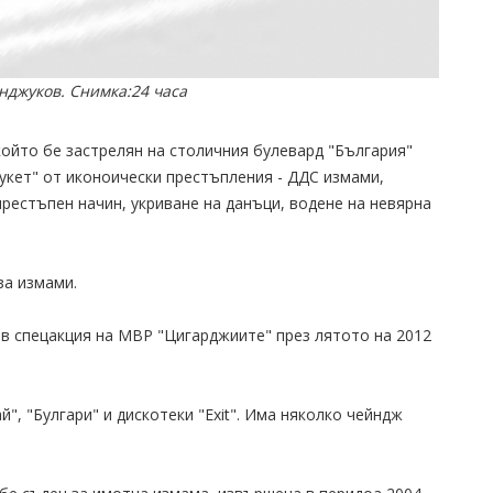
джуков. Снимка:24 часа
ойто бе застрелян на столичния булевард "България"
"букет" от иконоически престъпления - ДДС измами,
рестъпен начин, укриване на данъци, водене на невярна
за измами.
в спецакция на МВР "Цигарджиите" през лятото на 2012
", "Булгари" и дискотеки "Еxit". Има няколко чейндж