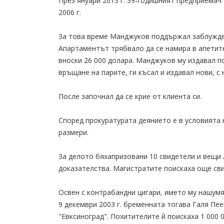
През януари 2013 г. 39-годишният предприемач
2006 г.
За това време Манджуков поддържал заблужден
Апартаментът трябвало да се намира в апетит
вноски 26 000 долара. Манджуков му издавал п
връщане на парите, ги късал и издавал нови, с 
После започнал да се крие от клиента си.
Според прокуратурата деянието е в условията
размери.
За делото бяхапризовани 10 свидетели и вещи 
доказателства. Магистратите поискаха още сви
Освен с контрабандни цигари, името му нашумя
9 декември 2003 г. бременната тогава Галя Пе
"Евксиноград". Похитителите й поискаха 1 000 0