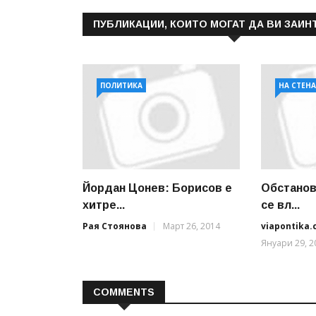
ПУБЛИКАЦИИ, КОИТО МОГАТ ДА ВИ ЗАИН
ПОЛИТИКА
НА СТЕН
Йордан Цонев: Борисов е
Обстанов
хитре...
се вл...
Рая Стоянова
Март 26, 2014
viapontika
Януари 29, 2
COMMENTS