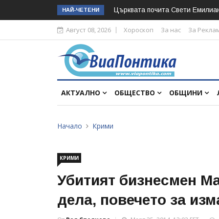
Църквата почита Свeти Емилиа
НАЙ-ЧЕТЕНИ
Август 08, 2026
Хороскоп
За нас
За Рекла
АКТУАЛНО
ОБЩЕСТВО
ОБЩИНИ
Начало
Крими
КРИМИ
Убитият бизнесмен М
дела, повечето за из