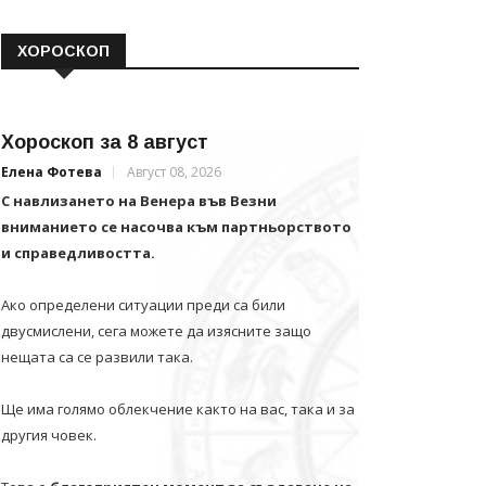
ХОРОСКОП
Хороскоп за 8 август
Елена Фотева
Август 08, 2026
С навлизането на Венера във Везни
вниманието се насочва към партньорството
и справедливостта.
Ако определени ситуации преди са били
двусмислени, сега можете да изясните защо
нещата са се развили така.
Ще има голямо облекчение както на вас, така и за
другия човек.