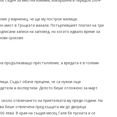
 бе съден за имотна измама, извършена в перидоа 2004-
ие у варненец, че ще му построи жилище.
ен имот в Гръцката махала. Потърпевшият платил на три
одписани записи на заповед, но когато идвало време за
нови срокове.
 на продължаващо престъпление, а вредата е в големи
лица. Съдът обаче прецени, че са нужни още
детели и експертизи. Делото беше отложено за март.
 около отвличането на приятелката му преди години. На
ева беше отвлечена пред къщата им до двореца
00 лева. В края на същия месец Галя бе пусната и се