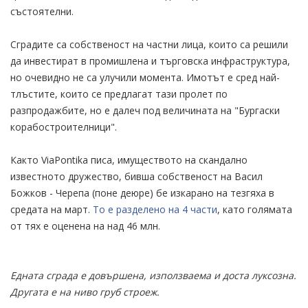
състоятелни.
Сградите са собственост на частни лица, които са решили
да инвестират в промишлена и търговска инфраструктура,
но очевидно не са улучили момента. Имотът е сред най-
тлъстите, които се предлагат тази пролет по
разпродажбите, но е далеч под величината на "Бургаски
корабостроителници".
Както ViaPontika писа, имуществото на скандално
известното дружество, бивша собственост на Васил
Божков - Черепа (поне деюре) бе изкарано на тезгяха в
средата на март.
То е разделено на 4 части
, като голямата
от тях е оценена на над 46 млн.
Едната сграда е довършена, използваема и доста луксозна.
Другата е на ниво груб строеж.