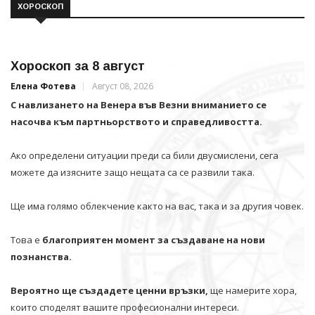
ХОРОСКОП
Хороскоп за 8 август
Елена Фотева
Август 08, 2026
С навлизането на Венера във Везни вниманието се
насочва към партньорството и справедливостта.
Ако определени ситуации преди са били двусмислени, сега
можете да изясните защо нещата са се развили така.
Ще има голямо облекчение както на вас, така и за другия човек.
Това е
благоприятен момент за създаване на нови
познанства.
Вероятно ще създадете ценни връзки,
ще намерите хора,
които споделят вашите професионални интереси.