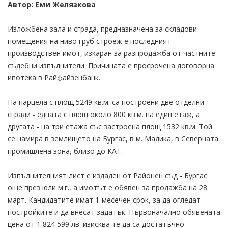
Автор: Еми Желязкова
Изложбена зала и сграда, предназначена за складови
помещения на ниво груб строеж е последният
производствен имот, изкаран за разпродажба от частните
съдебни изпълнители. Причината е просрочена договорна
ипотека в Райфайзенбанк.
На парцела с площ 5249 кв.м. са построени две отделни
сгради - едната с площ около 800 кв.м. на един етаж, а
другата - на три етажа със застроена площ 1532 кв.м. Той
се намира в землището на Бургас, в м. Мадика, в Северната
промишлена зона, близо до КАТ.
Изпълнителният лист е издаден от Районен съд - Бургас
още през юли м.г., а имотът е обявен за продажба на 28
март. Кандидатите имат 1-месечен срок, за да огледат
постройките и да внесат задатък. Първоначално обявената
цена от 1 824 599 лв. изисква те да са достатъчно