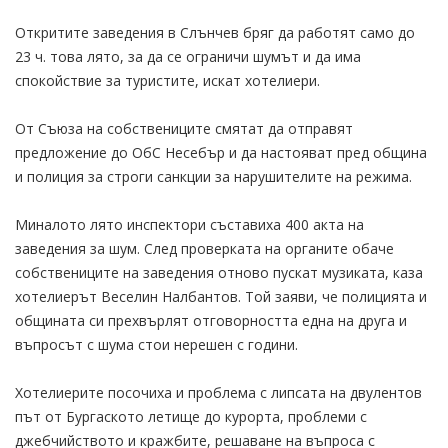
Откритите заведения в Слънчев бряг да работят само до
23 ч. това лято, за да се ограничи шумът и да има
спокойствие за туристите, искат хотелиери.
От Съюза на собствениците смятат да отправят
предложение до ОбС Несебър и да настояват пред община
и полиция за строги санкции за нарушителите на режима.
Миналото лято инспектори съставиха 400 акта на
заведения за шум. След проверката на органите обаче
собствениците на заведения отново пускат музиката, каза
хотелиерът Веселин Налбантов. Той заяви, че полицията и
общината си прехвърлят отговорността една на друга и
въпросът с шума стои нерешен с години.
Хотелиерите посочиха и проблема с липсата на двулентов
път от Бургаското летище до курорта, проблеми с
джебчийството и кражбите, решаване на въпроса с