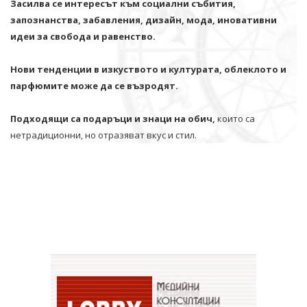
Засилва се интересът към социални събития,
запознанства, забавления, дизайн, мода, иновативни
идеи за свобода и равенство.
Нови тенденции в изкуството и културата, облеклото и
парфюмите може да се възродят.
Подходящи са подаръци и знаци на обич,
които са
нетрадиционни, но отразяват вкус и стил.