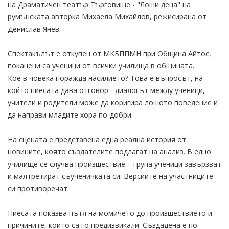
на Драматичен театър Търговище - "Лоши деца" на
румънската авторка Михаела Михайлов, режисирана от
Денислав Янев.
Спектакълът е откупен от МКБППМН при Община Айтос,
поканени са ученици от всички училища в общината.
Кое в човека поражда насилието? Това е въпросът, на
който пиесата дава отговор - диалогът между ученици,
учители и родители може да коригира лошото поведение и
да направи младите хора по-добри.
На сцената е представена една реална история от
новините, която създателите подлагат на анализ. В едно
училище се случва произшествие – група ученици завързват
и малтретират съученичката си. Версиите на участниците
си противоречат.
Пиесата показва пътя на момичето до произшествието и
причините, които са го предизвикали. Създадена е по