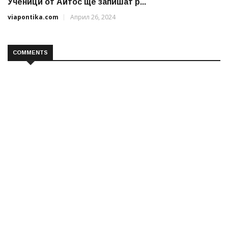
Ученици от Айтос ще запишат р...
viapontika.com
Април 26, 2024
COMMENTS