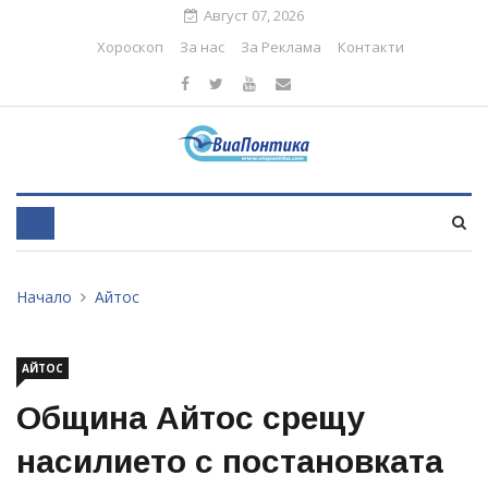
Август 07, 2026
Хороскоп
За нас
За Реклама
Контакти
Начало
Айтос
АЙТОС
Община Айтос срещу
насилието с постановката