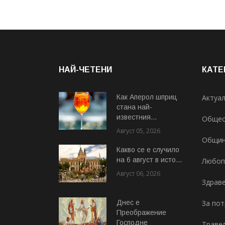
НАЙ-ЧЕТЕНИ
КАТЕ
Как Аперол шприц
Актуа
стана най-
известния...
Общес
Август 05, 2026
Общи
Какво се е случило
на 6 август в исто...
Любоп
Август 06, 2026
Здрав
Днес е
За по
Преображение
Господне
Траве