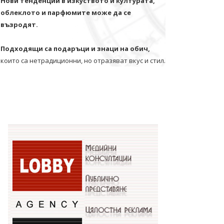
Нови тенденции в изкуството и културата,
облеклото и парфюмите може да се
възродят.
Подходящи са подаръци и знаци на обич,
които са нетрадиционни, но отразяват вкус и стил.