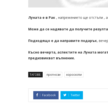
Луната e в Рак
, напрежението ще отстъпи , а
Може да се надявате да получите резулт
Подходящо е да направите подарък
, вече
Късно вечерта, аспектите на Луната мога
предизвикват вълнение.
ТАГОВЕ:
прогнози
хороскопи
Facebook
Twitter