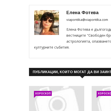
Елена Фотева
viapontika@viapontika.com
Елена Фотева е дългогод
вестниците "Свободен бряг
астрологията, опазванет
културните събития.
ПУБЛИКАЦИИ, КОИТО МОГАТ ДА ВИ ЗАИН
ХОРОСКОП
ХОРОСК