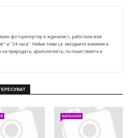
ишен фоторепортер и журналист, работила във
" и "24 часа". Нейни теми са: звездните влияния и
о на природата, археологията, пътешествията и
ТЕРЕСУВАТ
ОП
ХОРОСКОП