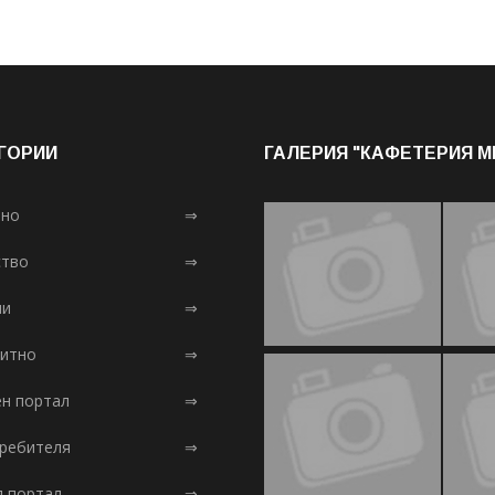
ГОРИИ
ГАЛЕРИЯ "КАФЕТЕРИЯ 
лно
⇒
тво
⇒
ни
⇒
итно
⇒
ен портал
⇒
требителя
⇒
л портал
⇒