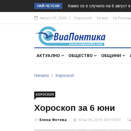
Какво се е случило на 6 август 
НАЙ-ЧЕТЕНИ
Август 07, 2026
Хороскоп
За нас
За Рекла
АКТУАЛНО
ОБЩЕСТВО
ОБЩИНИ
Начало
Хороскоп
ХОРОСКОП
Хороскоп за 6 юни
От
Елена Фотева
Юни 06, 2019, 00:19 EEST