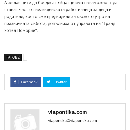
А желаещите да боядисат яйца ще имат възможност да
станат част от великденската работилница за деца и
родители, която сме предвидили за късното утро на
празничната събота, допълниха от управата на "Гранд
хотел Поморие".
ТАГОВЕ:
Facebook
Twitter
viapontika.com
viapontika@viapontika.com