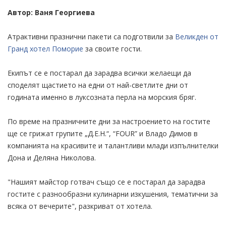
Автор: Ваня Георгиева
Атрактивни празнични пакети са подготвили за
Великден от
Гранд хотел Поморие
за своите гости.
Екипът се е постарал да зарадва всички желаещи да
споделят щастието на едни от най-светлите дни от
годината именно в луксозната перла на морския бряг.
По време на празничните дни за настроението на гостите
ще се грижат групите „Д.Е.Н.“, “FOUR” и Владо Димов в
компанията на красивите и талантливи млади изпълнителки
Дона и Деляна Николова.
"Нашият майстор готвач също се е постарал да зарадва
гостите с разнообразни кулинарни изкушения, тематични за
всяка от вечерите", разкриват от хотела.