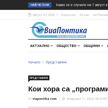
Какво се е случило на 7 август 
НАЙ-ЧЕТЕНИ
Август 07, 2026
Хороскоп
За нас
За Рекла
АКТУАЛНО
ОБЩЕСТВО
ОБЩИНИ
Начало
Представяне
ПРЕДСТАВЯНЕ
Кои хора са „програм
От
viapontika.com
Февруари 11, 2024, 08:34 EET