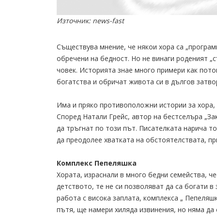
Източник: news-fast
Съществува мнение, че някои хора са „програми
обречени на бедност. Но не винаги роденият „
човек. Историята знае много примери как пот
богатства и обричат живота си в дългов затво
Има и пряко противоположни истории за хора, 
Според Натали Грейс, автор на бестселъра „Зак
да тръгнат по този път. Писателката нарича то
да преодолее хватката на обстоятелствата, пр
Комплекс Пепеляшка
Хората, израснали в много бедни семейства, че
детството, те не си позволяват да са богати в
работа с висока заплата, комплекса „ Пепеляшк
пътя, ще намери хиляда извинения, но няма да 