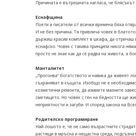
Причината е вътрешната нагласа, че блясъкът и
Еснафщина
Поети и писатели от всички времена бяха отв
И не без причина. Тя привлича човек в блатот
държиш красив комплект в шкафа, да отричаш вс
еснафско. Човек с такива принципи никога няма
просто не знае как да се радва на живота, а бо
Манталитет
„Прогонва” богатството и навика да живеят ло
съхраняват в къщата. Изобщо не е необходимо 
козметични ремонти, да измиете мазните завес
сметището. Но човек с ген на бедността ще жив
неприятности и загуби. И според закона на Все
Родителско програмиране
Най-лошото е, че не само възрастните страда
растящи в мръсна и нещастна среда, подсъзнат