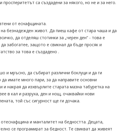
 просперитетът са създадени за някого, но не и за него.
ратени от еснафщината.
о на безнадежден живот. Да пиеш кафе от стара чаша и да
ичко, да отделяш стотинки за „черен ден“ - това е
 да забогатее, защото е свикнал да бъде просяк и
гатство за това е създадено .
шо и мръсно, да събират различни боклуци и да ги
да имате много пари, за да направите основни
и и накрая да изхвърлите старата мазна табуретка на
ее в кал и разруха, ден и нощ, очаквайки нови
лената, той със сигурност ще ги дочака.
т отеснафщина и манталитет на бедността. Децата,
елно се програмират за бедност. Те свикват да живеят