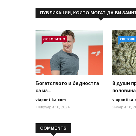
ПУБЛИКАЦИИ, КОИТО МОГАТ ДА ВИ ЗАИН
ЛЮБОПИТНО
СВЕТОВН
Богатството и бедността
8 души п
са из...
половинат
viapontika.com
viapontika
Февруари 10, 2024
Януари 16, 2
COMMENTS