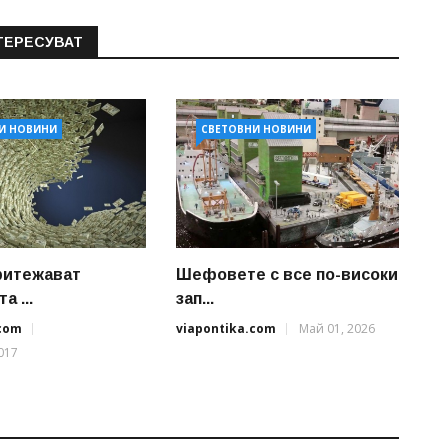
ТЕРЕСУВАТ
И НОВИНИ
СВЕТОВНИ НОВИНИ
ритежават
Шефовете с все по-високи
а ...
зап...
.com
viapontika.com
Май 01, 2026
017