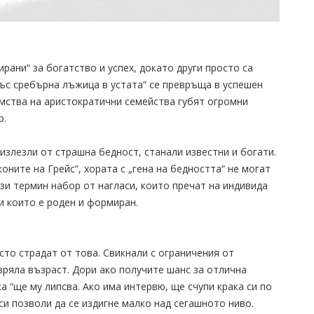
рани“ за богатство и успех, докато други просто са
със сребърна лъжица в устата“ се превръща в успешен
омства на аристократични семейства губят огромни
р.
излезли от страшна бедност, станали известни и богати.
оните на Грейс“, хората с „гена на бедността“ не могат
зи термин набор от нагласи, които пречат на индивида
и които е роден и формиран.
сто страдат от това. Свикнали с ограничения от
 зряла възраст. Дори ако получите шанс за отлична
а “ще му липсва. Ако има интервю, ще счупи крака си по
си позволи да се издигне малко над сегашното ниво.