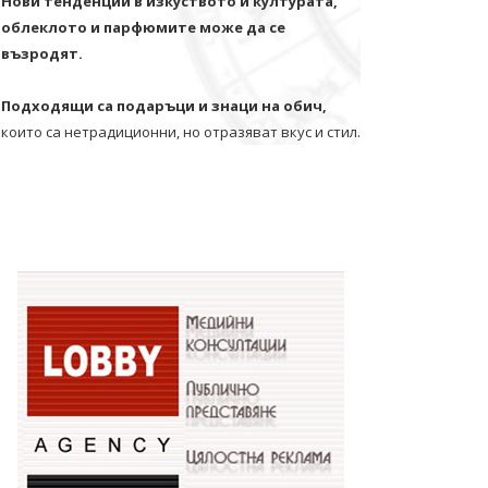
Нови тенденции в изкуството и културата,
облеклото и парфюмите може да се
възродят.
Подходящи са подаръци и знаци на обич,
които са нетрадиционни, но отразяват вкус и стил.