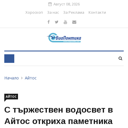
Август 08, 2026
Хороскоп
За нас
За Реклама
Контакти
Начало
Айтос
АЙТОС
С тържествен водосвет в
Айтос откриха паметника