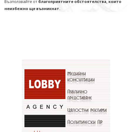
Възползвайте от
благоприятните обстоятелства, които
неизбежно ще възникнат.