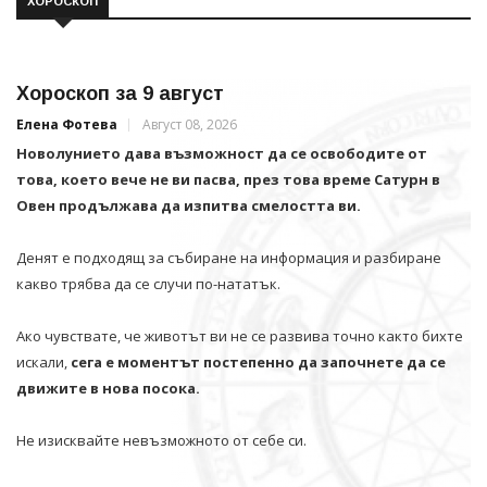
ХОРОСКОП
Хороскоп за 9 август
Елена Фотева
Август 08, 2026
Новолунието дава възможност да се освободите от
това, което вече не ви пасва, през това време Сатурн в
Овен продължава да изпитва смелостта ви.
Денят е подходящ за събиране на информация и разбиране
какво трябва да се случи по-нататък.
Ако чувствате, че животът ви не се развива точно както бихте
искали,
сега е моментът постепенно да започнете да се
движите в нова посока.
Не изисквайте невъзможното от себе си.