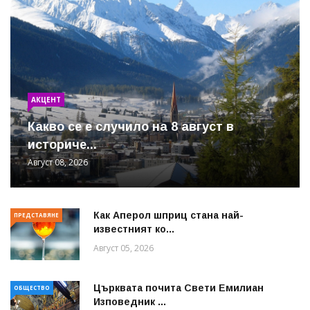
АКЦЕНТ
Какво се е случило на 8 август в
историче...
Август 08, 2026
Как Аперол шприц стана най-
ПРЕДСТАВЯНЕ
известният ко...
Август 05, 2026
Църквата почита Свeти Емилиан
ОБЩЕСТВО
Изповедник ...