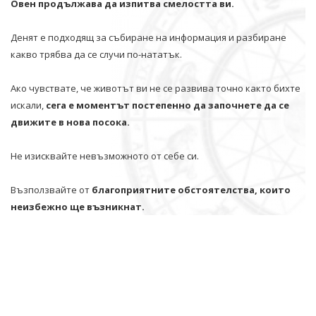
Овен продължава да изпитва смелостта ви.
Денят е подходящ за събиране на информация и разбиране
какво трябва да се случи по-нататък.
Ако чувствате, че животът ви не се развива точно както бихте
искали,
сега е моментът постепенно да започнете да се
движите в нова посока.
Не изисквайте невъзможното от себе си.
Възползвайте от
благоприятните обстоятелства, които
неизбежно ще възникнат.