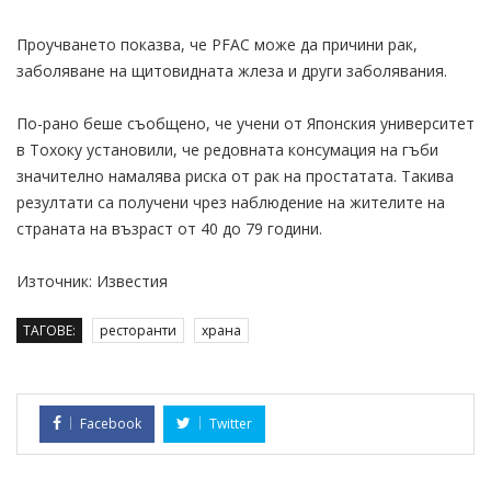
Проучването показва, че PFAC може да причини рак,
заболяване на щитовидната жлеза и други заболявания.
По-рано беше съобщено, че учени от Японския университет
в Тохоку установили, че редовната консумация на гъби
значително намалява риска от рак на простатата. Такива
резултати са получени чрез наблюдение на жителите на
страната на възраст от 40 до 79 години.
Източник: Известия
ТАГОВЕ:
ресторанти
храна
Facebook
Twitter