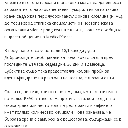
Бързите и готовите храни в опаковка могат да допринесат
за развитието на злокачествени тумори, тъй като такива
храни съдържат перфлуороктансулфонова киселина (PFAC).
До този извод стигнаха специалисти от нестопанската
организация Silent Spring Institute в САЩ. Това се съобщава
в прессъобщение на MedicalXpress.
В проучването са участвали 10,1 хиляди души.
Доброволците съобщавали за това, което са яли през
последните 24 часа, седем дни, 30 дни и 12 месеца.
Субектите също така предоставяли кръвни проби за
идентифициране на различни вещества, свързани с PFAC.
Оказа се, че тези, които готвят у дома, имат значително
по-малко PFAC в тялото. Напротив, тези, които ядат по-
бърза храна или често ходят в ресторанти и кафенета,
имат голямо количество химикали. Това означава, че
бързата храна е замърсена с веществата, съдържащи се в
опаковката.